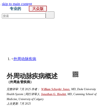
skip to main content
专业的
大众版
默沙东 诊疗手册
大众版
医学主题
症状
<
外周动脉疾病
外周动脉疾病概述
（外周血管疾病）
完整评审:
7月 2025
作者：
William Schuyler Jones
,
MD
,
Duke University
Health System
|
同行评审人
Jonathan G. Howlett
,
MD
,
Cumming School of
Medicine, University of Calgary
上次更新: 7月 2025