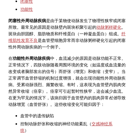
闭塞性
功能性
闭塞性外周动脉疾病
是由于某物使动脉发生了物理性狭窄或闭塞
所致。最常见的原因是动脉壁内斑块积聚引起的
动脉粥样硬化
。
斑块由胆固醇、脂肪物质和纤维蛋白（一种凝血蛋白）组成。
纤
维肌性发育不良
是血管壁细胞异常而非动脉粥样硬化引起的闭塞
性外周动脉疾病的一个例子。
在
功能性外周动脉疾病
中，血流减少的原因是动脉功能不正常。
正常情况下，四肢动脉随着周围环境的变化（如温度或血流量的
改变或者脑部发出的信号）而舒张（增宽）和收缩（变窄）。当
正常调节血管舒缩的机制过度增强，就会出现功能性外周动脉疾
病。受累动脉强烈、频繁收缩。有时，这表现为血管壁内肌肉突
然异常收缩（痉挛）。痉挛可引起暂时性狭窄，这会减少血流。
在更为罕见的情况下，该病归因于血管壁内的肌肉异常
松弛
导致
动脉增宽（血管舒张）。这些收缩变化可能归因于：
血管中的遗传缺陷
控制动脉舒张和收缩的神经功能紊乱（
交感神经系
统
）