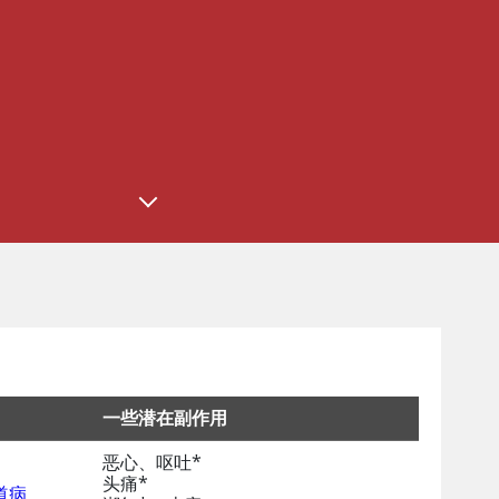
一些潜在副作用
恶心、呕吐*
头痛*
道病