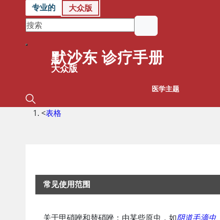
专业的
大众版
默沙东 诊疗手册
大众版
医学主题
<
表格
常见使用范围
甲硝唑和替硝唑
关于甲硝唑和替硝唑：由某些原虫，如
阴道毛滴虫