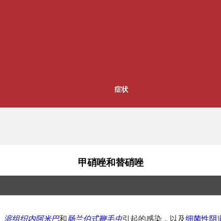
症状
甲硝唑和替硝唑
、
溶组织内阿米巴
和
肠兰伯式鞭毛虫
引起的感染，以及
细菌性阴