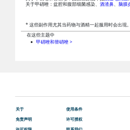
关于甲硝唑：盆腔和腹部细菌感染、
酒渣鼻
、
脑膜
* 这些副作用尤其当药物与酒精一起服用时会出现
在这些主题中
甲硝唑和替硝唑
>
关于
使用条件
免责声明
许可授权
许可权限
联系我们