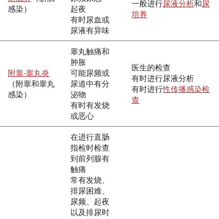
一般进行
尿液分析
和
尿
感染）
起夜
培养
有时尿血或
尿液有异味
睾丸触痛和
肿胀
医生的检查
附睾-睾丸炎
可能尿频或
有时进行尿液分析
（附睾和睾丸
尿道中有分
有时进行
性传播感染检
感染）
泌物
查
有时有发烧
或恶心
在进行直肠
指检时检查
到前列腺有
触痛
常有发烧、
排尿困难、
尿频、起夜
以及排尿时