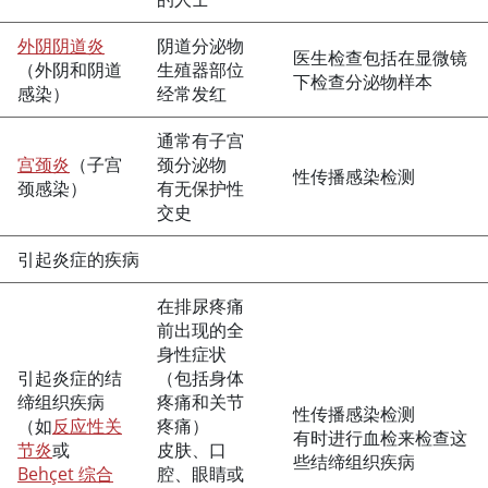
外阴阴道炎
阴道分泌物
医生检查包括在显微镜
（外阴和阴道
生殖器部位
下检查分泌物样本
感染）
经常发红
通常有子宫
宫颈炎
（子宫
颈分泌物
性传播感染检测
颈感染）
有无保护性
交史
引起炎症的疾病
在排尿疼痛
前出现的全
身性症状
引起炎症的结
（包括身体
缔组织疾病
疼痛和关节
性传播感染检测
（如
反应性关
疼痛）
有时进行血检来检查这
节炎
或
皮肤、口
些结缔组织疾病
Behçet 综合
腔、眼睛或