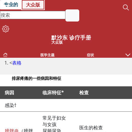
专业的
大众版
默沙东 诊疗手册
大众版
医学主题
症状
<
表格
排尿疼痛的一些病因和特征
病因
临床特征*
检查
排尿疼痛的一些病因和特征
感染†
常见于妇女
与女孩
医生的检查
膀胱炎
（膀胱
尿频尿急