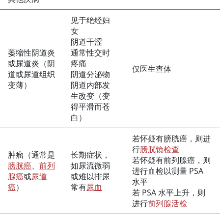
见于绝经妇
女
阴道干涩
萎缩性阴道炎
通常性交时
或尿道炎（阴
疼痛
仅医生查体
道或尿道组织
阴道分泌物
变薄）
阴道内部发
生改变（变
得平滑而苍
白）
若怀疑有膀胱癌，则进
行
膀胱镜检查
肿瘤（通常是
长期症状，
若怀疑有前列腺癌，则
膀胱癌
、
前列
如尿流微弱
进行血检以测量 PSA
腺癌
或
尿道
或难以排尿
水平
癌
）
常有
尿血
若 PSA 水平上升，则
进行
前列腺活检