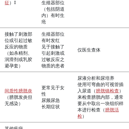
征
）‡
生殖器部位
（包括阴道
内）有时生
疮
接触了刺激部
生殖器部位
位或引起过敏
有时发红
反应的物质
见于接触了
仅医生查体
（如杀精剂、
引起刺激或
润滑剂或乳胶
过敏反应之
避孕套）
物质的患者
尿液分析和尿培养
使用可弯曲的可视管插
更常见于女
间质性膀胱炎
入尿道（
膀胱镜检查
）
性
（膀胱发炎但
来检查膀胱内部，通常
尿频尿急
无感染）
要从中取出一块组织样
长期症状
本进行检查（
膀胱活
检
）
其他疾病