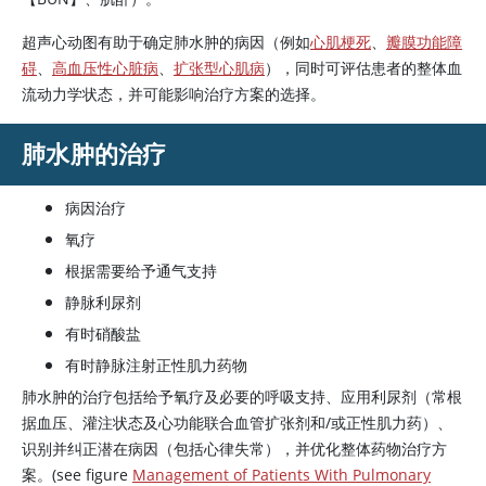
超声心动图有助于确定肺水肿的病因（例如
心肌梗死
、
瓣膜功能障
碍
、
高血压性心脏病
、
扩张型心肌病
），同时可评估患者的整体血
流动力学状态，并可能影响治疗方案的选择。
肺水肿的治疗
病因治疗
氧疗
根据需要给予通气支持
静脉利尿剂
有时硝酸盐
有时静脉注射正性肌力药物
肺水肿的治疗包括给予氧疗及必要的呼吸支持、应用利尿剂（常根
据血压、灌注状态及心功能联合血管扩张剂和/或正性肌力药）、
识别并纠正潜在病因（包括心律失常），并优化整体药物治疗方
案。(see figure
Management of Patients With Pulmonary