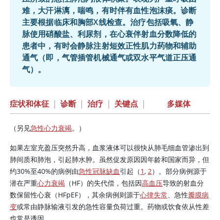
难，大汗淋漓，喘鸣，有时伴有血性泡沫痰。诊断
主要根据临床和胸部X线检查。治疗包括吸氧、静
脉使用硝酸盐、利尿剂，在心衰伴射血分数降低的
患者中，有时会静脉注射短效正性肌力药物和辅助
通气（即，气管插管机械通气或双水平气道正压通
气）。
症状和体征
|
诊断
|
治疗
|
关键点
|
多媒体
（另见
急性心力衰竭
。）
如果左室充盈压突然升高，血浆液体可以很快从肺毛细血管渗出到
肺间质和肺泡，引起肺水肿。虽然促发原因因年龄和国家而异，但
约30%至40%的病例由
急性冠脉缺血
引起（
1
,
2
）。部分病例源于
潜在严重
心力衰竭
（HF）的失代偿，包括因
高血压
导致的射血分
数保留性心衰（HFpEF），其余病例则源于
心律失常
、急性
瓣膜病
变
或常由静脉输液引发的急性容量负荷过重。药物或饮食依从性差
也常是诱因。