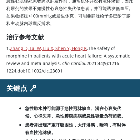
急性心肌梗死患者肺水肿发作前，通常机体并没有液体潴留，因此
利尿剂的效果不如慢性心衰急性失代偿患者，并可能诱发低血压。
如果收缩压
<
100mmHg或发生休克，可能要静脉给予多巴酚丁胺
和主动脉内球囊反搏术。
治疗参考文献
1.
Zhang D, Lai W, Liu X, Shen Y, Hong K
.The safety of
morphine
in patients with acute heart failure: A systematic
review and meta-analysis.
Clin Cardiol.
2021;44(9):1216-
1224.doi:10.1002/clc.23691
关键点
急性肺水肿可能源于急性冠脉缺血、潜在心衰失代
偿、心律失常、急性瓣膜疾病或急性容量负荷超载。
患者常出现严重呼吸困难，大汗淋漓，喘鸣，有时伴
有血性泡沫痰。