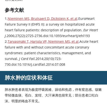
参考文献
1.
Nieminen MS, Brutsaert D, Dickstein K, et al
.EuroHeart
Failure Survey II (EHFS II): a survey on hospitalized acute
heart failure patients: description of population.
Eur Heart
J
.2006;27(22):2725-2736.doi:10.1093/eurheartj/ehl193
2.
Tarvasmäki T, Harjola VP, Nieminen MS, et al
.Acute heart
failure with and without concomitant acute coronary
syndromes: patient characteristics, management, and
survival.
J Card Fail.
2014;20(10):723-
730.doi:10.1016/j.cardfail.2014.07.008
肺水肿的症状和体征
肺水肿患者表现为极度呼吸困难、躁动和焦虑，伴有窒息感。咳嗽
带轻微血痰、苍白、发绀、大汗淋漓也很常见；部分患者口吐白
沫。明显的咯血不常见。