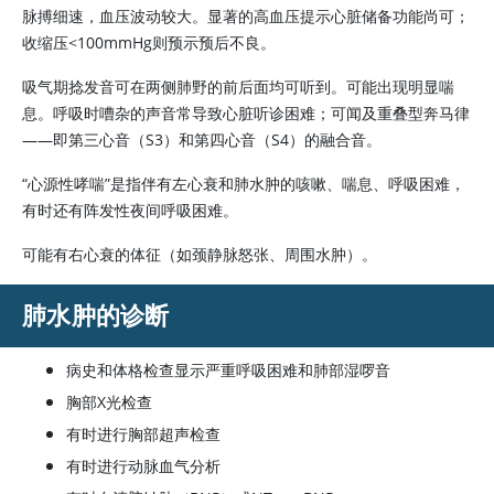
脉搏细速，血压波动较大。显著的高血压提示心脏储备功能尚可；
收缩压
<
100mmHg则预示预后不良。
吸气期捻发音可在两侧肺野的前后面均可听到。可能出现明显喘
息。呼吸时嘈杂的声音常导致心脏听诊困难；可闻及重叠型奔马律
——即第三心音（S3）和第四心音（S4）的融合音。
“心源性哮喘”是指伴有左心衰和肺水肿的咳嗽、喘息、呼吸困难，
有时还有阵发性夜间呼吸困难。
可能有右心衰的体征（如颈静脉怒张、周围水肿）。
肺水肿的诊断
病史和体格检查显示严重呼吸困难和肺部湿啰音
胸部X光检查
有时进行胸部超声检查
有时进行动脉血气分析