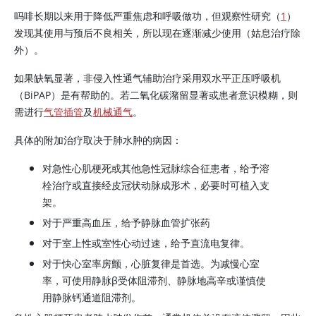
吗啡长期以来用于降低严重焦虑和呼吸做功，但观察性研究（
1
）
发现其使用与预后不良相关，所以现在逐渐减少使用（姑息治疗除
外）。
如果缺氧显著，非侵入性通气辅助治疗采用双水平正压呼吸机
（BiPAP）是有帮助的。若二氧化碳潴留显著或患者意识模糊，则
需进行
气管插管
及
机械通气
。
具体的附加治疗取决于肺水肿的病因：
对急性心肌梗死或其他急性冠脉综合征患者，给予溶
栓治疗或直接经皮冠状动脉成形术，必要时可植入支
架。
对于严重高血压，给予静脉血管扩张药
对于室上性或室性心动过速，给予直流电复律。
对于快心室率房颤，心脏复律是首选。为减慢心室
率，可使用静脉β受体阻滞剂、静脉地高辛或谨慎使
用静脉钙通道阻滞剂。