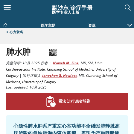
默沙东 诊疗手册
医学专业人士版
医学主题
资源
<
心力衰竭
肺水肿
完整评审:
10月 2025
作者：
Nowell M. Fine
,
MD, SM
,
Libin
Cardiovascular Institute, Cumming School of Medicine, University of
Calgary
|
同行评审人
Jonathan G. Howlett
,
MD
,
Cumming School of
Medicine, University of Calgary
Last updated: 10月 2025
看法 进行患者培训
心源性肺水肿系严重左心室功能不全继发肺静脉高
压所致的急性肺泡内液体积聚。表现为严重呼吸困