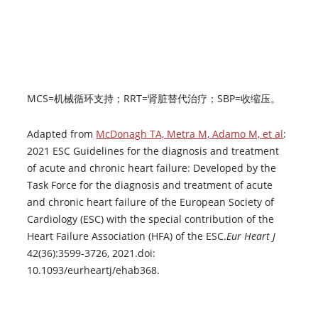
MCS=机械循环支持；RRT=肾脏替代治疗；SBP=收缩压。
Adapted from
McDonagh TA, Metra M, Adamo M, et al
:
2021 ESC Guidelines for the diagnosis and treatment
of acute and chronic heart failure: Developed by the
Task Force for the diagnosis and treatment of acute
and chronic heart failure of the European Society of
Cardiology (ESC) with the special contribution of the
Heart Failure Association (HFA) of the ESC.
Eur Heart J
42(36):3599-3726, 2021.doi:
10.1093/eurheartj/ehab368.