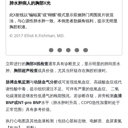
肺水肿病人的胸部X光
此X射线以“蝙蝠翼”或“蝴蝶”模式显示双侧肺门周围斑片状混
浊，与心源性肺水肿一致。本例患者肋膈角锐利，提示无明显
胸腔积液。
© 2017 Elliot K.Fishman, MD.
立即进行的
胸部X线检查
通常具有诊断意义，显示明显的肺间质水
肿。
胸部超声检查
或具价值，尤其当怀疑存在胸腔积液时。
脉搏血氧监测
与
动脉血气分析
或可发现低氧血症、高碳酸血症或代
谢性酸中毒，提示组织灌注不足。可伴有严重的低氧血症。 二氧
化碳潴留是继发性低通气的晚期预兆。若诊断存疑，床旁检测
血清
BNP或NT-pro BNP
水平（肺水肿时升高，COPD急性加重时处于
正常范围）具有参考价值。
执行心电图及其他血液检测（包括心脏标志物、电解质、血
尿素氮
【BUN】、肌酐）。