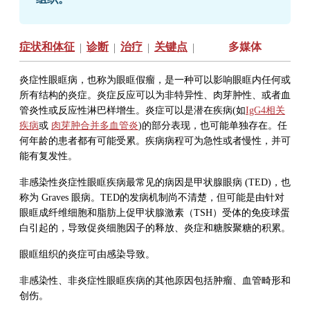
症状和体征
诊断
治疗
关键点
多媒体
|
|
|
|
炎症性眼眶病，也称为眼眶假瘤，是一种可以影响眼眶内任何或
所有结构的炎症。炎症反应可以为非特异性、肉芽肿性、或者血
管炎性或反应性淋巴样增生。炎症可以是潜在疾病(如
IgG4相关
疾病
或
肉芽肿合并多血管炎
)的部分表现，也可能单独存在。任
何年龄的患者都有可能受累。疾病病程可为急性或者慢性，并可
能有复发性。
非感染性炎症性眼眶疾病最常见的病因是甲状腺眼病 (TED)，也
称为 Graves 眼病。TED的发病机制尚不清楚，但可能是由针对
眼眶成纤维细胞和脂肪上促甲状腺激素（TSH）受体的免疫球蛋
白引起的，导致促炎细胞因子的释放、炎症和糖胺聚糖的积累。
眼眶组织的炎症可由感染导致。
非感染性、非炎症性眼眶疾病的其他原因包括肿瘤、血管畸形和
创伤。