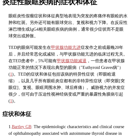
炎症性眼眶疾病的症状和体征
眼眶炎性假瘤症状和体征典型地表现为突发的疼痛伴有眼睑的水
肿和红斑。另外还可能有眼球突出、复视和视力下降。在反应性
淋巴增生或IgG4相关眼眶疾病的病例，通常很少症状而不是眼
球突出或肿胀。
TED的眼病可能发生在
甲状腺功能亢进
症发作之前或最晚20年
后，并且经常恶化或减轻，与甲状腺功能亢进的临床过程无关。
在TED患者中，5%可能有
甲状腺功能减退
，一些患者在甲状腺
功能正常的情况下表现出典型的眼病（"Euthyroid Graves病"）
(
1
)。TED的症状和体征包括该病的特异性症状（即眼睑退
缩），以及几乎所有眼眶炎症都有的非特异性症状（即突眼[突
眼症]、复视、眼眶周围水肿、球后疼痛）。威胁视力的并发症
很少，但可由于压迫性视神经病变或严重的暴露性角膜病引起
(
1
)。
症状和体征
1.
Bartley GB
: The epidemiologic characteristics and clinical course
of ophthalmopathy associated with autoimmune thyroid disease in