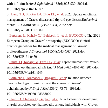
with infliximab.
Am J Ophthalmol
138(6):925-930, 2004.doi:
10.1016/j.ajo.2004.06.077
3.
Hoang TD, Stocker DJ, Chou EL, et al
: 2022 Update on clinical
management of Graves disease and thyroid eye disease.
Endocrinol
Metab Clin North Am
51(2):287-304, 2022.doi:
10.1016/j.ecl.2021.12.004
4.
Bartalena L, Kahaly GJ, Baldeschi L, et al; EUGOGO†
: The 2021
European Group on Graves' orbitopathy (EUGOGO) clinical
practice guidelines for the medical management of Graves'
orbitopathy.
Eur J Endocrinol
185(4):G43-G67, 2021.doi:
10.1530/EJE-21-0479
5.
Smith TJ, Kahaly GJ, Ezra DG, et al
: Teprotumumab for thyroid-
associated ophthalmopathy.
N Engl J Med
376:1748-1761, 2017.doi:
10.1056/NEJMoa1614949
6.
Bartalena L, Marcocci C, Bogazzi F, et al
: Relation between
therapy for hyperthyroidism and the course of Graves'
ophthalmopathy.
N Engl J Med
338(2):73-78, 1998.doi:
10.1056/NEJM199801083380201
7.
Stein JD, Childers D, Gupta S, et al
: Risk factors for developing
thyroid-associated ophthalmopathy among individuals with Graves