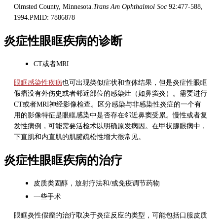
Olmsted County, Minnesota.
Trans Am Ophthalmol Soc
92:477-588,
1994.PMID: 7886878
炎症性眼眶疾病的诊断
CT或者MRI
眼眶感染性疾病
也可出现类似症状和查体结果，但是炎症性眼眶
假瘤没有外伤史或者邻近部位的感染灶（如鼻窦炎）。需要进行
CT或者MRI神经影像检查。区分感染与非感染性炎症的一个有
用的影像特征是眼眶感染中是否存在邻近鼻窦受累。慢性或者复
发性病例，可能需要活检术以明确原发病因。在甲状腺眼病中，
下直肌和内直肌的肌腱疏松性增大很常见。
炎症性眼眶疾病的治疗
皮质类固醇，放射疗法和/或免疫调节药物
一些手术
眼眶炎性假瘤的治疗取决于炎症反应的类型，可能包括口服皮质