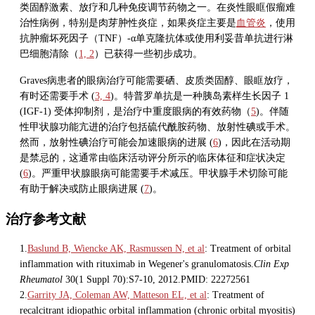
类固醇激素、放疗和几种免疫调节药物之一。在炎性眼眶假瘤难
治性病例，特别是肉芽肿性炎症，如果炎症主要是
血管炎
，使用
抗肿瘤坏死因子（TNF）-α单克隆抗体或使用利妥昔单抗进行淋
巴细胞清除（
1, 2
）已获得一些初步成功。
Graves病患者的眼病治疗可能需要硒、皮质类固醇、眼眶放疗，
有时还需要手术 (
3, 4
)。特普罗单抗是一种
胰岛素
样生长因子 1
(IGF-1) 受体抑制剂，是治疗中重度眼病的有效药物（
5
)。伴随
性甲状腺功能亢进的治疗包括硫代酰胺药物、放射性碘或手术。
然而，放射性碘治疗可能会加速眼病的进展 (
6
)，因此在活动期
是禁忌的，这通常由临床活动评分所示的临床体征和症状决定
(
6
)。严重甲状腺眼病可能需要手术减压。甲状腺手术切除可能
有助于解决或防止眼病进展 (
7
)。
治疗参考文献
1.
Baslund B, Wiencke AK, Rasmussen N, et al
: Treatment of orbital
inflammation with rituximab in Wegener's granulomatosis.
Clin Exp
Rheumatol
30(1 Suppl 70):S7-10, 2012.PMID: 22272561
2.
Garrity JA, Coleman AW, Matteson EL, et al
: Treatment of
recalcitrant idiopathic orbital inflammation (chronic orbital myositis)