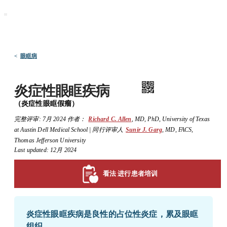
默沙东 诊疗手册
医学专业人士版
医学主题
资源
<
眼眶病
炎症性眼眶疾病
（炎症性眼眶假瘤）
完整评审:
7月 2024
作者：
Richard C. Allen
,
MD, PhD
,
University of Texas
at Austin Dell Medical School
|
同行评审人
Sunir J. Garg
,
MD, FACS
,
Thomas Jefferson University
Last updated: 12月 2024
看法 进行患者培训
炎症性眼眶疾病是良性的占位性炎症，累及眼眶
组织。