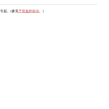
引起。(参见
于贫血的诊治
。）