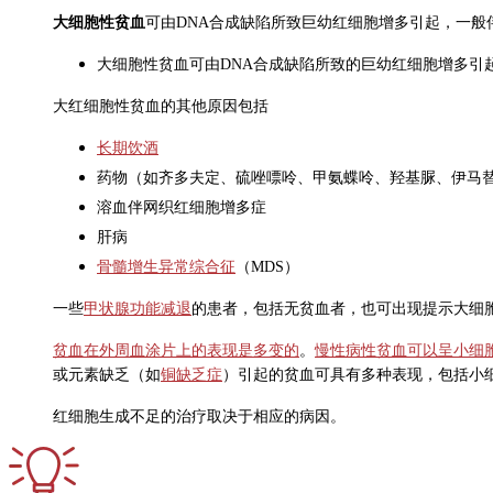
大细胞性贫血
可由DNA合成缺陷所致巨幼红细胞增多引起，一般
大细胞性贫血可由DNA合成缺陷所致的巨幼红细胞增多引起
大红细胞性贫血的其他原因包括
长期饮酒
药物（如齐多夫定、硫唑嘌呤、甲氨蝶呤、羟基脲、伊马
溶血伴网织红细胞增多症
肝病
骨髓增生异常综合征
（MDS）
一些
甲状腺功能减退
的患者，包括无贫血者，也可出现提示大细胞
贫血在外周血涂片上的表现是多变的
。
慢性病性贫血可以呈小细
或元素缺乏（如
铜缺乏症
）引起的贫血可具有多种表现，包括小
红细胞生成不足的治疗取决于相应的病因。