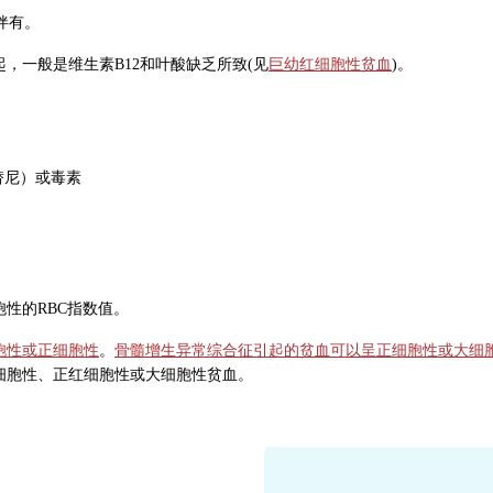
伴有。
，一般是维生素B12和叶酸缺乏所致(见
巨幼红细胞性贫血
)。
替尼）或毒素
性的RBC指数值。
胞性或正细胞性
。
骨髓增生异常综合征引起的贫血可以呈正细胞性或大细
细胞性、正红细胞性或大细胞性贫血。