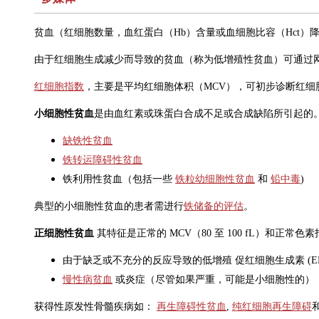
贫血（红细胞数量，血红蛋白（Hb）含量或血细胞比容（Hct）
由于红细胞生成减少而导致的贫血（称为低增殖性贫血）可通过
红细胞指数
，主要是平均红细胞体积（MCV），可初步诊断红
小细胞性贫血
是由血红素或珠蛋白合成不足或合成缺陷所引起的
缺铁性贫血
铁转运障碍性贫血
铁利用性贫血（包括一些
铁粒幼细胞性贫血
和
铅中毒
)
典型的小细胞性贫血的患者需进行
铁储备的评估
。
正细胞性贫血
其特征是正常的 MCV（80 至 100 fL）和正常
由于缺乏或不充分的反应导致的低增殖
促红细胞生成素
(E
慢性病贫血
或炎症（尽管如果严重，可能是小细胞性的）
获得性原发性骨髓疾病如：
再生障碍性贫血
,
纯红细胞再生障碍