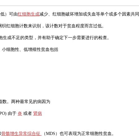
降低）可由
红细胞生成
减少、红细胞破坏增加或失血等单个或多个因素共同
网织红细胞计数来识别，该计数对于贫血程度而言过低。
细胞生成不足的类型，并有助于确定下一步需要进行的检查。
。小细胞性、低增殖性贫血包括
色素指数。两种最常见的病因为
PO) 由于
炎
或者
肾病
和
骨髓增生异常综合征
（MDS）也可表现为正常细胞性贫血。