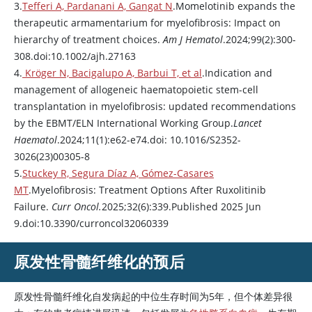
3.
Tefferi A, Pardanani A, Gangat N
.Momelotinib expands the
therapeutic armamentarium for myelofibrosis: Impact on
hierarchy of treatment choices.
Am J Hematol
.2024;99(2):300-
308.doi:10.1002/ajh.27163
4.
Kröger N, Bacigalupo A, Barbui T, et al
.Indication and
management of allogeneic haematopoietic stem-cell
transplantation in myelofibrosis: updated recommendations
by the EBMT/ELN International Working Group.
Lancet
Haematol
.2024;11(1):e62-e74.doi: 10.1016/S2352-
3026(23)00305-8
5.
Stuckey R, Segura Díaz A, Gómez-Casares
MT
.Myelofibrosis: Treatment Options After Ruxolitinib
Failure.
Curr Oncol.
2025;32(6):339.Published 2025 Jun
9.doi:10.3390/curroncol32060339
原发性骨髓纤维化的预后
原发性骨髓纤维化自发病起的中位生存时间为5年，但个体差异很