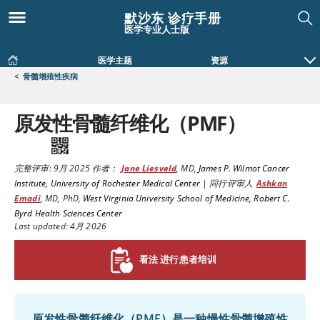
默沙东 诊疗手册
医学专业人士版
医学主题
资源
<
骨髓增殖性疾病
原发性骨髓纤维化（PMF）
完整评审:
9月 2025
作者：
Jane Liesveld
,
MD
,
James P. Wilmot Cancer
Institute, University of Rochester Medical Center
|
同行评审人
Ashkan
Emadi
,
MD, PhD
,
West Virginia University School of Medicine, Robert C.
Byrd Health Sciences Center
Last updated: 4月 2026
看法 进行患者培训
原发性骨髓纤维化（PMF）是一种慢性骨髓增殖性