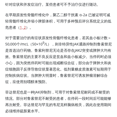
针对症状和并发症治疗。某些患者可不予治疗仅进行随访。
在早期原发性骨髓纤维化中，聚乙二醇干扰素 α-2a 已被证明可减
轻骨髓纤维化并缩小脾脏体积，可用于多种预后评分系统定义的低
危患者（
1, 2
）。
对于需要治疗的有症状原发性骨髓纤维化患者，若其血小板计数＞
9
50,000个/mcL（50
×
10
/L），则非特异性JAK通路抑制剂鲁索替尼
是首选治疗药物。
鲁索利替尼
无论是否存在
JAK2
突变或脾肿大均有
效。鲁索替尼的主要不良反应是贫血和血小板减少。当停药时必须
小心，因为突然停药时可能出现戒断综合征，部分由于脾肿大和炎
症细胞因子反弹导致症状显著恶化。低剂量糖皮质激素可短期用于
控制疾病症状。当脾肿大明显时，鲁索替尼可诱发肿瘤溶解综合
征，应使用别嘌醇来预防。
菲达替尼也是一种JAK抑制剂，可用于对鲁索替尼耐药或不耐受的
情况。部分对鲁索替尼不耐受的患者，在停药一段时间后可能能够
再次耐受。菲达替尼与罕见的韦尼克样脑病相关，因此在使用期间
必须维持硫胺素水平。