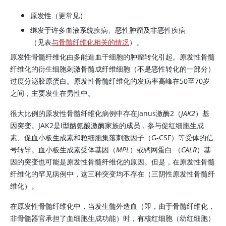
原发性（更常见）
继发于许多血液系统疾病、恶性肿瘤及非恶性疾病
（见表
与骨髓纤维化相关的情况
）。
原发性骨髓纤维化由多能造血干细胞的肿瘤转化引起。原发性骨髓
纤维化的衍生细胞刺激骨髓成纤维细胞（不是恶性转化的一部分）
过度分泌胶原蛋白。原发性骨髓纤维化的发病率高峰在50至70岁
之间，主要发生在男性中。
很大比例的原发性骨髓纤维化病例中存在Janus激酶2（
JAK2
）基
因突变。JAK2是I型酪氨酸激酶家族的成员，参与
促红细胞生成
素
、促血小板生成素和粒细胞集落刺激因子（G-CSF）等受体的信
号转导。血小板生成素受体基因（
MPL
）或钙网蛋白 （
CALR
）基
因的突变也可能是原发性骨髓纤维化的原因。但是，在原发性骨髓
纤维化的罕见病例中，这三种突变均不存在（三阴性原发性骨髓纤
维化）。
在原发性骨髓纤维化中，当发生髓外造血（即，由于骨髓纤维化，
非骨髓器官承担了血细胞生成功能）时，有核红细胞（幼红细胞）