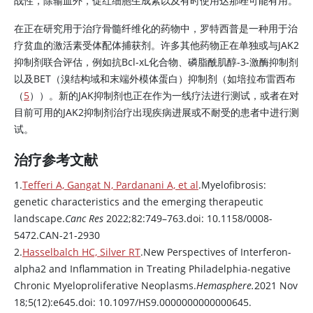
战性，除输血外，促红细胞生成素以及有时使用达那唑可能有用。
在正在研究用于治疗骨髓纤维化的药物中，罗特西普是一种用于治
疗贫血的激活素受体配体捕获剂。许多其他药物正在单独或与JAK2
抑制剂联合评估，例如抗Bcl-xL化合物、磷脂酰肌醇-3-激酶抑制剂
以及BET（溴结构域和末端外模体蛋白）抑制剂（如培拉布雷西布
（
5
））。新的JAK抑制剂也正在作为一线疗法进行测试，或者在对
目前可用的JAK2抑制剂治疗出现疾病进展或不耐受的患者中进行测
试。
治疗参考文献
1.
Tefferi A, Gangat N, Pardanani A, et al
.Myelofibrosis:
genetic characteristics and the emerging therapeutic
landscape.
Canc Res
2022;82:749–763.doi: 10.1158/0008-
5472.CAN-21-2930
2.
Hasselbalch HC, Silver RT
.New Perspectives of Interferon-
alpha2 and Inflammation in Treating Philadelphia-negative
Chronic Myeloproliferative Neoplasms.
Hemasphere.
2021 Nov
18;5(12):e645.doi: 10.1097/HS9.0000000000000645.