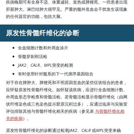
疾病晚期可有全身不适、体重减轻、发热或脾梗死。一些患者出现
肝脏肿大。淋巴结肿大很罕见。严重的髓外造血会干扰发生该现象
的任何器官的功能，包括大脑。
原发性骨髓纤维化的诊断
全血细胞计数和外周血涂片
骨髓穿刺和活检
JAK2
、
CALR
、
MPL
突变的检测
有时使用针对髓系的下一代测序基因组合
对于存在脾肿大、脾梗死和不明原因贫血的某些症状组合的患者，
应怀疑原发性骨髓纤维化。如怀疑该疾病，应进行全血细胞计数、
外周血形态学检查和骨髓活检。若骨髓活检显示骨髓纤维化（由网
状纤维染色或三色染色提示胶原沉积过多），应通过临床与实验室
评估排除其他与骨髓纤维化相关的疾病（参见表
与骨髓纤维化相
关的疾病
）。
原发性骨髓纤维化的诊断通过检测
JAK2
、
CALR
或
MPL
突变来确