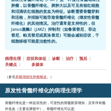
肿瘤，以骨髓纤维化、脾肿大以及可见有核红细胞
和泪滴状红细胞的贫血为特征。诊断需要骨髓穿刺
和活检，并排除可能导致骨髓纤维化（继发性骨髓
纤维化）的其他情况。治疗通常是支持性的，但
Janus激酶2（
JAK2
）抑制剂（如
鲁索替尼
、
菲达
替尼
、
帕克替尼
或
莫洛替尼
）可能会减轻症状，干
细胞移植可能是治愈性的。
病理生理
|
症状和体征
|
诊断
|
治疗
|
预后
|
关键点
|
多媒体
（参见
骨髓增殖性肿瘤概述
。）
原发性骨髓纤维化的病理生理学
骨髓纤维化是一种反应性的，可逆性的骨髓胶原增加，且常伴有髓
外造血（主要在脾脏中）。骨髓纤维化可以是: