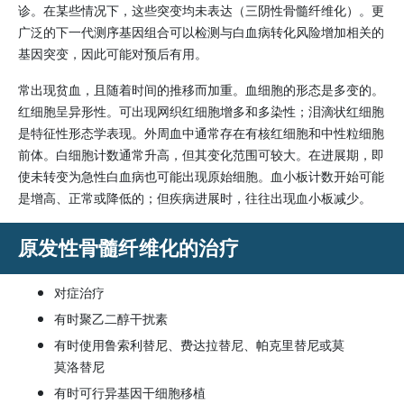
诊。在某些情况下，这些突变均未表达（三阴性骨髓纤维化）。更
广泛的下一代测序基因组合可以检测与白血病转化风险增加相关的
基因突变，因此可能对预后有用。
常出现贫血，且随着时间的推移而加重。血细胞的形态是多变的。
红细胞呈异形性。可出现网织红细胞增多和多染性；泪滴状红细胞
是特征性形态学表现。外周血中通常存在有核红细胞和中性粒细胞
前体。白细胞计数通常升高，但其变化范围可较大。在进展期，即
使未转变为急性白血病也可能出现原始细胞。血小板计数开始可能
是增高、正常或降低的；但疾病进展时，往往出现血小板减少。
原发性骨髓纤维化的治疗
对症治疗
有时聚乙二醇干扰素
有时使用鲁索利替尼、费达拉替尼、帕克里替尼或莫
莫洛替尼
有时可行异基因干细胞移植