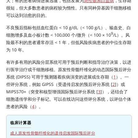
大；有的患者病情进展迅速，包括发展为
急性髓系白血病
，生存期
很短，但大多数患者的病程较为惰性。只有同种异基因干细胞移植
可以达到治愈的目的。
不良预后指标包括血红蛋白
<
10 g/dL（
<
100 g/L）、输血史、白
9
细胞增多及血小板计数
<
100,000 个/微升（
<
100
×
10
/L）。风
险最不利的患者通常存活
<
1 年，但低风险疾病患者的中位生存期
为 10 年。
有许多有用的风险分层系统可用于预后判断和指导治疗决策，以进
行医学治疗或干细胞移植。原发性骨髓纤维化的动态国际预后评分
系统 (DIPSS) 可用于预测随着疾病演变的进展或生存期（
1
）。一
些评分系统，例如 GIPSS（受遗传启发的预后评分系统 [
2
]）或
MIPSS70+（突变和核型增强国际预后评分系统 [
3
]），还结合了
细胞遗传学和分子标记。可以在线访问这些评分系统，以评估个体
患者的风险（
4
）。
临床计算器
成人原发性骨髓纤维化的遗传启发国际预后评分