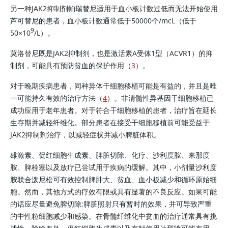
另一种JAK2抑制剂帕瑞替尼适用于血小板计数过低而无法开始使用
芦可替尼的患者，血小板计数通常低于50000个/mcL（低于
9
50
×
10
/L）。
莫洛替尼既是JAK2抑制剂，也是激活素A受体1型（ACVR1）的抑
制剂，可能具有预防贫血的保护作用（
3
）。
对于晚期疾病患者，同种异体干细胞移植可能是有益的，并且是唯
一可能持久有效的治疗方法（
4
）。非清髓性异基因干细胞移植已
成功应用于老年患者。对于符合干细胞移植的患者，治疗旨在延长
生存期并减轻纤维化。部分患者在接受干细胞移植前可能受益于
JAK2抑制剂治疗，以减轻症状并减小脾脏体积。
雄激素、促红细胞生成素、脾脏切除、化疗、沙利度胺、来那度
胺、脾栓塞以及放疗已尝试用于疾病的缓解。其中，小剂量沙利度
胺联合泼尼松可有效控制脾肿大、贫血、血小板减少和循环原始细
胞。然而，其他方式的疗效有限或具有显著的不良反应。如果可能
的话应尽量避免脾切除;脾脏照射只有暂时的效果，并可导致严重
的中性粒细胞减少和感染。在骨髓纤维化中贫血的治疗通常具有挑