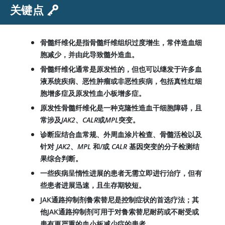
关键点
骨髓纤维化是指骨髓纤维组织过度增生，常伴造血细
胞减少，并由此导致髓外造血。
骨髓纤维化通常是原发性的，但也可以继发于许多血
液系统疾病、恶性肿瘤或非恶性疾病，包括真性红细
胞增多症及原发性血小板增多症。
原发性骨髓纤维化是一种克隆性造血干细胞障碍，且
常涉及
JAK2
、
CALR
或
MPL
突变。
诊断应结合血常规、外周血涂片检查、骨髓活检以及
针对
JAK2
、
MPL
和/或
CALR
基因突变的分子检测结
果综合判断。
一些疾病呈惰性进展的患者无需立即进行治疗，但有
些患者进展迅速，且生存期较短。
JAK通路抑制剂鲁索替尼是控制症状的首选疗法；其
他JAK通路抑制剂可用于对鲁索替尼耐药或不耐受或
患有更严重的血小板减少症的患者。