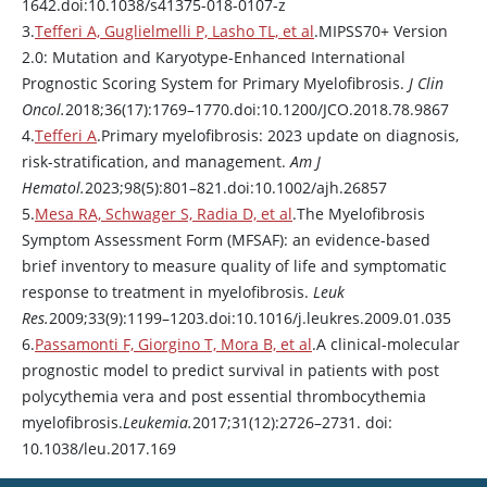
1642.doi:10.1038/s41375-018-0107-z
3.
Tefferi A, Guglielmelli P, Lasho TL, et al
.MIPSS70+ Version
2.0: Mutation and Karyotype-Enhanced International
Prognostic Scoring System for Primary Myelofibrosis.
J Clin
Oncol.
2018;36(17):1769–1770.doi:10.1200/JCO.2018.78.9867
4.
Tefferi A
.Primary myelofibrosis: 2023 update on diagnosis,
risk-stratification, and management.
Am J
Hematol.
2023;98(5):801–821.doi:10.1002/ajh.26857
5.
Mesa RA, Schwager S, Radia D, et al
.The Myelofibrosis
Symptom Assessment Form (MFSAF): an evidence-based
brief inventory to measure quality of life and symptomatic
response to treatment in myelofibrosis.
Leuk
Res.
2009;33(9):1199–1203.doi:10.1016/j.leukres.2009.01.035
6.
Passamonti F, Giorgino T, Mora B, et al
.A clinical-molecular
prognostic model to predict survival in patients with post
polycythemia vera and post essential thrombocythemia
myelofibrosis.
Leukemia.
2017;31(12):2726–2731. doi:
10.1038/leu.2017.169