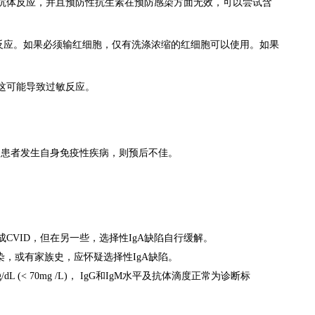
有抗体反应，并且预防性抗生素在预防感染方面无效，可以尝试含
过敏反应。如果必须输红细胞，仅有洗涤浓缩的红细胞可以使用。如果
这可能导致过敏反应。
。如患者发生自身免疫性疾病，则预后不佳。
VID，但在另一些，选择性IgA缺陷自行缓解。
染，或有家族史，应怀疑选择性IgA缺陷。
(< 70mg /L)， IgG和IgM水平及抗体滴度正常为诊断标