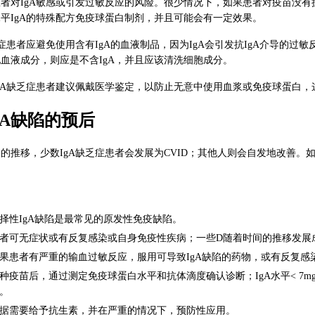
患者对IgA敏感或引发过敏反应的风险。很少情况下，如果患者对疫苗没
平IgA的特殊配方免疫球蛋白制剂，并且可能会有一定效果。
乏症患者应避免使用含有IgA的血液制品，因为IgA会引发抗IgA介导的
血液成分，则应是不含IgA，并且应该清洗细胞成分。
gA缺乏症患者建议佩戴医学鉴定，以防止无意中使用血浆或免疫球蛋白，
gA缺陷的预后
的推移，少数IgA缺乏症患者会发展为CVID；其他人则会自发地改善
择性IgA缺陷是最常见的原发性免疫缺陷。
者可无症状或有反复感染或自身免疫性疾病；一些D随着时间的推移发展成C
果患者有严重的输血过敏反应，服用可导致IgA缺陷的药物，或有反复感
种疫苗后，通过测定免疫球蛋白水平和抗体滴度确认诊断；IgA水平< 7mg/dL 
。
据需要给予抗生素，并在严重的情况下，预防性应用。