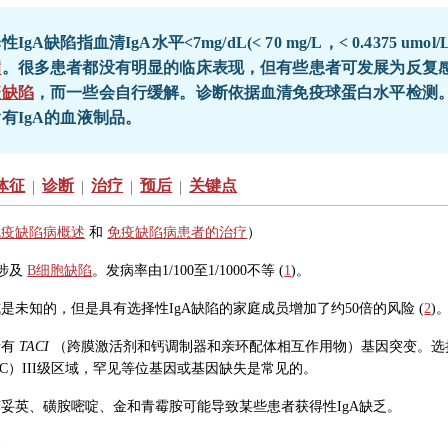
性IgA缺陷指血清IgA水平
<
7mg/dL(< 70 mg/L，< 0.4375
病
。很多患者都没有明显的临床表现，但有些患者可发展为反复
疫缺陷
，而一些会自行缓解。诊断依据血清免疫球蛋白水平检测
有IgA的血液制品。
体征
诊断
治疗
预后
关键点
|
|
|
|
免疫缺陷病概述
和
免疫缺陷病患者的治疗
）
陷涉及
B细胞缺陷
。发病率由1/100至1/1000不等 (
1
)。
是未知的，但是具有选择性IgA缺陷的家庭成员增加了约50倍的风险 (
2
)
者有
TACI
（跨膜激活剂和钙调制器和亲环配体相互作用物）基因突变。选择
C）III级区域，罕见等位基因或基因缺失是常见的。
妥英、磺胺嘧啶、金和青霉胺可能导致某些患者获得性IgA缺乏。