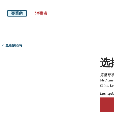
專業的
消费者
默沙东 诊疗手册
医学专业人士版
<
免疫缺陷病
选
完整评审
Medicine 
Clinic Le
Last upd