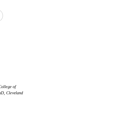
College of
hD
,
Cleveland