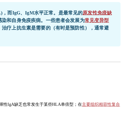
 umol/L)，而IgG、IgM水平正常。是最常见的
原发性免疫缺
感染和自身免疫疾病。一些患者会发展为
常见变异型
。治疗上抗生素是需要的（有时是预防性），通常避
。
性IgA缺乏也常发生于某些HLA单倍型；在
主要组织相容性复合