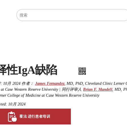
医学主题
资源
择性IgA缺陷
:
10月 2024
作者：
James Fernandez
,
MD, PhD
,
Cleveland Clinic Lerner 
at Case Western Reserve University
|
同行评审人
Brian F. Mandell
,
MD, P
rner College of Medicine at Case Western Reserve University
ated: 10月 2024
看法 进行患者培训