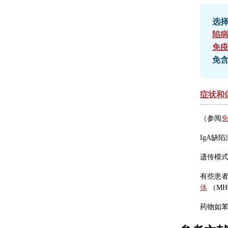
选择
陷
免
免含
症状和
（参阅
IgA缺
遗传模式
有些患
体
（MH
药物如苯