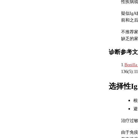
性疾病或
疑似Ig
前和之后
不推荐家
缺乏的
诊断参考
1.
Bonilla
136(5):11
选择性I
根
避
治疗过
由于免疫