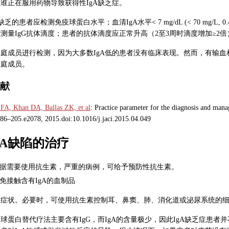
谁正在服用药物导致获得性IgA缺乏症。
A缺乏的患者应检测免疫球蛋白水平；血清IgA水平
<
7 mg/dL (< 70 mg/L,
测量IgG抗体滴度；患者的抗体滴度应正常升高（2至3周时滴度增加≥2倍
庭成员进行检测，因为大多数IgA低的患者没有临床表现。然而，有输血相
家庭成员。
文献
 FA, Khan DA, Ballas ZK, et al
: Practice parameter for the diagnosis and ma
86–205.e2078, 2015.doi:10.1016/j.jaci.2015.04.049
gA缺陷的治疗
据需要使用抗生素，严重的病例，可给予预防性抗生素。
免接触含有IgA的血制品
敏症状。必要时，可使用抗生素控制耳、鼻窦、肺、消化道或泌尿系统的
球蛋白替代疗法主要含有IgG，而IgA的含量极少，因此IgA缺乏症患者