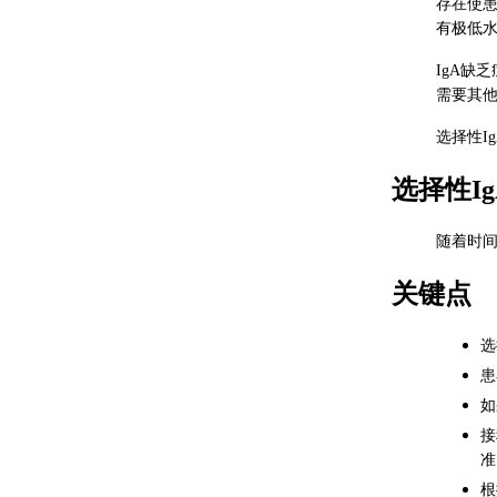
存在使
有极低水
IgA缺
需要其他
选择性I
选择性I
随着时间
关键点
选
患
如
接
准
根