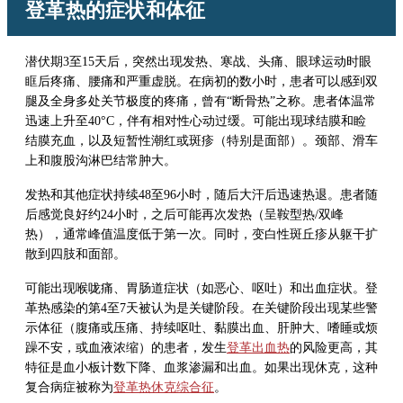
登革热的症状和体征
潜伏期3至15天后，突然出现发热、寒战、头痛、眼球运动时眼
眶后疼痛、腰痛和严重虚脱。在病初的数小时，患者可以感到双
腿及全身多处关节极度的疼痛，曾有“断骨热”之称。患者体温常
迅速上升至40
°
C，伴有相对性心动过缓。可能出现球结膜和睑
结膜充血，以及短暂性潮红或斑疹（特别是面部）。颈部、滑车
上和腹股沟淋巴结常肿大。
发热和其他症状持续48至96小时，随后大汗后迅速热退。患者随
后感觉良好约24小时，之后可能再次发热（呈鞍型热/双峰
热），通常峰值温度低于第一次。同时，变白性斑丘疹从躯干扩
散到四肢和面部。
可能出现喉咙痛、胃肠道症状（如恶心、呕吐）和出血症状。登
革热感染的第4至7天被认为是关键阶段。在关键阶段出现某些警
示体征（腹痛或压痛、持续呕吐、黏膜出血、肝肿大、嗜睡或烦
躁不安，或血液浓缩）的患者，发生
登革出血热
的风险更高，其
特征是血小板计数下降、血浆渗漏和出血。如果出现休克，这种
复合病症被称为
登革热休克综合征
。