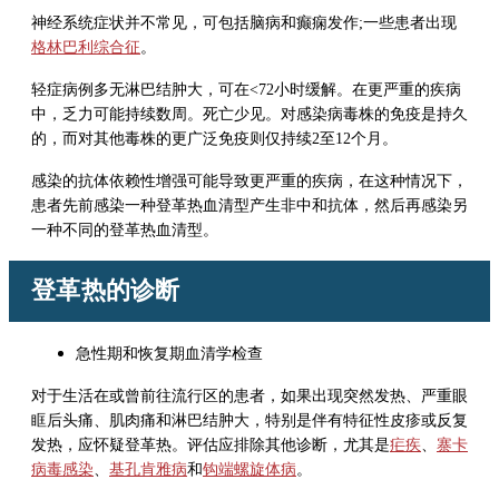
神经系统症状并不常见，可包括脑病和癫痫发作;一些患者出现
格林巴利综合征
。
轻症病例多无淋巴结肿大，可在
<
72小时缓解。在更严重的疾病
中，乏力可能持续数周。死亡少见。对感染病毒株的免疫是持久
的，而对其他毒株的更广泛免疫则仅持续2至12个月。
感染的抗体依赖性增强可能导致更严重的疾病，在这种情况下，
患者先前感染一种登革热血清型产生非中和抗体，然后再感染另
一种不同的登革热血清型。
登革热的诊断
急性期和恢复期血清学检查
对于生活在或曾前往流行区的患者，如果出现突然发热、严重眼
眶后头痛、肌肉痛和淋巴结肿大，特别是伴有特征性皮疹或反复
发热，应怀疑登革热。评估应排除其他诊断，尤其是
疟疾
、
寨卡
病毒感染
、
基孔肯雅病
和
钩端螺旋体病
。