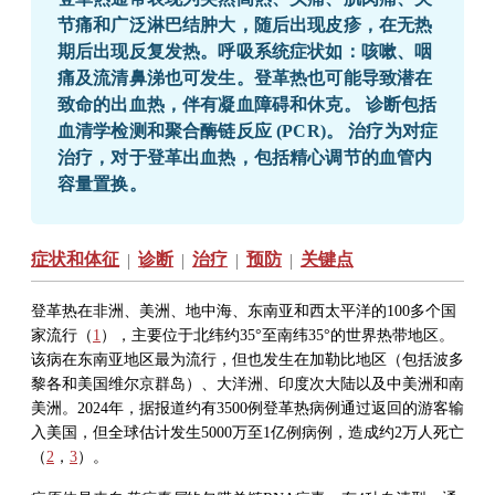
节痛和广泛淋巴结肿大，随后出现皮疹，在无热
期后出现反复发热。呼吸系统症状如：咳嗽、咽
痛及流清鼻涕也可发生。登革热也可能导致潜在
致命的出血热，伴有凝血障碍和休克。 诊断包括
血清学检测和聚合酶链反应 (PCR)。 治疗为对症
治疗，对于登革出血热，包括精心调节的血管内
容量置换。
症状和体征
诊断
治疗
预防
关键点
|
|
|
|
登革热在非洲、美洲、地中海、东南亚和西太平洋的100多个国
家流行（
1
），主要位于北纬约35
°
至南纬35
°
的世界热带地区。
该病在东南亚地区最为流行，但也发生在加勒比地区（包括波多
黎各和美国维尔京群岛）、大洋洲、印度次大陆以及中美洲和南
美洲。2024年，据报道约有3500例登革热病例通过返回的游客输
入美国，但全球估计发生5000万至1亿例病例，造成约2万人死亡
（
2
，
3
）。