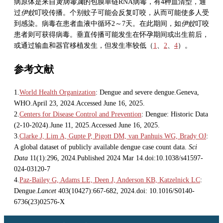
病原体是来自
黄病毒属
的包膜单链RNA病毒，有4种血清型，通
过
伊蚊
叮咬传播。个别蚊子可能会反复叮咬，从而可能使多人受
到感染。病毒在患者血液中循环2～7天。在此期间，如
伊蚊
叮咬
患者则可获得病毒。垂直传播可能发生在怀孕期间或出生前后，
或通过输血和器官移植发生，但发生率较低（
1
、
2
、
4
）。
参考文献
1.
World Health Organization
: Dengue and severe dengue.Geneva,
WHO.April 23, 2024.Accessed June 16, 2025.
2.
Centers for Disease Control and Prevention
: Dengue: Historic Data
(2-10-2024).June 11, 2025.Accessed June 16, 2025.
3.
Clarke J, Lim A, Gupte P, Pigott DM, van Panhuis WG, Brady OJ
:
A global dataset of publicly available dengue case count data.
Sci
Data
11(1):296, 2024.Published 2024 Mar 14.doi:10.1038/s41597-
024-03120-7
4.
Paz-Bailey G, Adams LE, Deen J, Anderson KB, Katzelnick LC
:
Dengue.
Lancet
403(10427):667-682, 2024.doi: 10.1016/S0140-
6736(23)02576-X