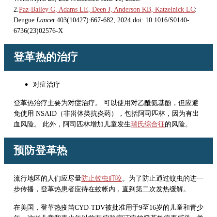
2.
Paz-Bailey G, Adams LE, Deen J, Anderson KB, Katzelnick LC
:
Dengue.
Lancet
403(10427):667-682, 2024.doi: 10.1016/S0140-
6736(23)02576-X
登革热的治疗
对症治疗
登革热治疗主要为对症治疗。 可以使用对乙酰氨基酚，但应避
免使用 NSAID（非甾体类抗炎药），包括阿司匹林，因为有出
血风险。 此外，阿司匹林增加儿童发生
瑞氏综合征
的风险。
预防登革热
流行地区的人们应尽量
防止蚊虫叮咬
。为了防止通过蚊虫的进一
步传播，登革热患者应待在蚊帐内，直到第二次发热缓解。
在美国，登革热疫苗CYD-TDV被批准用于9至16岁的儿童和青少