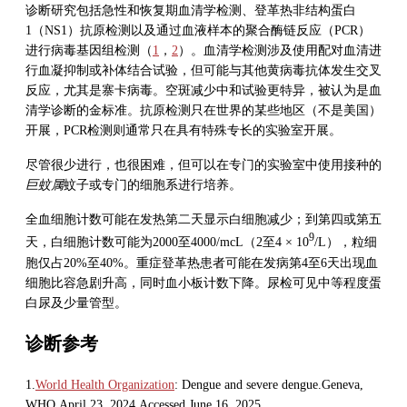
诊断研究包括急性和恢复期血清学检测、登革热非结构蛋白
1（NS1）抗原检测以及通过血液样本的聚合酶链反应（PCR）
进行病毒基因组检测（
1
，
2
）。血清学检测涉及使用配对血清进
行血凝抑制或补体结合试验，但可能与其他黄病毒抗体发生交叉
反应，尤其是寨卡病毒。空斑减少中和试验更特异，被认为是血
清学诊断的金标准。抗原检测只在世界的某些地区（不是美国）
开展，PCR检测则通常只在具有特殊专长的实验室开展。
尽管很少进行，也很困难，但可以在专门的实验室中使用接种的
巨蚊属
蚊子或专门的细胞系进行培养。
全血细胞计数可能在发热第二天显示白细胞减少；到第四或第五
9
天，白细胞计数可能为2000至4000/mcL（2至4 × 10
/L），粒细
胞仅占20%至40%。重症登革热患者可能在发病第4至6天出现血
细胞比容急剧升高，同时血小板计数下降。尿检可见中等程度蛋
白尿及少量管型。
诊断参考
1.
World Health Organization
: Dengue and severe dengue.Geneva,
WHO.April 23, 2024.Accessed June 16, 2025.