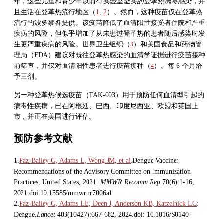
年，这些儿童和青少年以前有
实验室证实的登革热病毒感染
，并
且生活在登革热流行地区（
1
,
2
）。然而，这种疫苗仅在登革热
流行的波多黎各提供。该疫苗降低了血清阳性接受者住院和严重
疾病的风险，但似乎增加了从未患过登革热的患者随后感染时发
生更严重疾病的风险。世界卫生组织（
3
）和美国食品和药物管
理局（FDA）建议对既往登革热感染的血清学证据进行疫苗接种
前筛查，并仅对血清阳性患者进行疫苗接种（
4
）。每 6 个月给
予三剂。
另一种登革热候选疫苗（TAK-003）用于预防任何血清型引起的
病毒性疾病，已在阿根廷、巴西、印度尼西亚、欧盟和英国上
市，并正在美国进行评估。
预防参考文献
1.
Paz-Bailey G, Adams L, Wong JM, et al
.Dengue Vaccine:
Recommendations of the Advisory Committee on Immunization
Practices, United States, 2021.
MMWR Recomm Rep
70(6):1-16,
2021.doi:10.15585/mmwr.rr7006a1
2.
Paz-Bailey G, Adams LE, Deen J, Anderson KB, Katzelnick LC
:
Dengue.
Lancet
403(10427):667-682, 2024.doi: 10.1016/S0140-