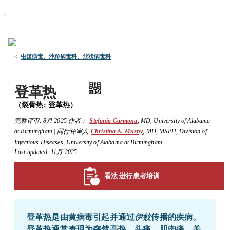
默沙东 诊疗手册
医学专业人士版
医学主题
资源
<
虫媒病毒、沙粒病毒科、丝状病毒科
登革热
（裂骨热; 登革热）
完整评审:
8月 2025
作者：
Stefania Carmona
,
MD
,
University of Alabama
at Birmingham
|
同行评审人
Christina A. Muzny
,
MD, MSPH
,
Division of
Infectious Diseases, University of Alabama at Birmingham
Last updated: 11月 2025
看法 进行患者培训
登革热是由黄病毒引起并通过
伊蚊
传播的疾病。
登革热通常表现为突然高热、头痛、肌肉痛、关