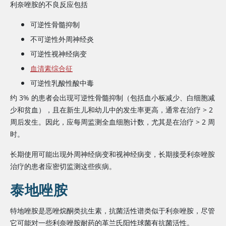
利奈唑胺的不良反应包括
可逆性骨髓抑制
不可逆性外周神经炎
可逆性视神经病变
血清素综合征
可逆性乳酸性酸中毒
约 3% 的患者会出现可逆性骨髓抑制（包括血小板减少、白细胞减
少和贫血），且在新生儿和幼儿中的发生率更高，通常在治疗
>
2
周后发生。因此，应每周监测全血细胞计数，尤其是在治疗
>
2 周
时。
长期使用可能出现外周神经病变和视神经病变，长期接受利奈唑胺
治疗的患者应密切监测这些疾病。
泰地唑胺
特地唑胺是恶唑烷酮类抗生素，抗菌活性谱类似于
利奈唑胺
，尽管
它可能对一些
利奈唑胺
耐药的革兰氏阳性球菌有抗菌活性。