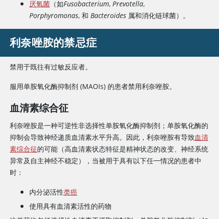
厌氧菌
（如
Fusobacterium
,
Prevotella
,
Porphyromonas
, 和
Bacteroides
属和消化链球菌）。
利奈唑胺
的禁忌症
禁用于既往有过敏反应者。
服用单胺氧化酶抑制剂 (MAOIs) 的患者禁用
利奈唑胺
。
血清素综合征
利奈唑胺是一种可逆性非选择性单胺氧化酶抑制剂；单胺氧化酶的
抑制会导致神经递质血清素水平升高。因此，
利奈唑胺
有导致
血清
素综合征
的可能（高血清素状态特征是精神状态的改变、神经系统
异常及自主神经不稳定），当被用于具有以下任一情况的患者中
时：
内分泌活性
类癌
使用具有血清素活性的药物