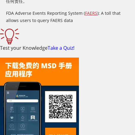
任何责任。
FDA Adverse Events Reporting System (
FAERS
): A toll that
allows users to query FAERS data
Test your Knowledge
Take a Quiz!