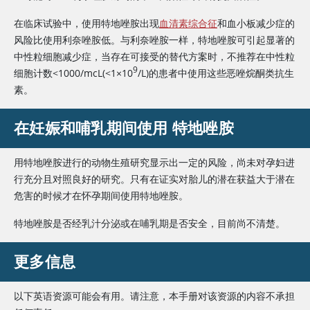
在临床试验中，使用
特地唑胺
出现
血清素综合征
和血小板减少症的
风险比使用
利奈唑胺
低。与
利奈唑胺
一样，特地唑胺可引起显著的
中性粒细胞减少症，当存在可接受的替代方案时，不推荐在中性粒
9
细胞计数<1000/mcL(<1×10
/L)的患者中使用这些恶唑烷酮类抗生
素。
在妊娠和哺乳期间使用
特地唑胺
用特地唑胺进行的动物生殖研究显示出一定的风险，尚未对孕妇进
行充分且对照良好的研究。只有在证实对胎儿的潜在获益大于潜在
危害的时候才在怀孕期间使用
特地唑胺
。
特地唑胺
是否经乳汁分泌或在哺乳期是否安全，目前尚不清楚。
更多信息
以下英语资源可能会有用。请注意，本手册对该资源的内容不承担