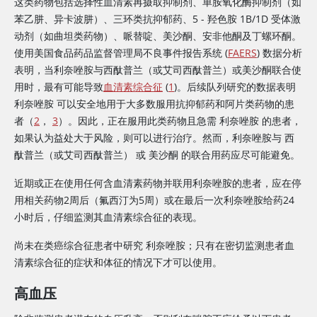
这类药物包括选择性血清素再摄取抑制剂、单胺氧化酶抑制剂（如
苯乙肼、异卡波肼）、三环类抗抑郁药、5 - 羟色胺 1B/1D 受体激
动剂（如曲坦类药物）、哌替啶、美沙酮、安非他酮及丁螺环酮。
使用美国食品药品监督管理局不良事件报告系统 (
FAERS
) 数据分析
表明，当
利奈唑胺
与西酞普兰（或艾司西酞普兰）或美沙酮联合使
用时，最有可能导致
血清素综合征
(
1
)。后续队列研究的数据表明
利奈唑胺
可以安全地用于大多数服用抗抑郁药和阿片类药物的患
者（
2
，
3
）。因此，正在服用此类药物且急需
利奈唑胺
的患者，
如果认为益处大于风险，则可以进行治疗。然而，利奈唑胺与
西
酞普兰（或艾司西酞普兰）
或
美沙酮
的联合用药应尽可能避免。
近期或正在使用任何含血清素药物并联用利奈唑胺的患者，应在停
用相关药物2周后（氟西汀为5周）或在最后一次
利奈唑胺
给药24
小时后，仔细监测其血清素综合征的表现。
尚未在类癌综合征患者中研究
利奈唑胺
；只有在密切监测患者血
清素综合征的症状和体征的情况下才可以使用。
高血压