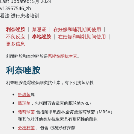
Last updated: 5月 2024
v13957546_zh
看法 进行患者培训
利奈唑胺
|
禁忌证
|
在妊娠和哺乳期间使用
|
不良反应
|
泰地唑胺
|
在妊娠和哺乳期间使用
|
更多信息
利耐唑胺和泰地唑胺是
恶唑烷酮抗生素
。
利奈唑胺
利奈唑胺是噁唑烷酮类抗生素，有下列抗菌活性
链球菌
属
肠球菌
，包括耐
万古霉素
的肠球菌(VRE)
葡萄球菌
包括耐甲氧西林
金黄色葡萄球菌
（MRSA）
和其他对其他类别抗生素具有耐药性的菌株
分枝杆菌
， 包含
结核分枝杆菌