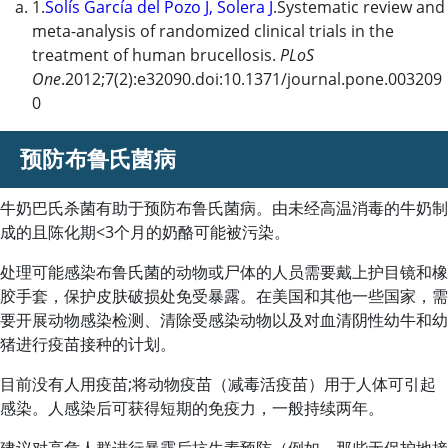
1.
Solís García del Pozo J, Solera J
.Systematic review and
meta-analysis of randomized clinical trials in the
treatment of human brucellosis.
PLoS
One
.2012;7(2):e32090.doi:10.1371/journal.pone.003209
0
预防布鲁氏菌病
牛奶巴氏杀菌有助于预防布鲁氏菌病。由未经高温消毒的牛奶制
成的且陈化期
<
3个月的奶酪可能被污染。
处理可能感染布鲁氏菌的动物或尸体的人员需要戴上护目镜和橡
胶手套，保护皮肤破损处免受暴露。在美国和其他一些国家，需
要开展动物感染检测、清除受感染动物以及对血清阴性幼牛和幼
猪进行疫苗接种的计划。
目前没有人用疫苗;将动物疫苗（减毒活疫苗）用于人体可引起
感染。人感染后可获得短期的免疫力，一般持续两年。