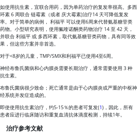
如使用抗生素，宜联合用药，因为单药治疗的复发率很高。
多西
环素
6 周联合
链霉素
（或者
庆大霉素
)治疗14 天可降低复发
率。对于简单的病例，
利福平
可以使用6周来代替氨基糖苷类
药物。小型研究表明，使用氟喹诺酮类药物治疗 14 至 42 天，
并联合
利福平
或
多西环素
，取代氨基糖苷类药物，具有同等效
果，但这些方案并非首选。
对于
<
8岁的儿童，TMP/SMX和
利福平
已使用4至6周。
神经布鲁氏菌病和心内膜炎需要长期治疗，通常需要使用 3 种
抗生素。
布鲁氏菌病很少致命；死亡通常是由于心内膜炎或严重的中枢神
经系统并发症造成的。
即使使用抗生素治疗，约5-15％的患者可复发(
1
)，因此，所有
患者应进行临床随访和重复血清抗体滴度检测，持续1年。
治疗参考文献