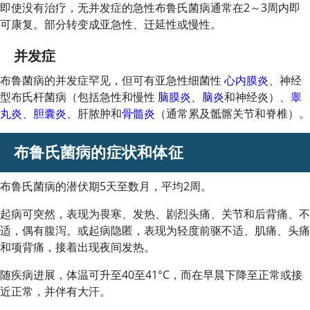
即使没有治疗，无并发症的急性布鲁氏菌病通常在2～3周内即
可康复。部分转变成亚急性、迁延性或慢性。
并发症
布鲁菌病的并发症罕见，但可有亚急性细菌性
心内膜炎
、神经
型布氏杆菌病（包括急性和慢性
脑膜炎
、
脑炎
和神经炎）、
睾
丸炎
、
胆囊炎
、肝脓肿和
骨髓炎
（通常累及骶髂关节和脊椎）。
布鲁氏菌病的症状和体征
布鲁氏菌病的潜伏期5天至数月，平均2周。
起病可突然，表现为畏寒、发热、剧烈头痛、关节和后背痛、不
适，偶有腹泻。或起病隐匿，表现为轻度前驱不适、肌痛、头痛
和项背痛，接着出现夜间发热。
随疾病进展，体温可升至40至41
°
C，而在早晨下降至正常或接
近正常，并伴有大汗。