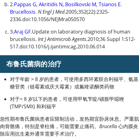
2.
Pappas G, Akritidis N, Bosilkovski M, Tsianos E.
Brucellosis
.
N Engl J Med
.2005;352(22):2325-
2336.doi:10.1056/NEJMra050570
3.
Araj GF
.Update on laboratory diagnosis of human
brucellosis.
Int J Antimicrob Agents
.2010;36 Suppl 1:S12-
S17.doi:10.1016/j.ijantimicag.2010.06.014
布鲁氏菌病的治疗
对于年龄 > 8 岁的患者，可使用多西环素联合利福平、氨基
糖苷类（链霉素或庆大霉素）或氟喹诺酮类药物
对于
<
8 岁以下的患者，可使用甲氧苄啶/磺胺甲噁唑
(TMP/SMX) 和利福平
急性期布鲁氏菌病患者应限制活动，发热期宜卧床休息。严重肌
肉骨骼痛，特别是脊柱痛，可能需要止痛药。
Brucella
心内膜炎
除应用抗生素外通常需要手术治疗。