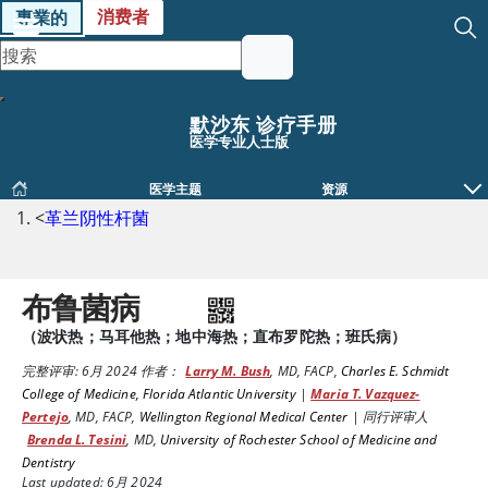
消费者
專業的
默沙东 诊疗手册
医学专业人士版
医学主题
资源
<
革兰阴性杆菌
布鲁菌病
（波状热；马耳他热；地中海热；直布罗陀热；班氏病）
完整评审:
6月 2024
作者：
Larry M. Bush
,
MD, FACP
,
Charles E. Schmidt
College of Medicine, Florida Atlantic University
|
Maria T. Vazquez-
Pertejo
,
MD, FACP
,
Wellington Regional Medical Center
|
同行评审人
Brenda L. Tesini
,
MD
,
University of Rochester School of Medicine and
Dentistry
Last updated: 6月 2024