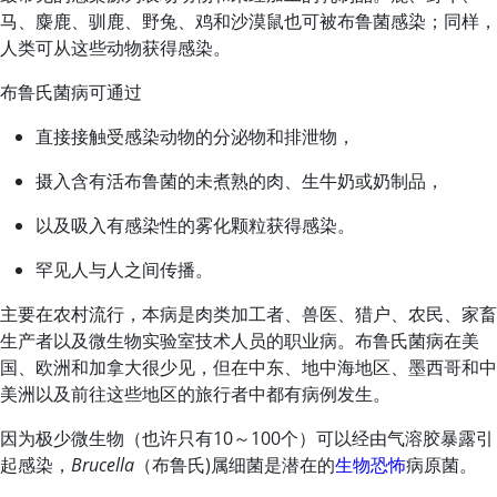
马、麋鹿、驯鹿、野兔、鸡和沙漠鼠也可被布鲁菌感染；同样，
人类可从这些动物获得感染。
布鲁氏菌病可通过
直接接触受感染动物的分泌物和排泄物，
摄入含有活布鲁菌的未煮熟的肉、生牛奶或奶制品，
以及吸入有感染性的雾化颗粒获得感染。
罕见人与人之间传播。
主要在农村流行，本病是肉类加工者、兽医、猎户、农民、家畜
生产者以及微生物实验室技术人员的职业病。布鲁氏菌病在美
国、欧洲和加拿大很少见，但在中东、地中海地区、墨西哥和中
美洲以及前往这些地区的旅行者中都有病例发生。
因为极少微生物（也许只有10～100个）可以经由气溶胶暴露引
起感染，
Brucella
（布鲁氏)属细菌是潜在的
生物恐怖
病原菌。