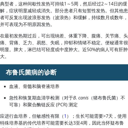
典型者，这种间歇性发热可持续1～5周，然后经过2～14日的缓
解，症状明显减轻或消失。部分患者只有短暂性发热。但其他患
者可反复出现波浪形发热（波浪热）和缓解，持续数月或数年，
并可表现为不明原因发热。
在最初发热期过后，可出现纳差、体重下降、腹痛、关节痛、头
痛、背痛、乏力、易怒、失眠，抑郁和情绪不稳定。便秘通常很
明显。脾大，淋巴结可轻度或中度肿大。近50%的病人可有肝肿
大。
布鲁氏菌病的诊断
血液、骨髓和脑脊液培养
急性和恢复期血清学检测（对于
B. canis
（猪布鲁氏菌）不
可靠）和聚合酶链反应 (PCR) 测定
应进行血培养，但敏感性有限（
1
）；生长可能需要
>
7天，使用
特殊培养基的传代培养可能需要长达3至4周，因此当怀疑布鲁