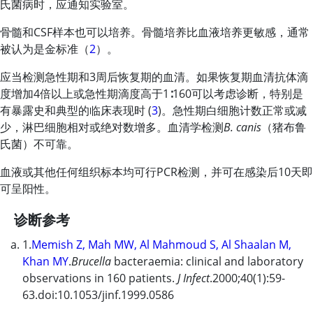
氏菌病时，应通知实验室。
骨髓和CSF样本也可以培养。骨髓培养比血液培养更敏感，通常
被认为是金标准（
2
）。
应当检测急性期和3周后恢复期的血清。如果恢复期血清抗体滴
度增加4倍以上或急性期滴度高于1∶160可以考虑诊断，特别是
有暴露史和典型的临床表现时 (
3
)。急性期白细胞计数正常或减
少，淋巴细胞相对或绝对数增多。血清学检测
B. canis
（猪布鲁
氏菌）不可靠。
血液或其他任何组织标本均可行PCR检测，并可在感染后10天即
可呈阳性。
诊断参考
1.
Memish Z, Mah MW, Al Mahmoud S, Al Shaalan M,
Khan MY
.
Brucella
bacteraemia: clinical and laboratory
observations in 160 patients.
J Infect
.2000;40(1):59-
63.doi:10.1053/jinf.1999.0586