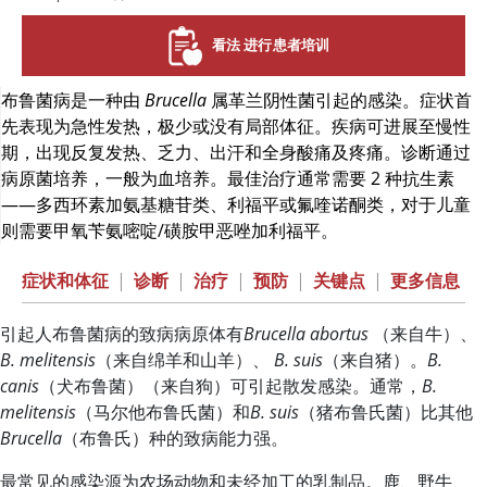
看法 进行患者培训
布鲁菌病是一种由
Brucella
属革兰阴性菌引起的感染。症状首
先表现为急性发热，极少或没有局部体征。疾病可进展至慢性
期，出现反复发热、乏力、出汗和全身酸痛及疼痛。诊断通过
病原菌培养，一般为血培养。最佳治疗通常需要 2 种抗生素
——多西环素加氨基糖苷类、利福平或氟喹诺酮类，对于儿童
则需要甲氧苄氨嘧啶/磺胺甲恶唑加利福平。
症状和体征
|
诊断
|
治疗
|
预防
|
关键点
|
更多信息
引起人布鲁菌病的致病病原体有
Brucella abortus
（来自牛）、
B. melitensis
（来自绵羊和山羊）、
B. suis
（来自猪）。
B.
canis
（犬布鲁菌）（来自狗）可引起散发感染。通常，
B.
melitensis
（马尔他布鲁氏菌）和
B. suis
（猪布鲁氏菌）比其他
Brucella
（布鲁氏）种的致病能力强。
最常见的感染源为农场动物和未经加工的乳制品。鹿、野牛、