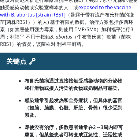
建议对高危人群进行暴露后抗生素预防（例如，那些无保护地接
触受感染动物或实验室样本的人，或
exposed to the vaccine
with B. abortus [strain RB51]
（暴露于带有流产布氏杆菌的疫
苗[菌株RB51））的人) 基于有限的数据。治疗方案包括多西环
素（如禁忌使用
强力霉素
，则使用 TMP/SMX）加利福平治疗3
周；
利福平
不用于接触
B. abortus
（牛布鲁氏菌）疫苗（菌株
RB51）的情况，该菌株对
利福平
耐药。
关键点
布鲁氏菌病通过直接接触受感染动物的分泌物
和排泄物或摄入污染的食物或奶制品可感染。
感染通常引起发热和全身症状，但具体的器官
（如脑、脑膜、心脏、肝脏、骨骼）很少受到
累及。
即使没有治疗，多数患者通常在2～3周内即可
康复，但某些患者可转变成亚急性、迁延性或