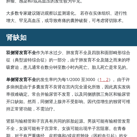
肿瘤、感染和/或高血压的发生较为罕见。
大多数专家建议随访观察以监测退化。 若存在实体组织、进行性
增大、罕见高血压，或导致疼痛的囊肿破裂，可考虑肾切除术。
肾缺如
双侧肾发育不全
作为羊水过少、肺发育不全及四肢和面部畸形综合
征（典型波特综合征）的一部分，由于肺发育不全及随之而来的呼
吸窘迫，患儿通常在数分钟至数小时内死亡。胎儿死亡是常见的。
单侧肾发育不全
的发生率约为每1/2000 至3000（
1，2
）。由于许
多病例是由于多囊发育不良肾在宫内完全退化所致，因此真实发病
率很难确定。常合并输尿管不发育，以及同侧膀胱三角区和输尿管
开口缺如。然而，同侧肾上腺并不受影响。因代偿增生的独肾可维
持正常肾功能，不需治疗。
肾脏与输精管和子宫具有共同的胚胎起源。男孩可能有输精管发育
不全，女孩可能有子宫异常。女孩可能出现半子宫阻塞。在青春
期，对于有严重痛经、盆腔痛和/或盆腔肿块（因积血引起）的女