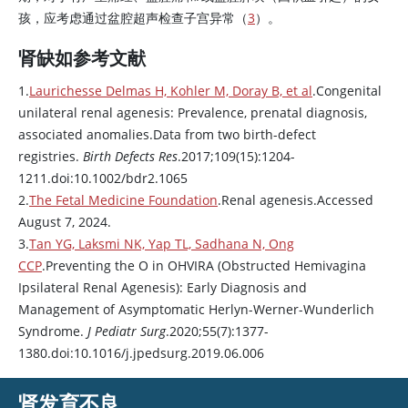
孩，应考虑通过盆腔超声检查子宫异常（
3
）。
肾缺如参考文献
1.
Laurichesse Delmas H, Kohler M, Doray B, et al
.Congenital
unilateral renal agenesis: Prevalence, prenatal diagnosis,
associated anomalies.Data from two birth-defect
registries.
Birth Defects Res
.2017;109(15):1204-
1211.doi:10.1002/bdr2.1065
2.
The Fetal Medicine Foundation
.Renal agenesis.Accessed
August 7, 2024.
3.
Tan YG, Laksmi NK, Yap TL, Sadhana N, Ong
CCP
.Preventing the O in OHVIRA (Obstructed Hemivagina
Ipsilateral Renal Agenesis): Early Diagnosis and
Management of Asymptomatic Herlyn-Werner-Wunderlich
Syndrome.
J Pediatr Surg
.2020;55(7):1377-
1380.doi:10.1016/j.jpedsurg.2019.06.006
肾发育不良