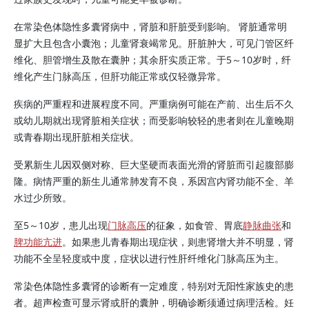
在常染色体隐性多囊肾病中，肾脏和肝脏受到影响。 肾脏通常明
显扩大且包含小囊泡；儿童肾衰竭常见。肝脏肿大，可见门管区纤
维化、胆管增生及散在囊肿；其余肝实质正常。于5～10岁时，纤
维化产生门脉高压，但肝功能正常或仅轻微异常。
疾病的严重程和进展程度不同。严重病例可能在产前、出生后不久
或幼儿期就出现肾脏相关症状；而受影响较轻的患者则在儿童晚期
或青春期出现肝脏相关症状。
受累新生儿因双侧对称、巨大坚硬而表面光滑的肾脏而引起腹部膨
隆。病情严重的新生儿通常肺发育不良，系因宫内肾功能不全、羊
水过少所致。
至5～10岁，患儿出现
门脉高压
的征象，如食管、胃底
静脉曲张
和
脾功能亢进
。如果患儿青春期出现症状，则患肾增大并不明显，肾
功能不全呈轻度或中度，症状以进行性肝纤维化门脉高压为主。
常染色体隐性多囊肾的诊断有一定难度，特别对无阳性家族史的患
者。超声检查可显示肾或肝的囊肿，明确诊断须通过病理活检。妊