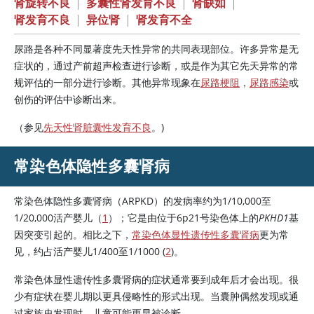
肾旋转不良
|
多囊性肾发育不良
|
肾缺如
|
肾发育不良
|
异位肾
|
肾发育不全
尿路是各种不同显著度先天性异常的共同表现部位。许多异常是无
症状的，通过产前超声检查进行诊断，或是作为其它先天异常的常
规评估的一部分进行诊断。其他异常现象在
尿路梗阻
，
尿路感染
或
创伤的评估中诊断出来。
（参见
先天性肾脏囊性发育不良
。)
常染色体隐性多囊肾病
常染色体隐性多囊肾病（ARPKD）的发病率约为1/10,000至
1/20,000活产婴儿（
1
）；它是由位于6p21号染色体上的
PKHD1
基
因突变引起的。相比之下，
常染色体显性遗传性多囊肾病
更为常
见，约占活产婴儿1/400至1/1000 (
2
)。
常染色体显性遗传性多囊肾病的症状通常要到成年后才会出现。很
少有症状在婴儿期以更具侵略性的形式出现。当囊肿偶然发现或通
过家族史发现时，儿童可能更早被诊断。