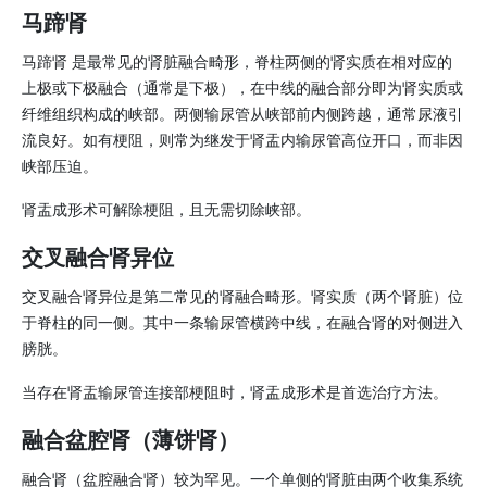
马蹄肾
马蹄肾 是最常见的肾脏融合畸形，脊柱两侧的肾实质在相对应的
上极或下极融合（通常是下极），在中线的融合部分即为肾实质或
纤维组织构成的峡部。两侧输尿管从峡部前内侧跨越，通常尿液引
流良好。如有梗阻，则常为继发于肾盂内输尿管高位开口，而非因
峡部压迫。
肾盂成形术可解除梗阻，且无需切除峡部。
交叉融合肾异位
交叉融合肾异位是第二常见的肾融合畸形。肾实质（两个肾脏）位
于脊柱的同一侧。其中一条输尿管横跨中线，在融合肾的对侧进入
膀胱。
当存在肾盂输尿管连接部梗阻时，肾盂成形术是首选治疗方法。
融合盆腔肾（薄饼肾）
融合肾（盆腔融合肾）较为罕见。一个单侧的肾脏由两个收集系统