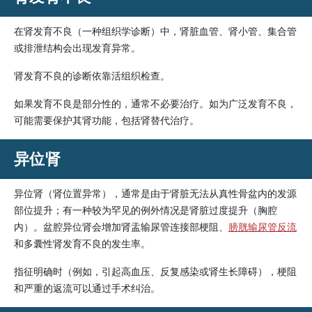
在肾发育不良（一种组织学诊断）中，肾脏血管、肾小管、集合管
或排泄结构会出现发育异常。
肾发育不良的诊断依靠活组织检查。
如果发育不良是部分性的，通常不必要治疗。如为广泛发育不良，
可能需要保护其肾功能，包括肾替代治疗。
异位肾
异位肾（肾位置异常），通常是由于肾脏无法从真性骨盆内的发源
部位提升；有一种较为罕见的例外情况是肾脏过度提升（胸腔
内）。盆腔异位肾会增加肾盂输尿管连接部梗阻、
膀胱输尿管反流
和多囊性肾发育不良的发生率。
指征明确时（例如，引起高血压、反复感染或肾生长障碍），梗阻
和严重的返流可以通过手术纠治。