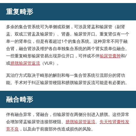
重复畸形
多余的集合管系统可为单侧或双侧，可涉及肾盂和输尿管（副肾
盂、双或三肾盂及输尿管）、肾盏、输尿管开口。重复肾仅有一个
单一的肾单位，但是有着超过1个的集合系统。这种异常不同于融
合肾，融合肾涉及维护各自单独集合系统的两个肾实质单位融合。
一些重复畸形输尿管易出现异位开口，可伴或不伴
输尿管囊肿
和/
或
膀胱输尿管返流
（VUR）。
其治疗方式取决于畸形的解剖和每一集合管系统引流部分的肾功
能。手术对于纠正输尿管梗阻和膀胱输尿管反流可能是有必要的。
融合畸形
伴有融合异常，肾融合，但输尿管在两侧分别进入膀胱。这些异常
会增加肾盂输尿管连接部梗阻、
膀胱输尿管返流
、
先天性肾囊性发
育不良
，以及由于前腹部外伤造成损伤的风险。