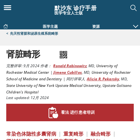
默沙东 诊疗手册
医学专业人士版
医学主题
资源
<
先天性肾脏和泌尿生殖系统畸形
肾脏畸形
完整评审:
9月 2024
作者：
Ronald Rabinowitz
,
MD
,
University of
Rochester Medical Center
|
Jimena Cubillos
,
MD
,
University of Rochester
School of Medicine and Dentistry
|
同行评审人
Alicia R. Pekarsky
,
MD
,
State University of New York Upstate Medical University, Upstate Golisano
Children's Hospital
Last updated: 12月 2024
看法 进行患者培训
常染色体隐性多囊肾病
|
重复畸形
|
融合畸形
|