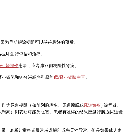
，因为早期解除梗阻可以获得最好的预后。
要立即进行评估和治疗。
急性肾损伤
患者，应考虑双侧梗阻性肾病。
肾小管氢和钾分泌减少引起的
I型肾小管酸中毒
。
，则为尿道梗阻（如前列腺增生、尿道瓣膜或
尿道狭窄
) 被怀疑。
年人稍高）则表明可能为阻塞。患者有这样的结果应进行膀胱尿道镜
余尿。诊断儿童患者最常考虑解剖或先天性异常。但是如果成人患