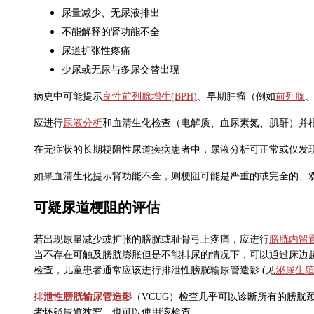
尿量减少、无尿液排出
不能解释的肾功能不全
尿道扩张性疼痛
少尿或无尿与多尿交替出现
病史中可能提示
良性前列腺增生(BPH)
、早期肿瘤（例如
前列腺
应进行
尿液分析
和血清生化检查（电解质、血尿素氮、肌酐）并
在无症状的长期梗阻性尿道疾病患者中，尿液分析可正常或仅发现少
如果血清生化提示肾功能不全，则梗阻可能是严重的或完全的、
可疑尿道梗阻的评估
若出现尿量减少或扩张的膀胱或耻骨弓上疼痛，应进行
膀胱内留
当不存在可触及膀胱膨胀但是不能排尿的情况下，可以通过床边超
检查，儿童患者通常应该进行排泄性膀胱输尿管造影 (见
泌尿生
排泄性膀胱输尿管造影
（VCUG）检查几乎可以诊断所有的膀胱
者怀疑尿道狭窄，也可以使用该检查。