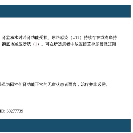
。肾盂积水时若肾功能受损、尿路感染（UTI）持续存在或疼痛持
、彻底地减压膀胱（
1
）。可在所选患者中放置留置导尿管做短期
果虽为阳性但肾功能正常的无症状患者而言，治疗并非必需。
ID: 30277739