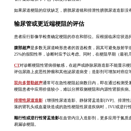
如果尿道梗阻的症状缺乏，膀胱尿道镜和排泄性膀胱尿道造影没
输尿管或更近端梗阻的评估
患者应行影像学检查确定梗阻的存在和部位。应根据临床症状选
腹部超声
是多数无尿道畸形患者的首选检查，因其可避免放射学
25%的假阳性率，诊断时应予以考虑。同时，在梗阻早期（最
CT
对诊断梗阻性肾病很敏感，在超声或静脉尿路造影不能显示梗阻
评估尿路上皮恶性肿瘤和其他泌尿道病变；造影剂可增加对癌症
双向多普勒超声
通常可在急性梗阻起病数日内，即在通过检测受
梗阻患者中应用价值较小，难以分辨双侧梗阻和内源性肾脏疾病
排泄性尿道造影
（增强性尿道造影、静脉肾盂造影[IVP]、排
落的肾乳头或血凝块造成的急性梗阻性尿道疾病时，IVU或逆行
顺行性或逆行性肾盂造影
在血管内注入造影剂，更多应用于氮质
易漏诊梗阻。