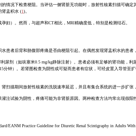
剂的情况下检查梗阻。当评估一侧肾脏无功能时，放射性核素扫描可确定
肾盂积水 (
1
)。
孕妇）。然而，与超声和CT相比，MRI精确度低，特别是检测结石。
积水患者后背和胁腹部疼痛是否由梗阻引起。在偶然发现肾盂积水的患者
利尿剂（如呋塞米0.5 mg/kg静脉注射）。患者必须有足够的肾功能
15分钟）。若肾图检查为阴性或可疑而患者有症状，可经皮置入导管至扩张
，肾扫描期间放射性核素的洗脱速率延迟，并且有集合系统的进一步扩张
果灌注试验为阴性，疼痛可能为非肾脏原因。两种检查方法均常出现假阳
rd/EANM Practice Guideline for Diuretic Renal Scintigraphy in Adults With 