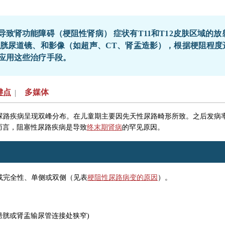
致肾功能障碍（梗阻性肾病） 症状有T11和T12皮肤区域的
膀胱尿道镜、和影像（如超声、CT、肾盂造影），根据梗阻程度
应用这些治疗手段。
键点
多媒体
|
尿路疾病呈现双峰分布。在儿童期主要因先天性尿路畸形所致。之后发病率
而言，阻塞性尿路疾病是导致
终末期肾病
的罕见原因。
梗阻性尿路病变的原因
或完全性、单侧或双侧（见表
）。
膀胱或肾盂输尿管连接处狭窄)