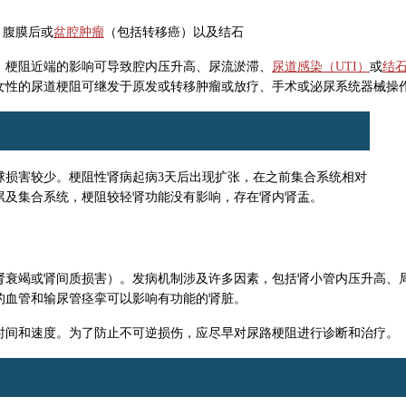
、腹膜后或
盆腔肿瘤
（包括转移癌）以及结石
。梗阻近端的影响可导致腔内压升高、尿流淤滞、
尿道感染（UTI）
或
结
女性的尿道梗阻可继发于原发或转移肿瘤或放疗、手术或泌尿系统器械操
球损害较少。梗阻性肾病起病3天后出现扩张，在之前集合系统相对
累及集合系统，梗阻较轻肾功能没有影响，存在肾内肾盂。
肾衰竭或肾间质损害）。发病机制涉及许多因素，包括肾小管内压升高、
的血管和输尿管痉挛可以影响有功能的肾脏。
时间和速度。为了防止不可逆损伤，应尽早对尿路梗阻进行诊断和治疗。