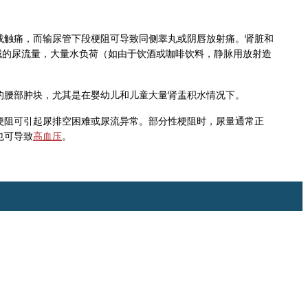
或触痛，而输尿管下段梗阻可导致同侧睾丸或阴唇放射痛。肾脏和
区域的尿流量，大量水负荷（如由于饮酒或咖啡饮料，静脉用放射造
的腰部肿块，尤其是在婴幼儿和儿童大量肾盂积水情况下。
梗阻可引起尿排空困难或尿流异常。部分性梗阻时，尿量通常正
也可导致
高血压
。