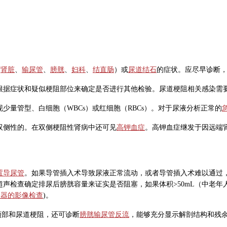
、
肾脏
、
输尿管
、
膀胱
、
妇科
、
结直肠
）或
尿道结石
的症状。应尽早诊断
根据症状和疑似梗阻部位来确定是否进行其他检验。尿道梗阻相关感染需
量管型、白细胞（WBCs）或红细胞（RBCs）。对于尿液分析正常的
双侧性的。在双侧梗阻性肾病中还可见
高钾血症
。高钾血症继发于因远端
置导尿管
。如果导管插入术导致尿液正常流动，或者导管插入术难以通过
声检查确定排尿后膀胱容量来证实是否阻塞，如果体积>50mL（中老
殖器的影像检查
)。
颈部和尿道梗阻，还可诊断
膀胱输尿管反流
，能够充分显示解剖结构和残