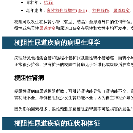
青壮年：
结石i
老年患者：
良性前列腺增生(BPH)
、
前列腺癌
、
尿道狭窄
梗阻可以发生在从肾小管（管型、结晶）至尿道外口的任何部位
得性或先天性
尿道缩窄
和尿道口狭窄在男性和女性中均可发生。
梗阻性尿道疾病的病理生理学
病理所见包括集合管和远端小管扩张及慢性肾小管萎缩，而肾小
正常很少扩张。没有扩张的梗阻性肾病见于纤维化或腹膜后肿瘤
梗阻性肾病
梗阻性肾病由尿道梗阻所致，可引起肾功能异常（肾功能不全、
肾功能不全。单侧梗阻很少发生肾功能不全，因为自主神经介导
因为影响因素很多，很难预测尿路梗阻后肾脏不可逆损害的发生
梗阻性尿道疾病的症状和体征