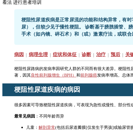
看法 进行患者培训
梗阻性尿道疾病是正常尿流的功能和结构异常，有时导
尿），但较少见于慢性梗阻。 诊断基于膀胱插管、
手术（如内镜、碎石术）和（或）激素疗法，或联合
病因
病理生理
症状和体征
诊断
治疗
预后
关
|
|
|
|
|
|
梗阻性尿路病的发病率因研究人群的不同而有很大差异。梗阻性
著，因其
良性前列腺增生（BPH）
和
前列腺癌
发病率增高。总体
梗阻性尿道疾病的病因
很多因素可导致梗阻性尿道疾病，可表现为急性或慢性、部分性
最常见病因
：不同年龄而异
儿童：
解剖异常
(包括后尿道瓣膜[仅发生于男孩]或输尿管