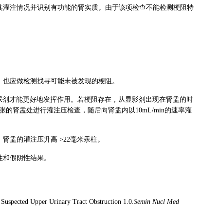
其灌注情况并识别有功能的肾实质。由于该项检查不能检测梗阻特
，也应做检测找寻可能未被发现的梗阻。
，利尿剂才能更好地发挥作用。若梗阻存在，从显影剂出现在肾盂的时
的肾盂处进行灌注压检查，随后向肾盂内以10mL/min的速率灌
，肾盂的灌注压升高
>
22毫米汞柱。
性和假阴性结果。
Suspected Upper Urinary Tract Obstruction 1.0.
Semin Nucl Med