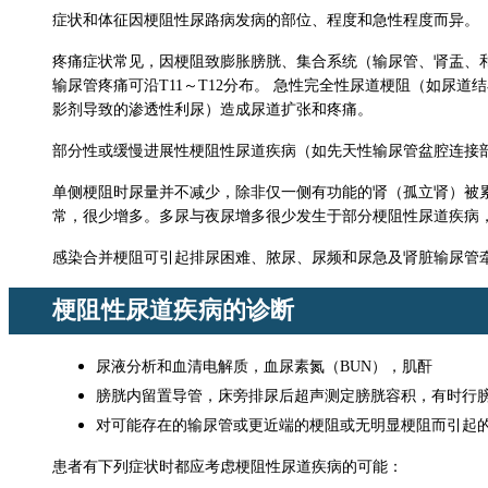
症状和体征因梗阻性尿路病发病的部位、程度和急性程度而异。
疼痛症状常见，因梗阻致膨胀膀胱、集合系统（输尿管、肾盂、
输尿管疼痛可沿T11～T12分布。 急性完全性尿道梗阻（如
影剂导致的渗透性利尿）造成尿道扩张和疼痛。
部分性或缓慢进展性梗阻性尿道疾病（如先天性输尿管盆腔连接
单侧梗阻时尿量并不减少，除非仅一侧有功能的肾（孤立肾）被
常，很少增多。多尿与夜尿增多很少发生于部分梗阻性尿道疾病
感染合并梗阻可引起排尿困难、脓尿、尿频和尿急及肾脏输尿管
梗阻性尿道疾病的诊断
尿液分析和血清电解质，血
尿素
氮（BUN），肌酐
膀胱内留置导管，床旁排尿后超声测定膀胱容积，有时行
对可能存在的输尿管或更近端的梗阻或无明显梗阻而引起
患者有下列症状时都应考虑梗阻性尿道疾病的可能：