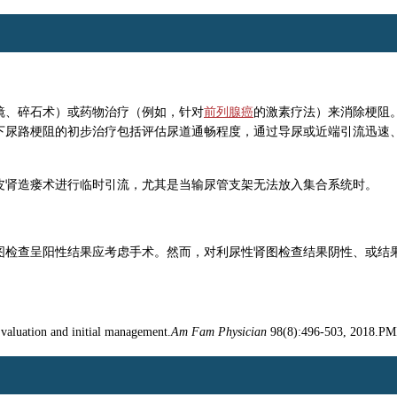
镜、碎石术）或药物治疗（例如，针对
前列腺癌
的激素疗法）来消除梗阻
下尿路梗阻的初步治疗包括评估尿道通畅程度，通过导尿或近端引流迅速
皮肾造瘘术进行临时引流，尤其是当输尿管支架无法放入集合系统时。
图检查呈阳性结果应考虑手术。然而，对利尿性肾图检查结果阴性、或结
 Evaluation and initial management.
Am Fam Physician
98(8):496-503, 2018.PM