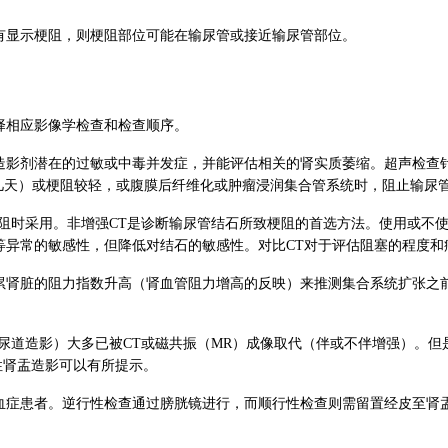
有显示梗阻，则梗阻部位可能在输尿管或接近输尿管部位。
择相应影像学检查和检查顺序。
造影剂潜在的过敏或中毒并发症，并能评估相关的肾实质萎缩。超声检查
初几天）或梗阻较轻，或腹膜后纤维化或肿瘤浸润集合管系统时，阻止输尿
时采用。非增强CT是诊断输尿管结石所致梗阻的首选方法。使用或不使用
等异常的敏感性，但降低对结石的敏感性。对比CT对于评估阻塞的程度和
累肾脏的阻力指数升高（肾血管阻力增高的反映）来推测集合系统扩张之
。
泄性尿道造影）大多已被CT或磁共振（MR）成像取代（伴或不伴增强）。
性肾盂造影可以有所提示。
血症患者。逆行性检查通过膀胱镜进行，而顺行性检查则需留置经皮至肾