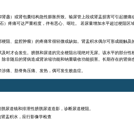
和肾盏）或肾包囊结构急性膨胀所致。输尿管上段或肾盂损害可引起腰痛
尿道结石）疼痛可达严重程度，伴有恶心、呕吐。 若尿量增加水平超过梗阻
部梗阻、盆腔肿瘤）的疼痛常很轻微或缺如。肾盂积水偶尔可形成能触及
累及时才会发生。膀胱和尿道的完全梗阻出现绝对无尿。该水平的部分性
，除非随后的肾病造成肾浓缩功能和钠重吸收功能损害。长期存在的肾病
牵涉痛、肋脊角压痛、发热，偶可发生败血症。
膀胱尿道镜和排泄性膀胱尿道造影，诊断尿道梗阻。
的肾盂积水，应行影像学检查