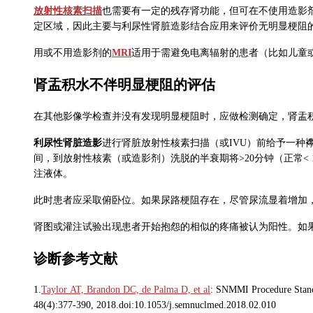
放射性核素扫描
也需要有一定的残存肾功能，但可在不使用造影
定区域，因此主要与利尿性肾脏造影结合应用来评价无明显梗阻的
用或不用造影剂的
MRI
适用于需避免电离辐射的患者（比如儿童或
肾盂积水不伴明显梗阻的评估
在其他影像学检查并没有发现明显梗阻时，应做检测确定，肾盂
利尿性肾脏造影
进行肾脏放射性核素扫描（或IVU）前给予一种襻
间，到放射性核素（或造影剂）洗脱的半衰期将
>
20分钟（正常
<
注液体。
此时患者应采取俯卧位。如果尿路梗阻存在，尽管尿流显着增加
肾图或灌注试验出现患者开始抱怨的相似的疼痛被认为阳性。如
诊断参考文献
1.
Taylor AT, Brandon DC, de Palma D, et al
: SNMMI Procedure Standa
48(4):377-390, 2018.doi:10.1053/j.semnuclmed.2018.02.010