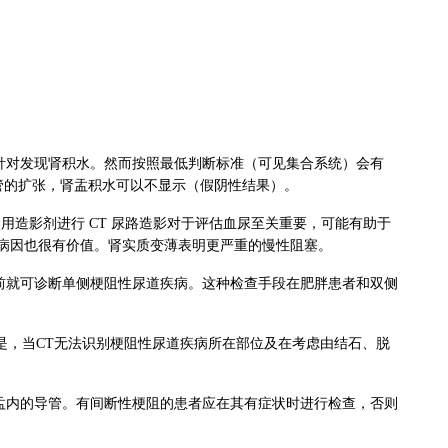
针对发现肾积水。然而按照最低判断标准（可见集合系统）会有
管的扩张，肾盂积水可以不显示（假阴性结果）。
造影剂进行 CT 尿路造影对于评估血尿至关重要，可能有助于
病因也很有价值。肾实质变薄表明更严重的慢性阻塞。
前就可诊断单侧梗阻性尿道疾病。这种检查手段在肥胖患者和双侧
但是，当CT无法识别梗阻性尿道疾病所在部位及在考虑由结石、脱
盂内的导管。有间断性梗阻的患者应在其有症状时进行检查，否则