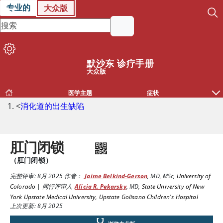
专业的
大众版
默沙东 诊疗手册
大众版
医学主题
症状
<
消化道的出生缺陷
肛门闭锁
（肛门闭锁）
完整评审:
8月 2025
作者：
Jaime Belkind-Gerson
,
MD, MSc
,
University of
Colorado
|
同行评审人
Alicia R. Pekarsky
,
MD
,
State University of New
York Upstate Medical University, Upstate Golisano Children's Hospital
上次更新: 8月 2025