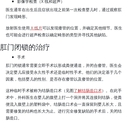
影像学检查（X 线和超声）
医生通常在出生后且症状出现之前第一次检查婴儿时，通过观察肛
门发现畸形。
放射医生使用
X 线片
可以发现瘘管的位置，并确定其他细节。医生
也可能会进行超声检查以确定畸形的类型并寻找其他缺陷。
肛门闭锁的治疗
手术
肛门闭锁通常需要立即手术以形成粪便通道，并闭合瘘管。医生会
决定婴儿应接受永久性手术还是临时性手术。他们的决定基于几个
因素，包括婴儿的性别、是否存在瘘管以及瘘管的位置。
这种临时手术被称为结肠造口术（见图
了解结肠造口术
）。在此手
术中，外科医生在婴儿的腹壁上打一个洞并将其连接到结肠，使粪
便流入腹壁上的塑料袋中。结肠造口术会一直保留到婴儿长大，且
需要修复的结构也长大为止。进行完全修复缺陷的手术后，关闭结
肠造口。