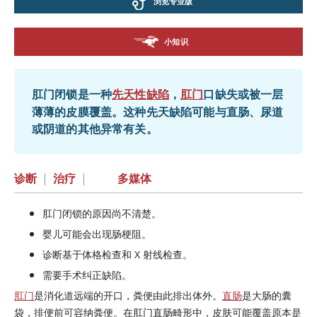
浏览专业版
小知识
肛门闭锁是一种
先天性缺陷
，
肛门
口缺失或被一层
薄薄的皮膜覆盖。这种先天缺陷可能与直肠、尿道
或阴道的其他异常有关。
诊断
|
治疗
|
多媒体
肛门闭锁的原因尚不清楚。
婴儿可能会出现肠梗阻。
诊断基于体格检查和 X 射线检查。
需要手术纠正缺陷。
肛门
是消化道远端的开口，粪便由此排出体外。
直肠
是大肠的囊
袋，排便前可容纳粪便。在肛门直肠畸形中，皮肤可能覆盖原本是