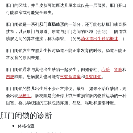
肛门的区域，并且皮肤可能厚达几厘米或仅是一层薄膜。肛门开口
可能狭窄或可能完全缺失。
肛门闭锁是一系列
肛门直肠畸形
的一部分，还可能包括肛门或直肠
狭窄，以及肛门与尿道、尿道与肛门之间的区域（会阴）、阴道或
膀胱之间的异常连接，称为瘘管。（另见
消化道出生缺陷概述
。）
肛门闭锁发生在胎儿生长时肠道不能正常发育的时候。肠道不能正
常发育的原因未知。
肛门闭锁通常与其他出生缺陷一起发生，例如脊柱、
心脏
、
肾脏
和
四肢
缺陷。患病婴儿也可能有
气管食管瘘
和
食管闭锁
。
肛门闭锁的婴儿出生后不会正常排便。最终，如果不治疗缺陷，则
会出现
肠梗阻
。肠梗阻是完全停止或严重损害肠内物质运动的一种
阻塞。婴儿肠梗阻的症状包括疼痛、易怒、呕吐和腹部肿胀。
肛门闭锁的诊断
体格检查