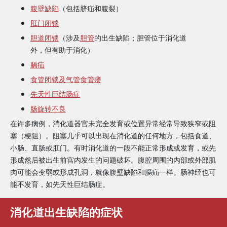
腹壁缺陷
（包括脐疝和腹裂）
肛门闭锁
胆道闭锁
（涉及
胆管
的出生缺陷；胆管位于消化道
外，但有助于消化）
膈疝
食管闭锁及气管食管瘘
先天性巨结肠症
肠旋转不良
在许多病例，消化道器官未完全发育或位置异常经常导致狭窄或阻
塞（梗阻）。阻塞几乎可以出现在消化道的任何地方，包括食道、
小肠、直肠或肛门。有时消化道的一段不能正常形成或发育，或先
形成然后被出生前宫内发生的问题破坏。腹腔周围的内部或外部肌
肉可能会变弱或形成孔洞，就像腹壁缺陷和膈疝一样。肠神经也可
能不发育，如先天性巨结肠症。
消化道出生缺陷的症状