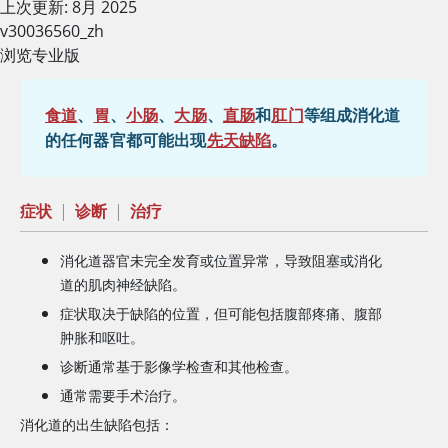
上次更新: 8月 2025
v30036560_zh
浏览专业版
食道
、
胃
、
小肠
、
大肠
、
直肠
和
肛门
等组成消化道
的任何器官都可能出现
先天缺陷
。
症状
|
诊断
|
治疗
消化道器官未完全发育或位置异常，导致阻塞或消化
道的肌肉神经缺陷。
症状取决于缺陷的位置，但可能包括腹部疼痛、腹部
肿胀和呕吐。
诊断通常基于影像学检查和其他检查。
通常需要手术治疗。
消化道的出生缺陷包括：