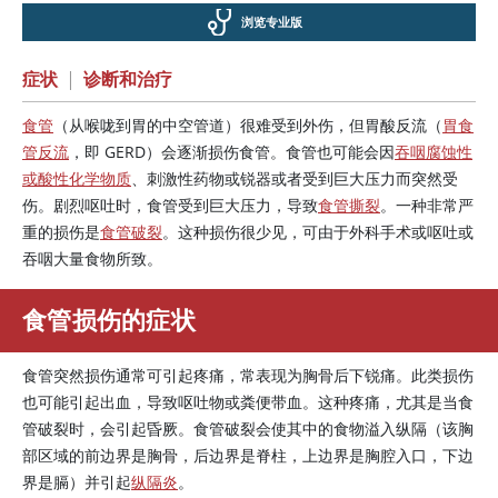
浏览专业版
症状
|
诊断和治疗
食管
（从喉咙到胃的中空管道）很难受到外伤，但胃酸反流（
胃食
管反流
，即 GERD）会逐渐损伤食管。食管也可能会因
吞咽腐蚀性
或酸性化学物质
、刺激性药物或锐器或者受到巨大压力而突然受
伤。剧烈呕吐时，食管受到巨大压力，导致
食管撕裂
。一种非常严
重的损伤是
食管破裂
。这种损伤很少见，可由于外科手术或呕吐或
吞咽大量食物所致。
食管损伤的症状
食管突然损伤通常可引起疼痛，常表现为胸骨后下锐痛。此类损伤
也可能引起出血，导致呕吐物或粪便带血。这种疼痛，尤其是当食
管破裂时，会引起昏厥。食管破裂会使其中的食物溢入纵隔（该胸
部区域的前边界是胸骨，后边界是脊柱，上边界是胸腔入口，下边
界是膈）并引起
纵隔炎
。