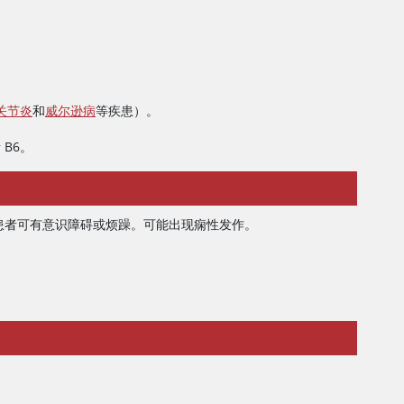
关节炎
和
威尔逊病
等疾患）。
B6。
患者可有意识障碍或烦躁。可能出现痫性发作。