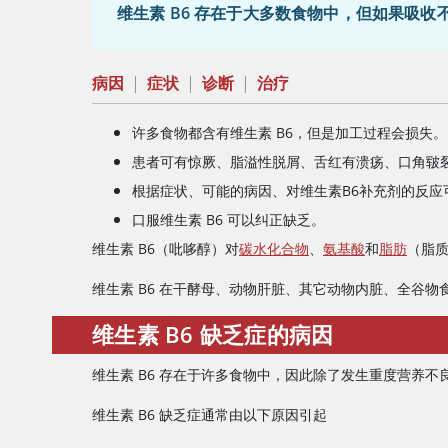
维生素 B6 存在于大多数食物中，但如果吸收不
病因
|
症状
|
诊断
|
治疗
许多食物都含有维生素 B6，但是加工过程会损失。
患者可有惊厥、脂溢性脱屑、舌红有溃疡、口角皲
根据症状、可能的病因、对维生素B6补充剂的反应
口服维生素 B6 可以纠正缺乏。
维生素 B6（
吡哆醇
）对
碳水化合物
、
氨基酸
和
脂肪
（脂
维生素 B6 在干酵母、动物肝脏、其它动物内脏、全谷
维生素 B6 缺乏症的病因
维生素 B6 存在于许多食物中，因此除了发生重度营养不良
维生素 B6 缺乏症通常由以下原因引起