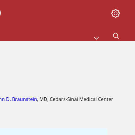
nn D. Braunstein
,
MD
,
Cedars-Sinai Medical Center