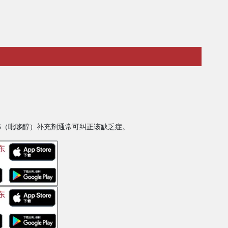
B6（吡哆醇）补充剂通常可纠正该缺乏症。