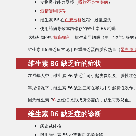
食物吸收能力受损（
吸收不良性疾病
）
酒精使用障碍
维生素 B6 在
血液透析
过程中过量流失
使用药物导致体内储存的维生素 B6 耗竭
这些药物包括
抗癫痫药
、抗生素异烟肼（用于治疗结核病
维生素 B6 缺乏症常见于严重缺乏蛋白质和热量（
蛋白质
维生素 B6 缺乏症的症状
在成年人中，维生素 B6 缺乏症可引起皮炎以及油腻性
罕见情况下，维生素 B6 缺乏症可在婴儿中引起痫性发
因为维生素 B
6
是红细胞形成所必需的，缺乏可致贫血。
维生素 B6 缺乏症的诊断
病史及体检
服用维生素 B6 补充剂后症状缓解