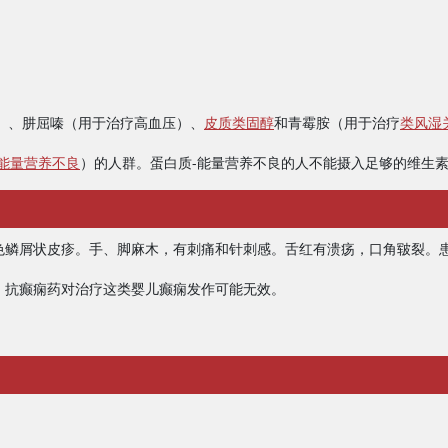
）、肼屈嗪（用于治疗高血压）、
皮质类固醇
和青霉胺（用于治疗
类风湿
-能量营养不良
）的人群。蛋白质-能量营养不良的人不能摄入足够的维生素 
红色鳞屑状皮疹。手、脚麻木，有刺痛和针刺感。舌红有溃疡，口角皲裂。
作。抗癫痫药对治疗这类婴儿癫痫发作可能无效。