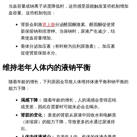
当血容量或钠离子浓度降低时，这些感受器能触发某些机制增加
血容量。这些机制包括：
肾脏会刺激
肾上腺
分泌醛固酮激素。醛固酮促使肾
脏保留钠和排泄钾。当保钠时，尿液产生减少，结
果使血容量增加。
垂体分泌
加压素
（有时称为抗利尿激素）。
加压素
促使肾脏保留水分。
维持老年人体内的液钠平衡
随着年龄的增长，下列原因会导致人体维持体液平衡和钠平衡的
能力下降：
渴感下降：
随着年龄的增长，人的渴感会变得迟钝
或变差，因此在需要时可能未必会去喝水。
肾脏的变化：
衰老的肾脏从尿液中回收水和电解质
（浓缩尿）的能力下降，导致更多的水通过尿液排
出。
人体内体液减少：
在老年人中，机体的体液含量变