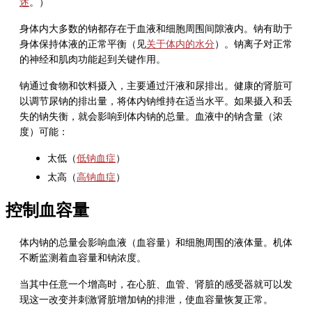
述
。）
身体内大多数的钠都存在于血液和细胞周围间隙液内。钠有助于
身体保持体液的正常平衡（见
关于体内的水分
）。钠离子对正常
的神经和肌肉功能起到关键作用。
钠通过食物和饮料摄入，主要通过汗液和尿排出。健康的肾脏可
以调节尿钠的排出量，将体内钠维持在适当水平。如果摄入和丢
失的钠失衡，就会影响到体内钠的总量。血液中的钠含量（浓
度）可能：
太低（
低钠血症
）
太高（
高钠血症
）
控制血容量
体内钠的总量会影响血液（血容量）和细胞周围的液体量。机体
不断监测着血容量和钠浓度。
当其中任意一个增高时，在心脏、血管、肾脏的感受器就可以发
现这一改变并刺激肾脏增加钠的排泄，使血容量恢复正常。