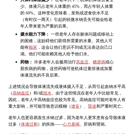
少。体液只占老年人体重的 45%，而占年轻人体重
的 60%。这种变化意味着，发热或进食饮水不足
（有时仅一两天）引起的轻微水钠丢失可能会给老
年人带来更为严重的后果。
摄水能力下降：
一些老年人存在躯体问题或移动上
的困难，这妨碍他们获得所需要的水量。其他人可
能有
痴呆
，这会让他们意识不到或无法表达自己口
渴。他们可能依赖其他人给予他们水。
药物：
许多老年人会服用治疗
高血压
、
糖尿病
或心
脏疾病的药物，这些药物可使机体过量排液或加重
体液流失的不良后果。
上述情况会导致体液流失或液体摄入不足，从而引起血钠水平高
（
高钠血症
）和/或
脱水
。由于这些情况在老年人中比较常见，
因此，老年人中高钠血症也较为常见。高钠血症可能对老年人有
重大影响，并可能导致意识模糊（
谵妄
）、
昏迷
和严重时死亡。
老年人也更容易发生水钠
过多
，因为老年人更常患有会导致体液
过多（
体液过剩
）的疾病——
心力衰竭
、肝病和肾病。