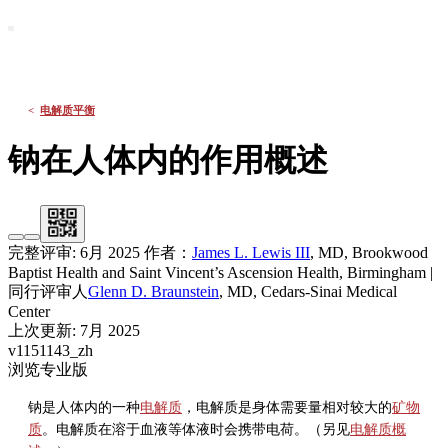
默沙东 诊疗手册
大众版
医学主题
症状
<
电解质平衡
钠在人体内的作用概述
完整评审:
6月 2025
作者：
James L. Lewis III
,
MD
,
Brookwood
Baptist Health and Saint Vincent’s Ascension Health, Birmingham
|
同行评审人
Glenn D. Braunstein
,
MD
,
Cedars-Sinai Medical
Center
上次更新: 7月 2025
v1151143_zh
浏览专业版
钠是人体内的一种
电解质
，电解质是身体需要量相对较大的
矿物
质
。电解质在溶于血液等体液时会携带电荷。（另见
电解质概