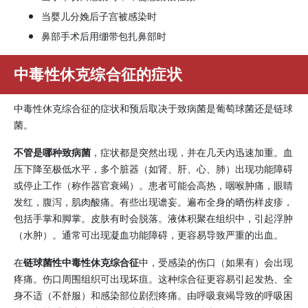
当婴儿分娩后子宫被感染时
鼻部手术后用绷带包扎鼻部时
中毒性休克综合征的症状
中毒性休克综合征的症状和预后取决于致病菌是葡萄球菌还是链球
菌。
不管是哪种致病菌
，症状都是突然出现，并在几天内迅速加重。血
压下降至极低水平，多个脏器（如肾、肝、心、肺）出现功能障碍
或停止工作（称作器官衰竭）。患者可能会高热，咽喉肿痛，眼睛
发红，腹泻，肌肉酸痛。有些出现谵妄。遍布全身的晒伤样皮疹，
包括手掌和脚掌。皮肤有时会脱落。液体积聚在组织中，引起浮肿
（水肿）。通常可出现凝血功能障碍，更容易导致严重的出血。
在
链球菌性中毒性休克综合征
中，受感染的伤口（如果有）会出现
疼痛。伤口周围组织可出现坏疽。这种综合征更容易引起发热、全
身不适（不舒服）和感染部位剧烈疼痛。由呼吸衰竭导致的呼吸困