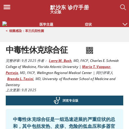
默沙东 诊疗手册
大众版
医学主题
症状
<
细菌感染：革兰氏阳性菌
中毒性休克综合征
完整评审:
9月 2025
作者：
Larry M. Bush
,
MD, FACP
,
Charles E. Schmidt
College of Medicine, Florida Atlantic University
|
Maria T. Vazquez-
Pertejo
,
MD, FACP
,
Wellington Regional Medical Center
|
同行评审人
Brenda L. Tesini
,
MD
,
University of Rochester School of Medicine and
Dentistry
上次更新: 9月 2025
浏览专业版
中毒性休克综合征是一组迅速进展的严重症状的总
和，其中包括发热、皮疹、危险的低血压和多器官