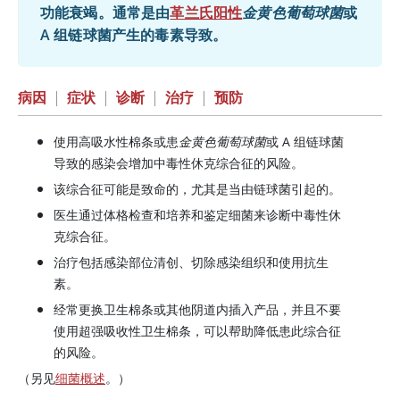
功能衰竭。通常是由
革兰氏阳性
金黄色葡萄球菌
或
A 组链球菌产生的毒素导致。
病因
|
症状
|
诊断
|
治疗
|
预防
使用高吸水性棉条或患
金黄色葡萄球菌
或 A 组链球菌
导致的感染会增加中毒性休克综合征的风险。
该综合征可能是致命的，尤其是当由链球菌引起的。
医生通过体格检查和培养和鉴定细菌来诊断中毒性休
克综合征。
治疗包括感染部位清创、切除感染组织和使用抗生
素。
经常更换卫生棉条或其他阴道内插入产品，并且不要
使用超强吸收性卫生棉条，可以帮助降低患此综合征
的风险。
（另见
细菌概述
。）