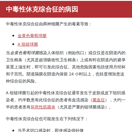
中毒性休克综合征的病因
中毒性休克综合征由两种细菌产生的毒素导致：
金黄色葡萄球菌
A 组链球菌
当
金黄色葡萄球菌
感染人体组织（例如伤口）或仅仅是在阴道内的
卫生棉条（尤其是超强吸收性卫生棉条）上或有时在阴道内的避孕
装置上滋生时，即可引发此综合征。其他危险因素包括使用月经杯
和子宫托。阴道隔膜在阴道内保留 24 小时以上，也轻度增加患这
种综合征的风险。
A 组链球菌引起的中毒性休克综合征通常发生于皮肤或皮下组织感
染者。约半数患有此综合征的患者有血流感染（
菌血症
），大约一
半的患者患有
坏死性筋膜炎
（尤其是严重的链球菌感染）。
中毒性休克综合征也可能发生在下列情况下：
当手术切口感染时，即使感染很轻微