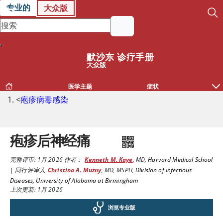
专业的
大众版
默沙东 诊疗手册
大众版
医学主题
症状
<
疱疹病毒感染
疱疹后神经痛
完整评审:
1月 2026
作者：
Kenneth M. Kaye
,
MD
,
Harvard Medical School
|
同行评审人
Christina A. Muzny
,
MD, MSPH
,
Division of Infectious
Diseases, University of Alabama at Birmingham
上次更新: 1月 2026
浏览专业版