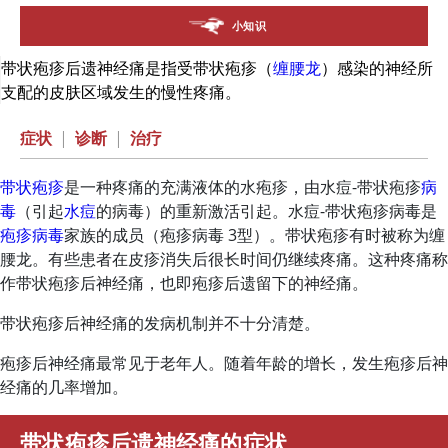
小知识
带状疱疹后遗神经痛是指受带状疱疹（
缠腰龙
）感染的神经所
支配的皮肤区域发生的慢性疼痛。
症状
|
诊断
|
治疗
带状疱疹
是一种疼痛的充满液体的水疱疹，由水痘-带状疱疹
病
毒
（引起
水痘
的病毒）的重新激活引起。水痘-带状疱疹病毒是
疱疹病毒
家族的成员（疱疹病毒 3型）。带状疱疹有时被称为缠
腰龙。有些患者在皮疹消失后很长时间仍继续疼痛。这种疼痛称
作带状疱疹后神经痛，也即疱疹后遗留下的神经痛。
带状疱疹后神经痛的发病机制并不十分清楚。
疱疹后神经痛最常见于老年人。随着年龄的增长，发生疱疹后神
经痛的几率增加。
带状疱疹后遗神经痛的症状