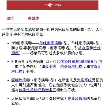
小知识
治疗
多媒体
|
一些常见的病毒感染是由一组称为疱疹病毒的病毒引起。人可
感染 8 种不同的疱疹病毒：
3种疱疹病毒——
单纯疱疹病毒
1型、单纯疱疹病毒2型，
和水痘-带状疱疹病毒（疱疹病毒3型，引起
水痘
和
带状
疱疹
）——感染后可引起皮肤或粘膜的水疱。
E-B病毒（疱疹病毒4型）引起
传染性单核细胞增多症
并
可能与某些癌症（如
鼻咽癌
、
伯基特淋巴瘤
，和
霍奇金
淋巴瘤
）有关。
巨细胞病毒
（疱疹病毒5型）在新生儿及
免疫系统
受损的
人中可引起严重感染。它在免疫系统健全的人中也可引
起与
传染性单核细胞增多症
相似的症状。
人疱疹病毒6型及7型可引起被称为
婴儿玫瑰疹
的儿童期
感染。