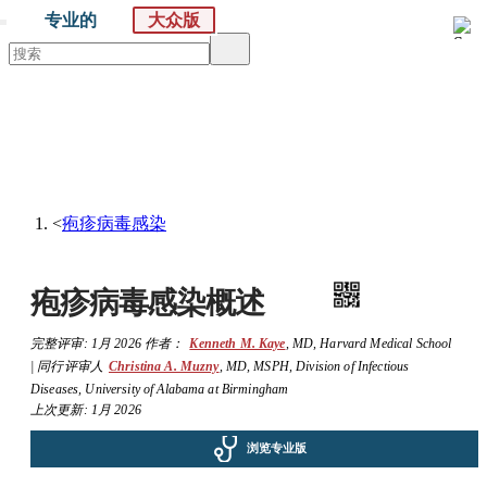
专业的
大众版
默沙东 诊疗手册
大众版
医学主题
症状
<
疱疹病毒感染
疱疹病毒感染概述
完整评审:
1月 2026
作者：
Kenneth M. Kaye
,
MD
,
Harvard Medical School
|
同行评审人
Christina A. Muzny
,
MD, MSPH
,
Division of Infectious
Diseases, University of Alabama at Birmingham
上次更新: 1月 2026
浏览专业版