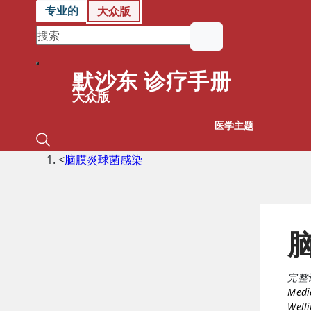
专业的
大众版
默沙东 诊疗手册
大众版
医学主题
<
脑膜炎球菌感染
完整
Medic
Welli