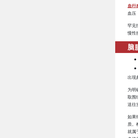
血行
血压
罕见
慢性
脑
出现
为明
取围
送往
如果
质。
就属