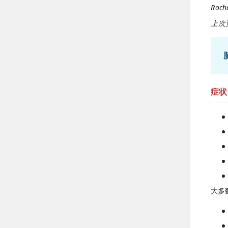
Roche
上次更
症状
大多