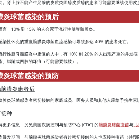
助。肾上腺不能产生足够的皮质类固醇皮质醇的患者可能需要继续使用皮
膜炎球菌感染的预后
而言，10% 到 15% 的人会死于流行性脑脊髓膜炎。
感染性休克的重度脑膜炎球菌血流感染可导致多达 40% 的患者死亡。
流行性脑脊髓膜炎中康复的人中，有 10% 到 20% 的人出现严重的并
指、脚趾或四肢的坏疽（可能需要截肢）。
膜炎球菌感染的预防
触脑膜炎患者后
脑膜炎球菌感染者密切接触的家庭成员、医务人员和其他人应给予抗生素
苗接种
解更多信息，另见美国疾病控制与预防中心 (CDC) 的
脑膜炎球菌疫苗
与
儿
染暴发期间，与脑膜炎球菌感染者有过密切接触的人也应接种疫苗（并预