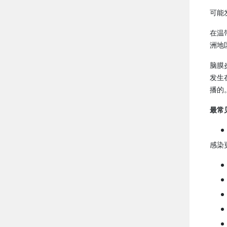
可能
在温
洲地
脑膜
发生
播的
最常
感染