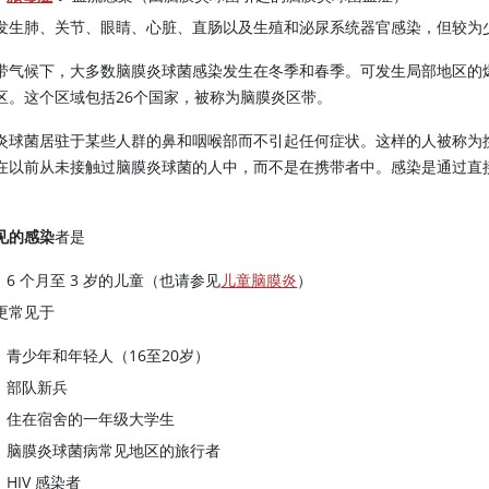
发生肺、关节、眼睛、心脏、直肠以及生殖和泌尿系统器官感染，但较为
带气候下，大多数脑膜炎球菌感染发生在冬季和春季。可发生局部地区的
区。这个区域包括26个国家，被称为脑膜炎区带。
炎球菌居驻于某些人群的鼻和咽喉部而不引起任何症状。这样的人被称为
在以前从未接触过脑膜炎球菌的人中，而不是在携带者中。感染是通过直
。
见的感染
者是
6 个月至 3 岁的儿童（也请参见
儿童脑膜炎
）
更常见于
青少年和年轻人（16至20岁）
部队新兵
住在宿舍的一年级大学生
脑膜炎球菌病常见地区的旅行者
HIV 感染者