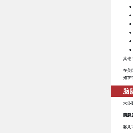
其他
在美
如在
脑
大多
脑膜
婴儿