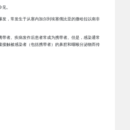
少见。
爆发，常发生于从塞内加尔到埃塞俄比亚的撒哈拉以南非
携带者。疾病发作后患者常成为携带者。但是，感染通常
接接触被感染者（包括携带者）的鼻腔和咽喉分泌物而传