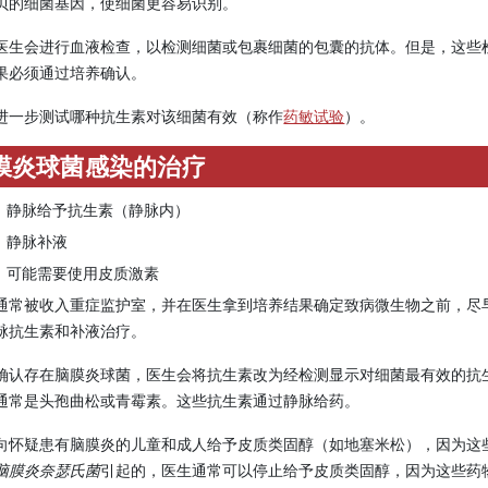
贝的细菌基因，使细菌更容易识别。
医生会进行血液检查，以检测细菌或包裹细菌的包囊的抗体。但是，这些
果必须通过培养确认。
进一步测试哪种抗生素对该细菌有效（称作
药敏试验
）。
膜炎球菌感染的治疗
静脉给予抗生素（静脉内）
静脉补液
可能需要使用皮质激素
通常被收入重症监护室，并在医生拿到培养结果确定致病微生物之前，尽
脉抗生素和补液治疗。
确认存在脑膜炎球菌，医生会将抗生素改为经检测显示对细菌最有效的抗
通常是头孢曲松或青霉素。这些抗生素通过静脉给药。
向怀疑患有脑膜炎的儿童和成人给予皮质类固醇（如地塞米松），因为这
脑膜炎奈瑟氏菌
引起的，医生通常可以停止给予皮质类固醇，因为这些药