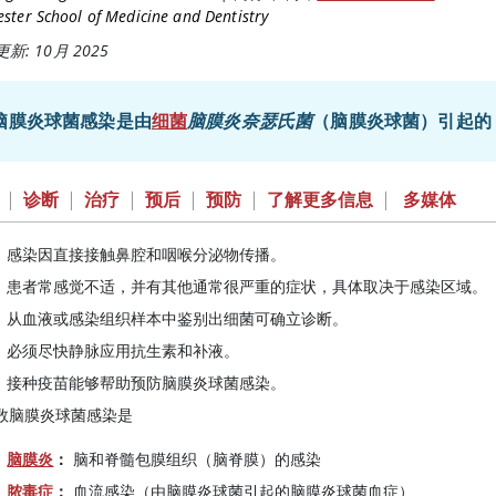
ster School of Medicine and Dentistry
新: 10月 2025
脑膜炎球菌感染是由
细菌
脑膜炎奈瑟氏菌
（脑膜炎球菌）引起的
|
诊断
|
治疗
|
预后
|
预防
|
了解更多信息
|
多媒体
感染因直接接触鼻腔和咽喉分泌物传播。
患者常感觉不适，并有其他通常很严重的症状，具体取决于感染区域。
从血液或感染组织样本中鉴别出细菌可确立诊断。
必须尽快静脉应用抗生素和补液。
接种疫苗能够帮助预防脑膜炎球菌感染。
数脑膜炎球菌感染是
脑膜炎
：
脑和脊髓包膜组织（脑脊膜）的感染
脓毒症
：
血流感染（由脑膜炎球菌引起的脑膜炎球菌血症）