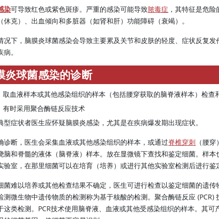
感染
可导致红色或紫色斑疹。严重的感染可能导致
脓毒症
，其特征是危险
（休克）、出血倾向和多脏器（如肾和肝）功能障碍（衰竭）。
情况下，脑膜炎球菌感染会导致主要累及关节和皮肤的轻度、症状反复发
疾病。
膜炎球菌感染的诊断
取血液样本或其他感染组织的样本（包括腰穿获取的脑脊液样本）检查
有时采用聚合酶链反应技术
典型症状者医生应怀疑脑膜炎感染，尤其是在疾病爆发期出现症状。
确诊断，医生会采集血液或其他感染组织的样本，或通过
脊椎穿刺
（腰穿
绕脑和脊髓的液体（脑脊液）样本。放在显微镜下查找和鉴定细菌。样本
实验室，在那里细菌可以在培育（培养）或进行其他实验室检测后进行鉴
细菌难以培养或其他检查结果不确定，医生可进行检查以鉴定细菌的遗传
检测微生物中遗传物质的检测称为基于核酸的检测。聚合酶链反应 (PCR) 
于这类检测。PCR技术使用脑脊液、血液或其他受感染组织的样本。其可