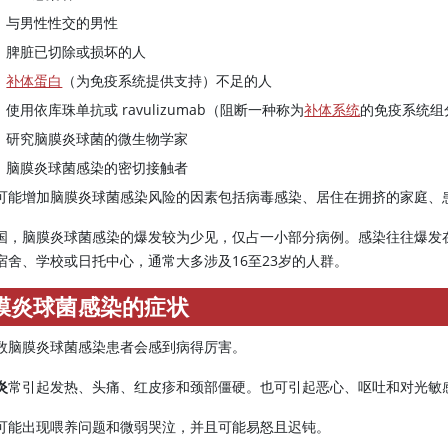
与男性性交的男性
脾脏已切除或损坏的人
补体蛋白
（为免疫系统提供支持）不足的人
使用
依库珠单抗
或
ravulizumab
（阻断一种称为
补体系统
的免疫系统组
研究脑膜炎球菌的微生物学家
脑膜炎球菌感染的密切接触者
可能增加脑膜炎球菌感染风险的因素包括病毒感染、居住在拥挤的家庭、
国，脑膜炎球菌感染的爆发较为少见，仅占一小部分病例。感染往往爆发
宿舍、学校或日托中心，通常大多涉及16至23岁的人群。
膜炎球菌感染的症状
数脑膜炎球菌感染患者会感到病得厉害。
炎
常引起发热、头痛、红皮疹和颈部僵硬。也可引起恶心、呕吐和对光敏
可能出现喂养问题和微弱哭泣，并且可能易怒且迟钝。