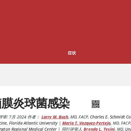
症状
脑膜炎球菌感染
评审:
7月 2024
作者：
Larry M. Bush
,
MD, FACP
,
Charles E. Schmidt Co
ine, Florida Atlantic University
|
Maria T. Vazquez-Pertejo
,
MD, FACP
ngton Regional Medical Center
|
同行评审人
Brenda L. Tesini
,
MD
,
Uni