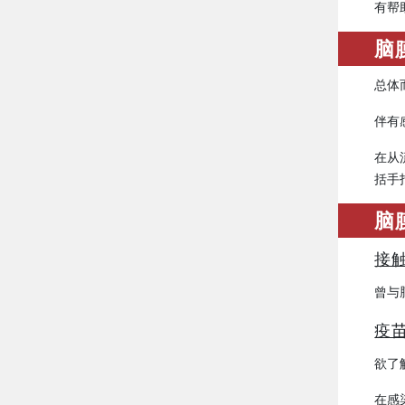
有帮
脑
总体
伴有
在从
括手
脑
接
曾与
疫
欲了
在感