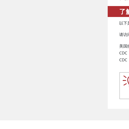
了
以下
请访
美国
CDC
CDC