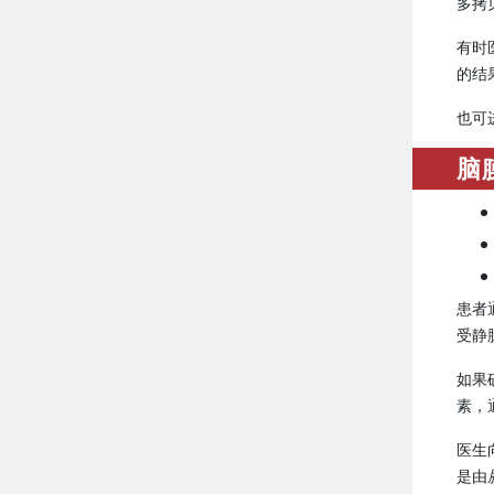
多拷
有时
的结
也可
脑
患者
受静
如果
素，
医生
是由