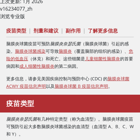
上次更新: 1月 2026
v16234077_zh
浏览专业版
疫苗类型
|
剂量和建议
|
副作用
|
了解更多信息
脑膜炎球菌疫苗可预防
脑膜炎奈瑟氏菌
（脑膜炎球菌）引起的感
染。
脑膜炎球菌感染
可导致
脑膜炎
（覆盖脑部的组织的感染）、
危
险的低血压
（休克）和死亡。这些细菌是
儿童细菌性脑膜炎
的首要
病因和
成人细菌性脑膜炎
的第二病因。
更多信息，请参见美国疾病控制与预防中心 (CDC) 的
脑膜炎球菌
ACWY 疫苗信息声明
以及
脑膜炎球菌 B 疫苗信息声明
。
疫苗类型
脑膜炎奈瑟氏菌
有几种特定类型（称为血清型）。脑膜炎球菌疫苗
可预防引起大多数脑膜炎球菌感染的血清型（血清型 A、B、C、W
和 Y）。