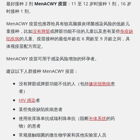
最好接种 2 剂
MenACWY 疫苗
：11 至 12 岁时接种 1 剂，16 岁
时接种 1 剂。
MenACWY 疫苗也推荐给具有较高脑膜炎球菌感染风险的低龄儿
童接种，比如
没有脾脏
或脾脏功能不佳的儿童以及患有某些
免疫缺
陷疾病
的儿童。疫苗接种的最低年龄在 6 周龄至 9 月龄之间，具
体视疫苗配方而定。
MenACWY 疫苗可用于感染风险增加的怀孕者。
建议以下人群接种 MenACWY 疫苗：
没有脾脏或脾脏功能不佳的人（包括
镰状细胞病
患
者）
HIV 感染
者
某些免疫缺陷疾病患者
使用
依库珠单抗
或
瑞利珠单抗
（阻断‭
补体系统‬
的药
物）的患者
常规接触细菌的微生物学家和其他实验室人员