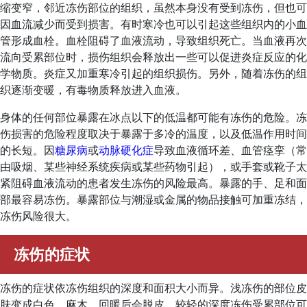
缩变窄，邻近冻伤部位的组织，虽然本身没有受到冻伤，但也可
因血流减少而受到损害。有时寒冷也可以引起这些组织内的小血
管形成血栓。血栓阻碍了血液流动，导致组织死亡。当血液再次
流向受累部位时，损伤组织会释放出一些可以促进炎症反应的化
学物质。炎症又加重寒冷引起的组织损伤。另外，随着冻伤的组
织逐渐变暖，有毒物质释放进入血液。
身体的任何部位暴露在冰点以下的低温都可能有冻伤的危险。冻
伤损害的危险程度取决于暴露于多冷的温度，以及低温作用时间
的长短。因
糖尿病
或
动脉硬化症
导致血液循环差、血管痉挛（常
由吸烟、某些神经系统疾病或某些药物引起），或手套或靴子太
紧阻碍血液流动的患者发生冻伤的风险最高。暴露的手、足和面
部最容易冻伤。暴露部位与潮湿或金属的物品接触可加重冻结，
冻伤风险很大。
冻伤的症状
冻伤的症状依冻伤组织的深度和面积大小而异。浅冻伤的部位皮
肤变成白色、麻木，回暖后会脱皮。较轻的深度冻伤受累部位可