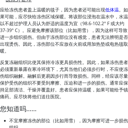
应给冻伤患者盖上温暖的毯子，因为患者还可能出现
低体温
。如
果可能，应尽快给冻伤区域保暖。将该部位浸泡在温水中，水温
以不超过护理人员认为舒适的温度为宜（98.6-102.2
°
F 或大约
37-39
°
C）。应避免摩擦该部位（比如用雪），因为这样可导致
进一步组织损伤。但由于冻伤部位没有感觉，患者无法辨明是否
出现烫伤。因此，冻伤部位不应放在火前或用加热垫或电热毯取
暖。
反复冻融组织比使其保持冷冻更具损伤性。因此，如果冻伤患者
必须重新暴露在寒冷环境下，尤其当他们必须步行时，不应使冻
伤组织融解。融解后更易因步行而导致损伤。同样，经应该尽量
保护受伤的组织不要受到摩擦、压迫和进一步的损伤。通常应保
持足部清洁、干燥并覆盖好。患者应保持温暖，如果可能给予镇
痛药。应尽快将他们送往医院。
您知道吗……
不宜摩擦冻伤的部位（比如用雪），因为摩擦可进一步损伤
组织。