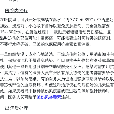
医院内治疗
在医院里，可以开始或继续在温水（约 37℃ 至 39℃
）中给患处
加温。浸泡前，小心取下首饰以避免皮肤损伤。完全复温需要
15～30分钟。在复温过程中，鼓励患者轻轻活动受伤部位。复
温时冻伤的部位可能非常疼痛，可能需要注射阿片类的镇痛剂。
不要把水疱弄破。已破的水疱应用抗生素软膏涂敷。
一旦组织复温，应小心地清洗、干燥冻伤的部位，用消毒绷带包
扎，保持清洁和干燥避免感染。可口服抗炎药物如布洛芬或局部
使用其他一些外用凝胶剂来帮助缓解炎性反应。感染时需要用抗
生素治疗，但有的医务人员主张所有深度冻伤的患者都需要给予
抗生素，以预防感染。有的医务人员也通过静脉或动脉给药以改
善冻伤部位的血液循环，即便这种治疗仅在伤后初始的几天里有
效。如果患者尚未接种破伤风疫苗或已过破伤风加强针接种时
间，医务人员可给予
破伤风类毒素
注射。
出院后处理