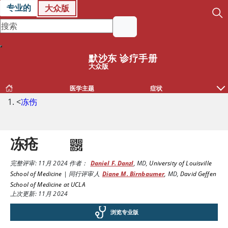
专业的
大众版
默沙东 诊疗手册
大众版
医学主题
症状
<
冻伤
冻疮
完整评审:
11月 2024
作者：
Daniel F. Danzl
,
MD
,
University of Louisville
School of Medicine
|
同行评审人
Diane M. Birnbaumer
,
MD
,
David Geffen
School of Medicine at UCLA
上次更新: 11月 2024
浏览专业版