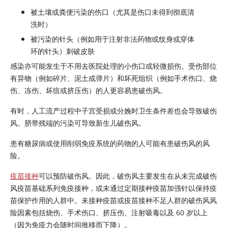
被土壤或粪便污染的伤口（尤其是伤口未得到彻底清
洗时）
被污染的针头（例如用于注射非法药物或纹身或穿体
环的针头）刺破皮肤
感染亦可能发生于不用去医院处理的小伤口或轻微损伤。受伤部位
有异物（例如碎片、泥土或弹片）和坏死组织（例如手术伤口、烧
伤、冻伤、坏疽或挤压伤）的人更容易患破伤风。
有时，人工流产过程中子宫受损或分娩时卫生条件差也会导致破伤
风。脐带残端的污染可导致新生儿破伤风。
患有糖尿病或使用削弱免疫系统的药物的人可能有患破伤风的风
险。
疫苗接种
可以预防破伤风。因此，破伤风主要发生在从未完成破伤
风疫苗基础系列免疫接种，或未通过定期接种疫苗加强针以保持疫
苗保护作用的人群中。未接种疫苗或疫苗接种不足人群的破伤风风
险因素包括烧伤、手术伤口、挤压伤、注射吸毒以及 60 岁以上
（因为免疫力会随时间推移而下降）。