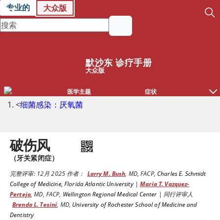
专业的
大众版
默沙东 诊疗手册
大众版
医学主题
症状
<
细菌感染：厌氧菌
破伤风
（牙关紧闭症）
完整评审:
12月 2025
作者：
Larry M. Bush
,
MD, FACP
,
Charles E. Schmidt
College of Medicine, Florida Atlantic University
|
Maria T. Vazquez-
Pertejo
,
MD, FACP
,
Wellington Regional Medical Center
|
同行评审人
Brenda L. Tesini
,
MD
,
University of Rochester School of Medicine and
Dentistry