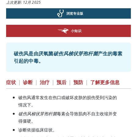
上次更新: 12月 2025
浏览专业版
小知识
破伤风是由厌氧菌
破伤风梭状芽孢杆菌
产生的毒素
引起的中毒。
症状
|
诊断
|
治疗
|
预后
|
预防
|
了解更多信息
破伤风通常发生在伤口或破坏皮肤的损伤受到污染的
情况下。
破伤风梭状芽孢杆菌
毒素会导致肌肉不自主收缩并变
得僵硬。
诊断依据临床症状。