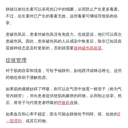
静脉注射抗生素可以杀死伤口中的细菌，从而防止产生更多毒素。
不过，抗生素对已产生的毒素无效。这些毒素可继续导致肌肉痉
挛。
患破伤风后，患者对破伤风没有免疫力。也就是说，他们可以再次
患破伤风。因此，患有破伤风的人从感染中恢复后，除非已知其疫
苗接种状态是及时更新的，否则就需要
接种破伤风疫苗
。
症状管理
对于肌肉痉挛和强直，可给予镇静剂，如地西泮或咪达唑仑。这些
药物也有助于缓解焦虑。
如果肌肉僵硬妨碍了呼吸，则可以在气管中放置一根管子（称为气
管内插管），并向患者提供使肌肉麻痹的药物，从而制止痉挛。然
后，将管子与代替患者呼吸的
呼吸机
连接。
如果血压和心率不稳定，医生可能会静脉给予吗啡、镁、短效的
β
－阻滞剂
，或其它药物。