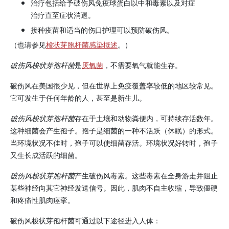
治疗包括给予破伤风
免疫球蛋白
以中和毒素以及对症
治疗直至症状消退。
接种疫苗和适当的伤口护理可以预防破伤风。
（也请参见
梭状芽胞杆菌感染概述
。）
破伤风梭状芽孢杆菌
是
厌氧菌
，不需要氧气就能生存。
破伤风在美国很少见，但在世界上免疫覆盖率较低的地区较常见。
它可发生于任何年龄的人，甚至是新生儿。
破伤风梭状芽孢杆菌
存在于土壤和动物粪便内，可持续存活数年。
这种细菌会产生孢子。孢子是细菌的一种不活跃（休眠）的形式。
当环境状况不佳时，孢子可以使细菌存活。环境状况好转时，孢子
又生长成活跃的细菌。
破伤风梭状芽胞杆菌
产生破伤风毒素。这些毒素在全身游走并阻止
某些神经向其它神经发送信号。因此，肌肉不自主收缩，导致僵硬
和疼痛性肌肉痉挛。
破伤风梭状芽孢杆菌可通过以下途径进入人体：