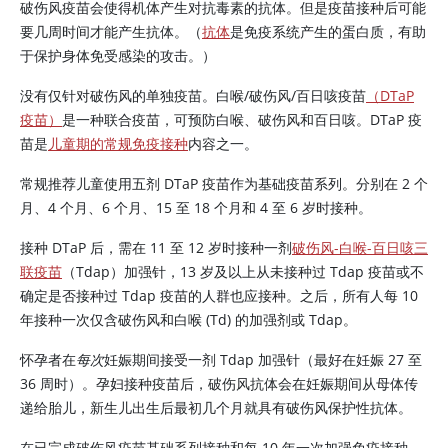
破伤风疫苗会使得机体产生对抗毒素的抗体。但是疫苗接种后可能
要几周时间才能产生抗体。（
抗体
是免疫系统产生的蛋白质，有助
于保护身体免受感染的攻击。）
没有仅针对破伤风的单独疫苗。白喉/破伤风/百日咳疫苗
（DTaP
疫苗）
是一种联合疫苗，可预防白喉、破伤风和百日咳。DTaP 疫
苗是
儿童期的常规免疫接种
内容之一。
常规推荐儿童使用五剂 DTaP 疫苗作为基础疫苗系列。分别在 2 个
月、4 个月、6 个月、15 至 18 个月和 4 至 6 岁时接种。
接种 DTaP 后，需在 11 至 12 岁时接种一剂
破伤风-白喉-百日咳三
联疫苗
（Tdap）加强针，13 岁及以上从未接种过 Tdap 疫苗或不
确定是否接种过 Tdap 疫苗的人群也应接种。之后，所有人每 10
年接种一次仅含破伤风和白喉 (Td) 的加强剂或 Tdap。
怀孕者在
每次
妊娠期间接受一剂 Tdap 加强针（最好在妊娠 27 至
36 周时）。孕妇接种疫苗后，破伤风抗体会在妊娠期间从母体传
递给胎儿，新生儿出生后最初几个月就具有破伤风保护性抗体。
在已完成破伤风疫苗基础系列接种和每 10 年一次加强免疫接种