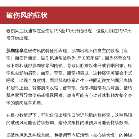
破伤风的症状
破伤风症状通常在受伤后约5至10天开始出现，但也可能在约50天
后开始出现。
肌肉痉挛
是破伤风的特征性表现。肌肉出现不由自主的收缩（痉
挛）而变得僵硬。破伤风通常被称为“牙关紧闭症”，因为痉挛会导
致下颌和颈部肌肉收紧和闭锁，导致口腔难以张开或吞咽困难。痉
挛也会影响肩部、面部、背部、腹部和四肢。这种痉挛可能会干扰
呼吸，出现全身紫绀。面部肌肉痉挛产生一种固定微笑的面部表情
和眉弓上抬。背部肌肉收缩，使背部、颈部和腿部向后弯曲。括约
肌痉挛可导致便秘或排尿困难。患者可能有心动过速和触发整个身
体的肌肉痉挛疼痛。
在极少数情况下，可能仅仅出现伤口附近的肌肉群痉挛，这种局限
的破伤风可能会持续数周。这种局限性的破伤风可能会持续数周。
当破伤风累及神经系统，包括调节内脏活动（如心跳快慢）的神经