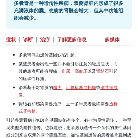
多囊肾是一种遗传性疾病，双侧肾脏内形成了很多
充满液体的囊。患病的肾脏会增大，但其中功能组
织会减少。
症状
|
诊断
|
治疗
|
了解更多信息
|
多媒体
多囊肾病由遗传基因缺陷引起。
某些患者会出现一些并不会引起注意的轻度症状，而
其他患者可能有腰痛、
血尿
、
高血压
以及
肾结石
引起
的痉挛性疼痛。
诊断基于对肾脏的
超声
、
计算机断层扫描
或
磁共振成
像
。
肾结石和感染需要治疗，且一多半患者最终需要
透析
或
肾移植
。
引起多囊肾病 (PKD) 的基因缺陷有多个。有些为显性遗传，一种罕
见类型为隐性遗传。也就是说，患者必须遗传一个亲代的显性基因
或分别来自双亲的两个隐性基因。显性基因遗传的患者通常直到成