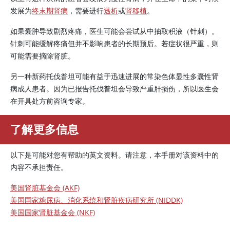
发展为
终末期肾病
，需要进行
透析
或
肾移植
。
如果囊肿导致剧烈疼痛，医生可能会尝试从中抽取积液（针刺）。
针刺可能缓解疼痛但并不影响患者的长期预后。若症状很严重，则
可能需要摘除肾脏。
另一种新药托伐普坦可能有益于迅速进展的常染色体显性多囊性肾
病成人患者。因为已报告托伐普坦会导致严重肝损伤，所以医生会
在开具处方前咨询专家。
了解更多信息
以下是可能对您有帮助的英文资料。请注意，本手册对该资料中的
内容不承担责任。
美国肾脏基金会 (AKF)
美国国家糖尿病、消化系统和肾脏疾病研究所 (NIDDK)
美国国家肾脏基金会 (NKF)