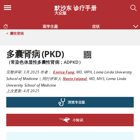
默沙东 诊疗手册
大众版
医学主题
症状
<
囊性肾病
多囊肾病 (PKD)
（常染色体显性多囊性肾病；ADPKD）
完整评审:
3月 2025
作者：
Enrica Fung
,
MD, MPH
,
Loma Linda University
School of Medicine
|
同行评审人
Navin Jaipaul
,
MD, MHS
,
Loma Linda
University School of Medicine
上次更新: 4月 2025
浏览专业版
小知识