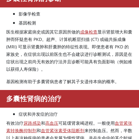
影像学检查
基因检测
医生根据家庭病史或因其它原因所做的
成像检查
显示肾脏增大和囊
肿而怀疑患有 PKD。超声、计算机断层扫描 (CT) 或磁共振成像
(MRI) 可显示肾囊肿和肝囊肿的特征性表现。即便患者有 PKD 的
家族史，在症状出现以前医生也不会建议进行诊断测试，原因是在
症状出现之前尚无有效的疗法并且诊断可能具有负面影响（例如难
以获得人寿保险）。
基因检测有助于多囊肾病患者了解其子女遗传本病的概率。
多囊性肾病的治疗
症状和并发症的治疗
有效治疗
尿路感染
和
高血压
可延缓肾衰竭进程。一般使用
血管紧张
素转换酶抑制剂
和
血管紧张素受体阻断剂
来控制血压。然而，半数
以上有这种疾病的患者会发展为慢性肾病，并在生命中的某个时候