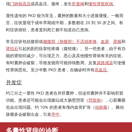
现
门静脉高压
或高血压。最终，发生
肝衰竭
和
慢性肾脏疾病
。
显性遗传的 PKD 较为常见，囊肿的数量和大小进展缓慢。一般而
言，症状显现于成年早期或中期，多数都在 20 到 30 岁之间。有
时症状很轻，患者直到死亡都不知道自己患病。
常见症状包括腹部或
侧腹部（胁腹部）不适或疼痛
、
血尿
、
尿频
和
肾结石
引起的剧烈痉挛性疼痛（腹绞痛）。另一些患者，由于有功
能的肾组织减少，可出现乏力、恶心及其他慢性肾病有关的症状。
有时囊肿会破裂，导致发烧而可能持续数周。反复
尿路感染
可使慢
性肾病恶化。至少半数 PKD 患者，在确诊时伴有
高血压
。
并发症
约三分之一显性 PKD 患者合并肝囊肿，但这些囊肿并不影响肝脏
功能。患者还可能会出现腹疝或大肠壁憩室（
憩室病
），心脏瓣膜
也会出现问题。约 10% 的患者有颅内血管扩张（
动脉瘤
）。脑动
脉瘤多会破裂出血，引发
卒中
。
多囊性肾病的诊断