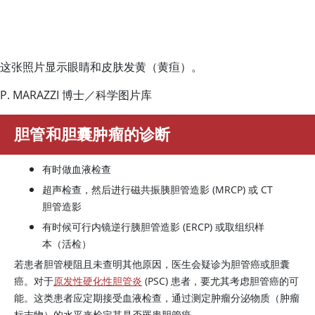
这张照片显示眼睛和皮肤发黄（黄疸）。
P. MARAZZI 博士／科学图片库
胆管和胆囊肿瘤的诊断
有时做血液检查
超声检查，然后进行磁共振胰胆管造影 (MRCP) 或 CT
胆管造影
有时候可行内镜逆行胰胆管造影 (ERCP) 或取组织样
本（活检）
若患者胆管梗阻且未查明其他原因，医生会疑诊为胆管癌或胆囊
癌。对于
原发性硬化性胆管炎
(PSC) 患者，要尤其考虑胆管癌的可
能。这类患者应定期接受血液检查，通过测定肿瘤分泌物质（肿瘤
标志物）的水平来检定其是否罹患胆管癌。