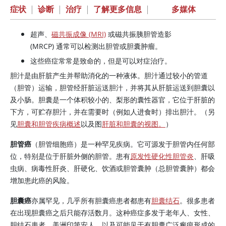
症状
|
诊断
|
治疗
|
了解更多信息
|
多媒体
超声、
磁共振成像 (MRI)
或磁共振胰胆管造影
(MRCP) 通常可以检测出胆管或胆囊肿瘤。
这些癌症常常是致命的，但是可以对症治疗。
胆汁是由肝脏产生并帮助消化的一种液体。胆汁通过较小的管道
（胆管）运输，胆管经肝脏运送胆汁，并将其从肝脏运送到胆囊以
及小肠。胆囊是一个体积较小的、梨形的囊性器官，它位于肝脏的
下方，可贮存胆汁，并在需要时（例如人进食时）排出胆汁。（另
见
胆囊和胆管疾病概述
以及图
肝脏和胆囊的视图。
）
胆管癌
（胆管细胞癌）是一种罕见疾病。它可源发于胆管内任何部
位，特别是位于肝脏外侧的胆管。患有
原发性硬化性胆管炎
、肝吸
虫病、病毒性肝炎、肝硬化、饮酒或胆管囊肿（总胆管囊肿）都会
增加患此癌的风险。
胆囊癌
亦属罕见，几乎所有胆囊癌患者都患有
胆囊结石
。很多患者
在出现胆囊癌之后只能存活数月。这种癌症多发于老年人、女性、
胆结石患者、美洲印第安人，以及可能见于有胆囊广泛瘢痕形成的