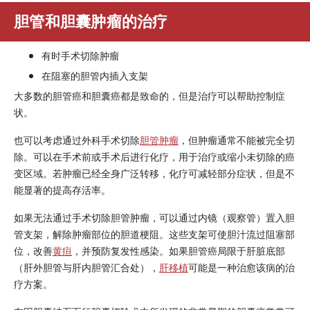
胆管和胆囊肿瘤的治疗
有时手术切除肿瘤
在阻塞的胆管内插入支架
大多数的胆管癌和胆囊癌都是致命的，但是治疗可以帮助控制症
状。
也可以考虑通过外科手术切除
胆管肿瘤
，但肿瘤通常不能被完全切
除。可以在手术前或手术后进行化疗，用于治疗或缩小未切除的癌
变区域。若肿瘤已经全身广泛转移，化疗可减轻部分症状，但是不
能显著的提高存活率。
如果无法通过手术切除胆管肿瘤，可以通过内镜（观察管）置入胆
管支架，解除肿瘤部位的胆道梗阻。这些支架可使胆汁流过阻塞部
位，改善
黄疸
，并预防复发性感染。如果胆管癌局限于肝脏底部
（肝外胆管与肝内胆管汇合处），
肝移植
可能是一种治愈该病的治
疗方案。