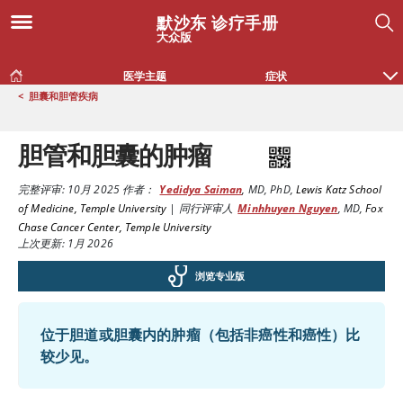
默沙东 诊疗手册
大众版
医学主题
症状
<
胆囊和胆管疾病
胆管和胆囊的肿瘤
完整评审:
10月 2025
作者：
Yedidya Saiman
,
MD, PhD
,
Lewis Katz School
of Medicine, Temple University
|
同行评审人
Minhhuyen Nguyen
,
MD
,
Fox
Chase Cancer Center, Temple University
上次更新: 1月 2026
浏览专业版
位于胆道或胆囊内的肿瘤（包括非癌性和癌性）比
较少见。