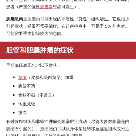
患者（严重的慢性
胆囊炎
患者可发生）。
胆囊息肉
是胆囊内可能出现的非癌性（良性）组织增生。它也很少
引起症状，通常不需要治疗。在超声检查中，可见于 5% 的患者。
可能需要手术切除较大的息肉。
胆管和胆囊肿瘤的症状
早期临床表现包含以下症状：
黄疸
（皮肤和眼白黄染）加重
腹部不适
食欲不振（不常见）
体重减轻
瘙痒
有时候癌组织和非癌性肿瘤会阻塞胆汁流动（尽管大多数阻塞是由
胆结石引起的）。癌细胞仍可以从身体某处转移至临近组织或附近
淋巴结，引起梗阻，即使这种情况很罕见。