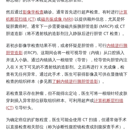
然后通过
影像学检查
确诊。通常首先进行超声检查。有时进行
计算
机断层扫描 (CT)
或
磁共振成像 (MRI)
以提供额外信息，尤其是怀
疑胆囊癌时。通常下一步需要做磁共振胰胆管造影 (MRCP) 或 CT
胆道造影（将不透射线的造影剂注入静脉后进行胆管 CT 检查）。
若初步影像学检查结果不明，或者怀疑是胆管癌，可行
内镜逆行胰
胆管造影
(ERCP)。这期间会将一根可视导管（内镜）从口腔插入
并送入小肠。通过内镜插入一根细管（导管），经导管向胆管内注
入在 X 光下可见的不透射线的造影剂。之后再进行 X 光成像，检
查有无任何异常。通过此手术，医生可获得影像及可供在显微镜下
检查的组织样本（参见图
了解内镜逆行胰胆管造影
）。
若检查显示存在肿瘤，但不能得出定论，医生可将一根细针经皮肤
穿刺插入异常部位获取组织样本。可利用超声或
计算机断层扫描
(CT)
引导针头。
为确定癌症的扩散程度，医生可能会使用 CT 扫描，但通常做手术
以直接检查相关部位（称为诊断性腹腔镜检查或剖腹探查手术）。