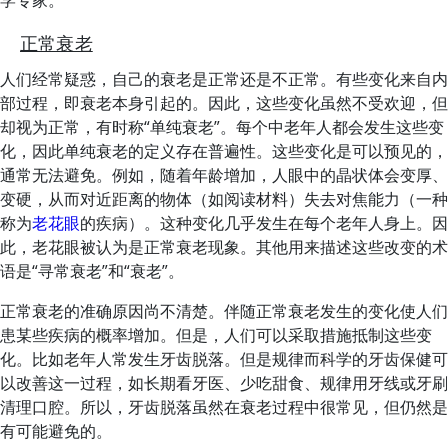
学专家。
正常衰老
人们经常疑惑，自己的衰老是正常还是不正常。有些变化来自内
部过程，即衰老本身引起的。因此，这些变化虽然不受欢迎，但
却视为正常，有时称“单纯衰老”。每个中老年人都会发生这些变
化，因此单纯衰老的定义存在普遍性。这些变化是可以预见的，
通常无法避免。例如，随着年龄增加，人眼中的晶状体会变厚、
变硬，从而对近距离的物体（如阅读材料）失去对焦能力（一种
称为
老花眼
的疾病）。这种变化几乎发生在每个老年人身上。因
此，老花眼被认为是正常衰老现象。其他用来描述这些改变的术
语是“寻常衰老”和“衰老”。
正常衰老的准确原因尚不清楚。伴随正常衰老发生的变化使人们
患某些疾病的概率增加。但是，人们可以采取措施抵制这些变
化。比如老年人常发生牙齿脱落。但是规律而科学的牙齿保健可
以改善这一过程，如长期看牙医、少吃甜食、规律用牙线或牙刷
清理口腔。所以，牙齿脱落虽然在衰老过程中很常见，但仍然是
有可能避免的。