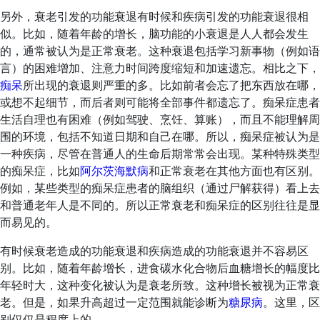
另外，衰老引发的功能衰退有时候和疾病引发的功能衰退很相
似。比如，随着年龄的增长，脑功能的小衰退是人人都会发生
的，通常被认为是正常衰老。这种衰退包括学习新事物（例如语
言）的困难增加、注意力时间跨度缩短和加速遗忘。相比之下，
痴呆
所出现的衰退则严重的多。比如前者会忘了把东西放在哪，
或想不起细节，而后者则可能将全部事件都遗忘了。痴呆症患者
生活自理也有困难（例如驾驶、烹饪、算账），而且不能理解周
围的环境，包括不知道日期和自己在哪。所以，痴呆症被认为是
一种疾病，尽管在普通人的生命后期常常会出现。某种特殊类型
的痴呆症，比如
阿尔茨海默病
和正常衰老在其他方面也有区别。
例如，某些类型的痴呆症患者的脑组织（通过尸解获得）看上去
和普通老年人是不同的。所以正常衰老和痴呆症的区别往往是显
而易见的。
有时候衰老造成的功能衰退和疾病造成的功能衰退并不容易区
别。比如，随着年龄增长，进食碳水化合物后血糖增长的幅度比
年轻时大，这种变化被认为是衰老所致。这种增长被视为正常衰
老。但是，如果升高超过一定范围就能诊断为
糖尿病
。这里，区
别仅仅是程度上的。