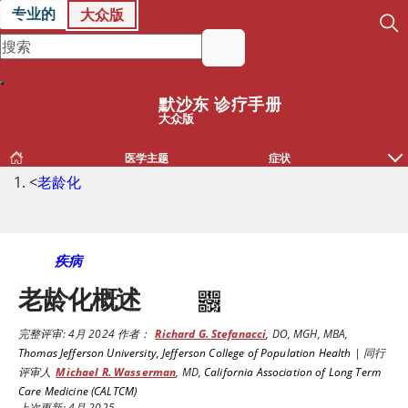
专业的
大众版
默沙东 诊疗手册
大众版
医学主题
症状
<
老龄化
疾病
老龄化概述
完整评审:
4月 2024
作者：
Richard G. Stefanacci
,
DO, MGH, MBA
,
Thomas Jefferson University, Jefferson College of Population Health
|
同行
评审人
Michael R. Wasserman
,
MD
,
California Association of Long Term
Care Medicine (CALTCM)
上次更新: 4月 2025