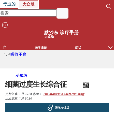
专业的
大众版
默沙东 诊疗手册
大众版
医学主题
症状
<
吸收不良
小知识
细菌过度生长综合征
完整评审:
1月 2026
作者：
The Manual's Editorial Staff
上次更新: 1月 2026
浏览专业版