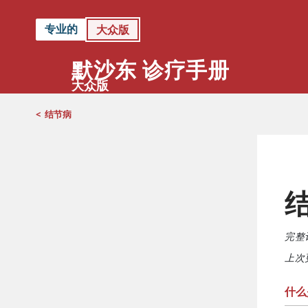
专业的
大众版
默沙东 诊疗手册
大众版
<
结节病
完整
上次更
什么