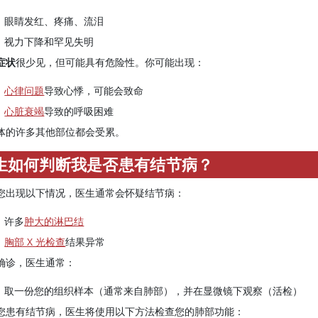
眼睛发红、疼痛、流泪
视力下降和罕见失明
症状
很少见，但可能具有危险性。你可能出现：
心律问题
导致心悸，可能会致命
心脏衰竭
导致的呼吸困难
体的许多其他部位都会受累。
生如何判断我是否患有结节病？
您出现以下情况，医生通常会怀疑结节病：
许多
肿大的淋巴结
胸部 X 光检查
结果异常
确诊，医生通常：
取一份您的组织样本（通常来自肺部），并在显微镜下观察（活检）
您患有结节病，医生将使用以下方法检查您的肺部功能：