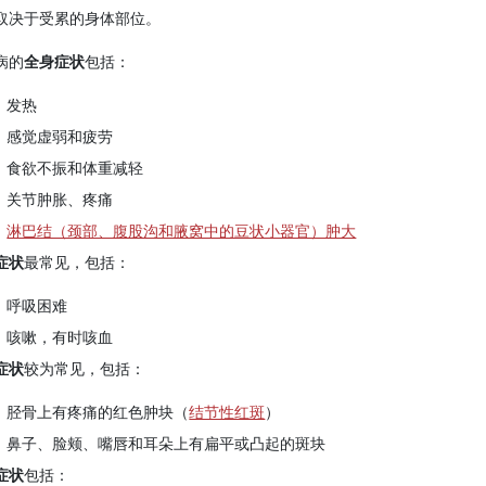
取决于受累的身体部位。
病的
全身症状
包括：
发热
感觉虚弱和疲劳
食欲不振和体重减轻
关节肿胀、疼痛
淋巴结（颈部、腹股沟和腋窝中的豆状小器官）肿大
症状
最常见，包括：
呼吸困难
咳嗽，有时咳血
症状
较为常见，包括：
胫骨上有疼痛的红色肿块（
结节性红斑
）
鼻子、脸颊、嘴唇和耳朵上有扁平或凸起的斑块
症状
包括：