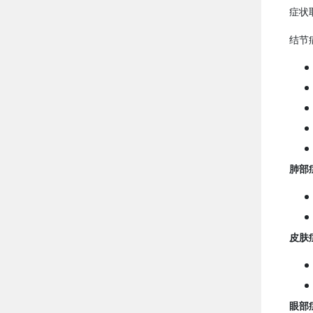
症状
结节
肺部
皮肤
眼部