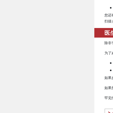
您还
扫描
医
除非
为了
如果
如果
罕见