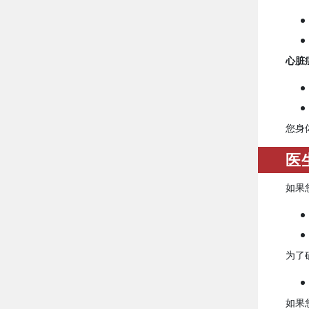
心脏
您身
医
如果
为了
如果