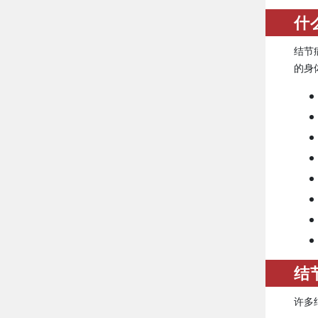
什
结节
的身
结
许多