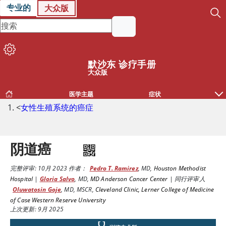
专业的
大众版
默沙东 诊疗手册
大众版
医学主题
症状
<
女性生殖系统的癌症
阴道癌
完整评审:
10月 2023
作者：
Pedro T. Ramirez
,
MD
,
Houston Methodist
Hospital
|
Gloria Salvo
,
MD
,
MD Anderson Cancer Center
|
同行评审人
Oluwatosin Goje
,
MD, MSCR
,
Cleveland Clinic, Lerner College of Medicine
of Case Western Reserve University
上次更新: 9月 2025