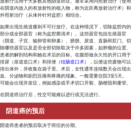
放射疗法用于大多数其他阴道癌症。通常采用内照射治疗（使用
在阴道内放入的有放射性的植入物，称为近距离放射治疗术）和
外照射治疗（从体外针对盆腔）相结合。
如果出现生殖道瘘则不可行放疗。在这种情况下，切除盆腔内的
部分或全部器官（称为盆腔廓清术）。这些器官包括生殖器官
（阴道、子宫、输卵管和卵巢）、膀胱、尿道、直肠和肛门。切
除哪些器官以及是否全部切除取决于许多因素，如肿瘤的位置、
患者的解剖结构和她在术后的目标。在腹部做永久性的开口用于
排尿（尿道造口术）和排便（
结肠造口术
），以便这些废物可以
排出体外，并收集在袋子里。术后，女性通常连续数天会出现出
血、分泌物和剧烈压痛和疼痛的现象。一般需要住院3至5天。
可能会出现并发症，例如感染或手术切口开裂、肠梗阻和瘘管。
在阴道癌治疗后，性交可能难以进行或无法进行。
阴道癌的预后
阴道癌患者的预后取决于癌症的分期。