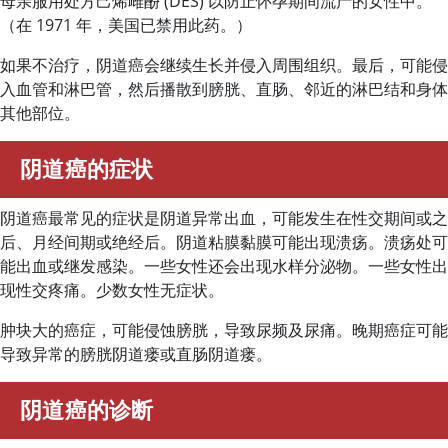
母亲服用处方己烯雌酚 (DES) 以防止怀孕期间流产的女性中。
（在 1971 年，美国已禁用此药。）
如果不治疗，阴道癌会继续生长并侵入周围组织。最后，可能侵
入血管和淋巴管，然后播散到膀胱、直肠、邻近的淋巴结和身体
其他部位。
阴道癌的症状
阴道癌最常见的症状是阴道异常出血，可能发生在性交期间或之
后、月经间期或绝经后。阴道粘膜黏膜可能出现溃疡。溃疡处可
能出血或继发感染。一些女性还会出现水样分泌物。一些女性出
现性交疼痛。少数女性无症状。
肿块大的癌症，可能侵蚀膀胱，导致尿频及尿痛。晚期癌症可能
导致异常的膀胱阴道瘘或直肠阴道瘘。
阴道癌的诊断