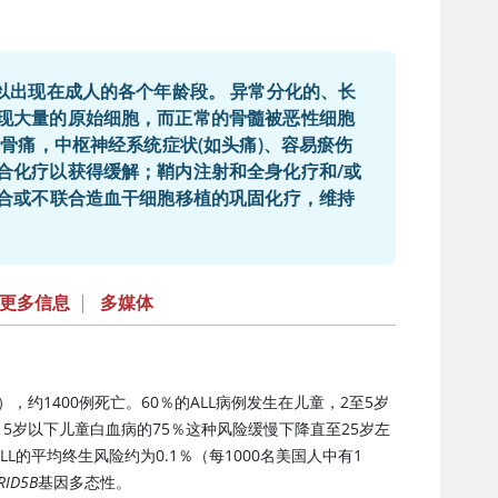
以出现在成人的各个年龄段。 异常分化的、长
现大量的原始细胞，而正常的骨髓被恶性细胞
合化疗以获得缓解；鞘内注射和全身化疗和/或
联合或不联合造血干细胞移植的巩固化疗，维持
更多信息
|
多媒体
），约1400例死亡。60％的ALL病例发生在儿童，2至5岁
15岁以下儿童白血病的75％这种风险缓慢下降直至25岁左
L的平均终生风险约为0.1％（每1000名美国人中有1
RID5B
基因多态性。