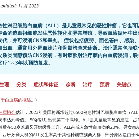
 updated: 11月 2023
急性淋巴细胞白血病（ALL）是儿童最常见的恶性肿瘤，它也可
寿命的造血祖细胞发生恶性转化和异常增殖，导致血液循环中出
，并可浸润CNS和睾丸。 症状包括疲劳、面色苍白、感染、骨痛，中枢神经系统症状(如头痛)、容易瘀伤
和出血。通常用外周血涂片和骨髓检查来诊断。治疗通常包括联
皮质类固醇预防CNS浸润，有时脑照射治疗脑内白血病浸润，
化疗1～3年以预防复发。
生理
|
分类
|
症状和体征
|
诊断
|
治疗
|
预后
|
关键点
|
见
于白血病的概述
。)
肿瘤协会
估计，2023年美国将新增超过6500例急性淋巴细胞白血病（ALL
病率达到峰值。 50岁以后出现第二个高峰。ALL是儿童最常见的癌症，占
然后在50岁以后又开始缓慢上升。ALL占成人急性白血病的20%。男女患AL
。西班牙裔人群的ALL发生率高于其他种族或族裔人群，部分原因是由于
A