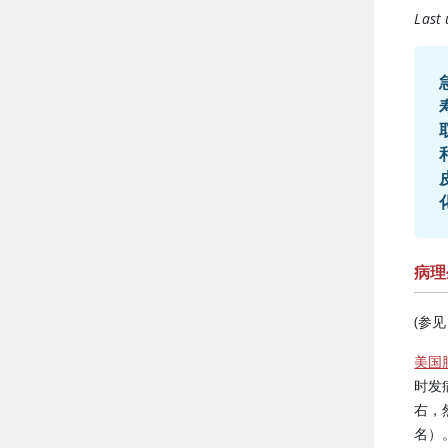
Last
取代
病理
(参
美国
时发
右，
名）