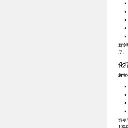
新诊
疗。
化
急性
诱导
100,