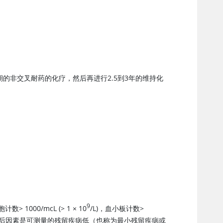
期的非交叉耐药的化疗，然后再进行2.5到3年的维持化
9
00/mcL (> 1 × 10
/L)，血小板计数>
的预后因素是可测量的残留疾病低（也称为最小残留疾病或