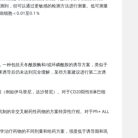
检测到，但可以通过更敏感的检测方法进行测量。低可测量
胞＜0.01至0.1％
，一种包括天冬酰胺酶和/或环磷酰胺的诱导方案，类似于
果诱导后仍未达到完全缓解，某些方案建议进行第二次诱
剂（例如伊马替尼，达沙替尼）。对于CD20阳性B淋巴细
的非交叉耐药性药物的方案特异性疗程。对于Ph+ ALL
化学治疗药物的不同剂量和给药方案，强度低于诱导期和巩