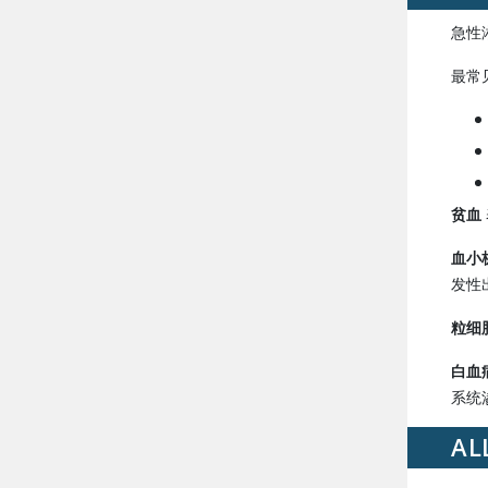
急性
最常
贫血
血小
发性
粒细
白血
系统
A