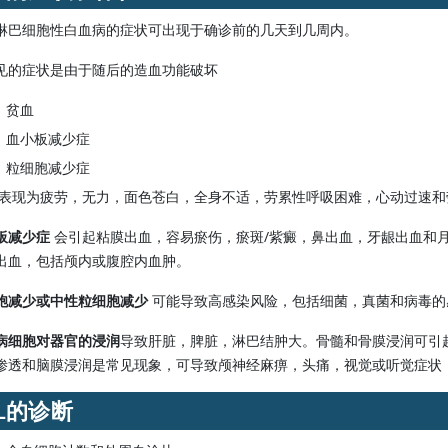
淋巴细胞性白血病的症状可出现于确诊前的几天到几周内。
见的症状是由于随后的造血功能破坏
贫血
血小板减少症
粒细胞减少症
表现为疲劳，无力，面色苍白，全身不适，劳累性呼吸困难，心动过速和
板减少症
会引起粘膜出血，容易瘀伤，瘀斑/紫癜，鼻出血，牙龈出血和
出血，包括颅内或腹腔内血肿。
胞减少或中性粒细胞减少
可能导致高感染风险，包括细菌，真菌和病毒的
病细胞对器官的浸润
导致肝脏，脾脏，淋巴结肿大。骨髓和骨膜浸润可引起
渗透和脑膜浸润是常见现象，可导致颅神经麻痹，头痛，视觉或听觉症状
LL的诊断