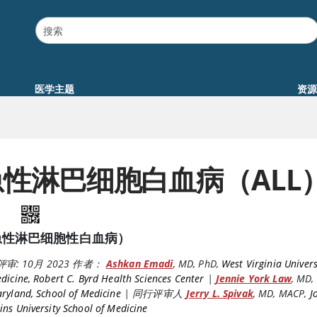
医学主题
资源
急性淋巴细胞白血病（ALL
急性淋巴细胞性白血病）
评审:
10月 2023
作者：
Ashkan Emadi
,
MD, PhD
,
West Virginia Univers
dicine, Robert C. Byrd Health Sciences Center
|
Jennie York Law
,
MD
,
ryland, School of Medicine
|
同行评审人
Jerry L. Spivak
,
MD, MACP
,
J
ns University School of Medicine