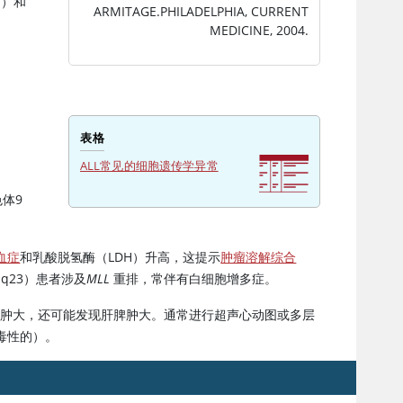
1）和
ARMITAGE.PHILADELPHIA, CURRENT
MEDICINE, 2004.
表格
ALL常见的细胞遗传学异常
体9
血症
和乳酸脱氢酶（LDH）升高，这提示
肿瘤溶解综合
11q23）患者涉及
MLL
重排，常伴有白细胞增多症。
巴结肿大，还可能发现肝脾肿大。通常进行超声心动图或多层
毒性的）。