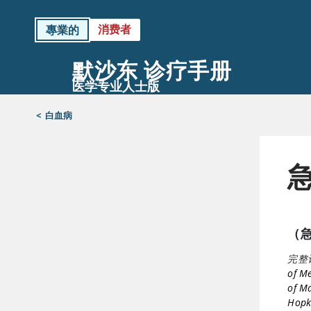
消费者
專業的
默沙东 诊疗手册
医学专业人士版
<
白血病
（
完整
of Me
of Ma
Hopki