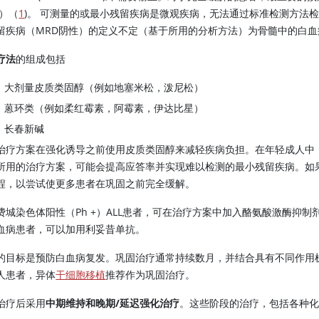
D）（
1
)。 可测量的或最小残留疾病是微观疾病，无法通过标准检测方法
留疾病（MRD阴性）的定义不定（基于所用的分析方法）为骨髓中的白血病细
疗法
的组成包括
大剂量皮质类固醇（例如地塞米松，泼尼松）
蒽环类（例如柔红霉素，阿霉素，伊达比星）
长春新碱
治疗方案在强化诱导之前使用皮质类固醇来减轻疾病负担。在年轻成人中
所用的治疗方案，可能会提高应答率并实现难以检测的最小残留疾病。如
程，以尝试使更多患者在巩固之前完全缓解。
费城染色体阳性（Ph +）ALL患者，可在治疗方案中加入酪氨酸激酶抑制
血病患者，可以加用利妥昔单抗。
的目标是预防白血病复发。巩固治疗通常持续数月，并结合具有不同作用机制
人患者，异体
干细胞移植
推荐作为巩固治疗。
治疗后采用
中期维持和晚期/延迟强化治疗
。这些阶段的治疗，包括各种