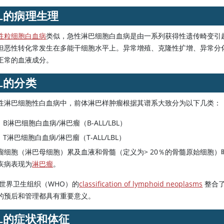
LL的病理生理
性粒细胞白血病
类似，急性淋巴细胞白血病是由一系列获得性遗传畸变引
但恶性转化常发生在多能干细胞水平上。异常增殖、克隆性扩增、异常分
正常的血液成分。
LL的分类
性淋巴细胞性白血病中，前体淋巴样肿瘤根据其谱系大致分为以下几类：
B淋巴细胞白血病/淋巴瘤（B-ALL/LBL）
T淋巴细胞白血病/淋巴瘤（T-ALL/LBL）
瘤细胞（淋巴母细胞）累及血液和骨髓（定义为> 20％的骨髓原始细胞
疾病表现为
淋巴瘤
。
16世界卫生组织（WHO）的
classification of lymphoid neoplasms
整合了
的预后和管理都具有重要意义。
LL的症状和体征