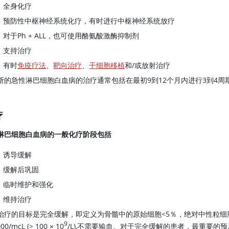
全身化疗
预防性中枢神经系统化疗，有时进行中枢神经系统放疗
对于Ph + ALL，也可使用酪氨酸激酶抑制剂
支持治疗
有时
免疫疗法
、
靶向治疗
、
干细胞移植
和/或放射治疗
断的急性淋巴细胞白血病的治疗通常包括在最初9到12个月内进行3到4周
疗
淋巴细胞白血病的一般化疗阶段包括
诱导缓解
缓解后巩固
临时维护和强化
维持治疗
治疗的目标是完全缓解，即定义为骨髓中的原始细胞<5％，绝对中性粒细胞计数> 10
9
000/mcL (> 100 × 10
/L),不需要输血。对于完全缓解的患者，最重要