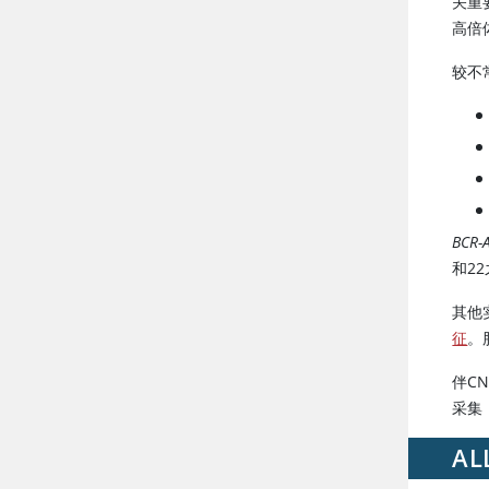
关重
高倍
较不
BCR-
和22
其他
征
。
伴C
采集
A