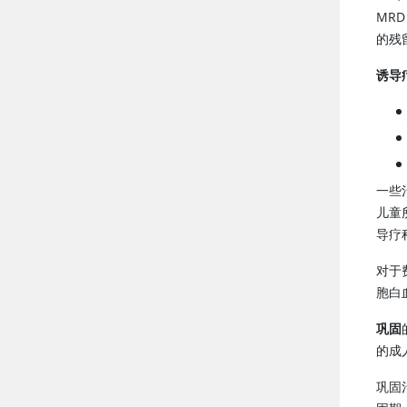
MR
的残
诱导
一些
儿童
导疗
对于
胞白
巩固
的成
巩固