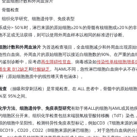
全血细胞计数和外周血涂片
骨髓检查
组织化学研究、细胞遗传学、免疫表型
系成分> 50％时，淋巴来源的原始细胞≥20％的骨髓有核细胞或≥20％
胞不足或无法获得，则可以使用外周血样本以相同的标准进行诊断。
细胞计数和外周血涂片
为首选检查项目，全血细胞减少和外周血出现原始
急性白血病。外周血片的原始细胞可以接近白细胞数的90%。在严重的血
的鉴别诊断中，应考虑
再生障碍性贫血
、病毒感染如
传染性单核细胞增多
维生素 B12缺乏
和
叶酸缺乏
。与AML不同，急性淋巴细胞白血病中从不存
er杆（原始细胞胞质中的线性嗜天青包涵体）。
检查
（抽吸和穿刺活检）是常规检查。在 ALL 患者中，骨髓中的原始细
%至 95%之间。
化学方法、细胞遗传学、免疫表型研究
有助于将ALL的细胞与AML或其他
的细胞区分开来。组织化学检查包括末端脱氧核苷酸转移酶（TdT）染色
源的细胞中呈阳性。检测特异性免疫表型标记，例如CD3（T细胞来源的
和CD19，CD20，CD22（B细胞来源的淋巴细胞），对于急性白血病的分