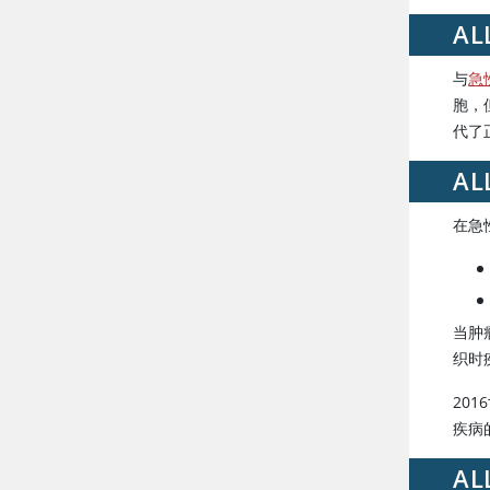
A
与
急
胞，
代了
A
在急
当肿
织时
20
疾病
A