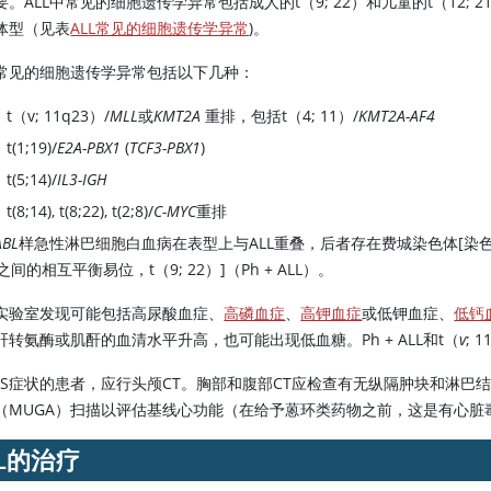
要。ALL中常见的细胞遗传学异常包括成人的t（9; 22）和儿童的t（12; 2
体型（见表
ALL常见的细胞遗传学异常
)。
常见的细胞遗传学异常包括以下几种：
t（v; 11q23）/
MLL
或
KMT2A
重排，包括t（4; 11）/
KMT2A-AF4
t(1;19)/
E2A-PBX1
(
TCF3-PBX1
)
t(5;14)/
IL3-IGH
t(8;14), t(8;22), t(2;8)/
C-MYC
重排
ABL
样急性淋巴细胞白血病在表型上与ALL重叠，后者存在费城染色体[染色
之间的相互平衡易位，t（9; 22）]（Ph + ALL）。
实验室发现可能包括高尿酸血症、
高磷血症
、
高钾血症
或低钾血症、
低钙
肝转氨酶或肌酐的血清水平升高，也可能出现低血糖。Ph + ALL和t（
v
; 
NS症状的患者，应行头颅CT。胸部和腹部CT应检查有无纵隔肿块和淋
（MUGA）扫描以评估基线心功能（在给予蒽环类药物之前，这是有心脏
LL的治疗