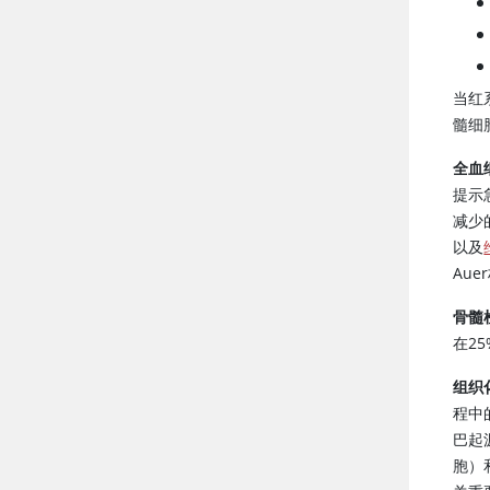
当红
髓细
全血
提示
减少
以及
Au
骨髓
在25
组织
程中
巴起
胞）