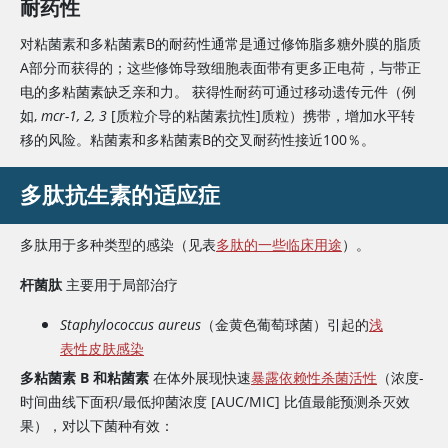
耐药性
对粘菌素和
多粘菌素B
的耐药性通常是通过修饰脂多糖外膜的脂质
A部分而获得的；这些修饰导致细胞表面带有更多正电荷，与带正
电的多粘菌素缺乏亲和力。 获得性耐药可通过移动遗传元件（例
如,
mcr-1, 2, 3
[质粒介导的粘菌素抗性]质粒）携带，增加水平转
移的风险。粘菌素和
多粘菌素B
的交叉耐药性接近100％。
多肽抗生素的适应症
多肽用于多种类型的感染（见表
多肽的一些临床用途
）。
杆菌肽
主要用于局部治疗
Staphylococcus aureus
（金黄色葡萄球菌）引起的
浅
表性皮肤感染
多粘菌素 B 和粘菌素
在体外展现快速
暴露依赖性杀菌活性
（浓度-
时间曲线下面积/最低抑菌浓度 [AUC/MIC] 比值最能预测杀灭效
果），对以下菌种有效：