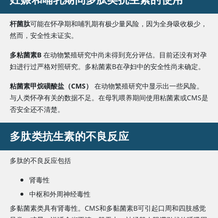
须应用
非耳毒
杆菌肽
可能在怀孕期和哺乳期有极少量风险，因为全身吸收极少，
性局部
然而，安全性未证实。
制剂
（不含
多粘菌素B
在动物繁殖研究中尚未得到充分评估。目前还没有对孕
氨基糖
妇进行过严格对照研究。
多粘菌素B
在孕妇中的安全性尚未确定。
苷类或
酒精）
粘菌素甲烷磺酸盐（CMS）
在动物繁殖研究中显示出一些风险。
与人类怀孕有关的数据不足。在母乳喂养期间使用粘菌素或CMS是
杆菌肽
否安全还不清楚。
效果不
如其他
多肽类抗生素的不良反应
清除鼻腔携带的
治疗方
Staphylococcus
法好。
局部
aureus
多肽的不良反应包括
可能导
脓疱病
肾毒性
致接触
中枢和外周神经毒性
性皮炎
多黏菌素类具有肾毒性。CMS和多黏菌素B可引起口周和四肢感觉
粘菌素