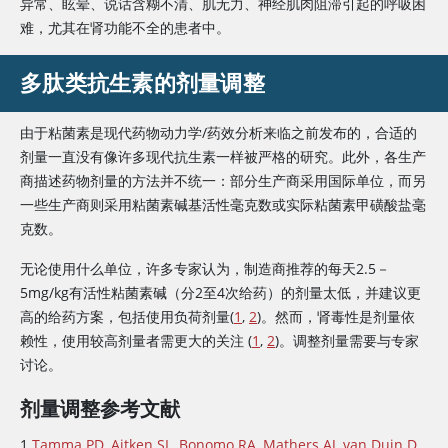
异常、眩晕、说话含糊不清、肌无力、神经肌肉阻滞引起的呼吸困
与硫酸
难，尤其在肾功能不全的患者中。
多黏菌
素相
多肽类抗生素的剂量调整
囊性纤维化
比，不
雾化吸入粘菌素甲烷磺酸
良反应
偶尔用来治疗多
由于粘菌素是现代药物动力学/药效分析来临之前发布的，合适的
盐（粘菌素甲磺酸钠
（胸部
重耐药革兰阴性
剂量一直没有像许多现代抗生素一样被严格的研究。此外，各生产
[CMS]）
压迫
杆菌导致的
医院
商描述药物剂量的方法并不统一：部分生产商采用国际单位，而另
感，咽
获得性肺炎
一些生产商则采用粘菌素碱基活性毫克数或实际粘菌素甲磺酸盐毫
喉部刺
克数。
激、咳
嗽）少
无论使用什么单位，许多专家认为，制造商推荐的每天2.5－
5mg/kg有活性粘菌素碱（分2至4次给药）的剂量太低，并建议更
囊性纤
高的给药方案，包括使用负荷剂量(
1
,
2
)。然而，肾毒性是剂量依
维化患
赖性，使用较高剂量者需更大的关注 (
1
,
2
)。调整剂量需要与专家
者，或
讨论。
医院获
得性
剂量调整参考文献
（呼吸
和雾化吸入粘菌
机相关
1.
Tamma PD, Aitken SL, Bonomo RA, Mathers AJ, van Duin D,