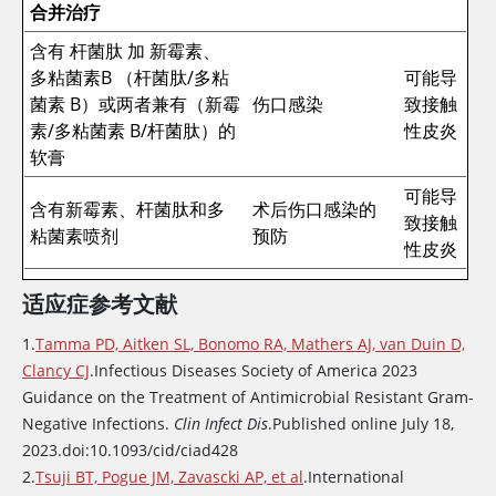
合并治疗
多肽类药物的一些临床应用
含有
杆菌肽
加
新霉素
、
多粘菌素B
（杆菌肽/多粘
可能导
菌素 B）或两者兼有（新霉
伤口感染
致接触
素/多粘菌素 B/杆菌肽）的
性皮炎
软膏
可能导
含有新霉素、杆菌肽和多
术后伤口感染的
致接触
粘菌素喷剂
预防
性皮炎
早期临
适应症参考文献
床缓解
多粘菌素B
眼膏和溶液，可
率明显
1.
Tamma PD, Aitken SL, Bonomo RA, Mathers AJ, van Duin D,
与其他抗菌药物（如杆菌
升高
Clancy CJ
.Infectious Diseases Society of America 2023
肽/多黏菌素B、新霉素/多
（虽然
Guidance on the Treatment of Antimicrobial Resistant Gram-
黏菌素B、多黏菌素B/甲氧
眼科使用
急性细
Negative Infections.
Clin Infect Dis
.Published online July 18,
苄啶）和皮质类固醇（如
菌性结
2023.doi:10.1093/cid/ciad428
新霉素/多黏菌素B/氢化可
膜炎通
2.
Tsuji BT, Pogue JM, Zavascki AP, et al
.International
的松）联合使用。