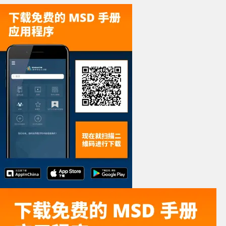
多重耐药革兰阴
性杆菌引起的严
胃肠外的
重感染（如
P.
—
aeruginosa
或
Acinetobacter
属）