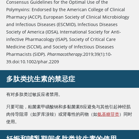
常自限
Consensus Guidelines for the Optimal Use of the
性）
Polymyxins: Endorsed by the American College of Clinical
Pharmacy (ACCP), European Society of Clinical Microbiology
临床有
and Infectious Diseases (ESCMID), Infectious Diseases
效，但
Society of America (IDSA), International Society for Anti-
疗效可
infective Pharmacology (ISAP), Society of Critical Care
能并不
Medicine (SCCM), and Society of Infectious Diseases
优于含
Pharmacists (SIDP).
Pharmacotherapy
.2019;39(1):10-
氢化可
39.doi:10.1002/phar.2209
的松的
2% 醋
多肽类抗生素的禁忌症
酸溶
液。
有对多肽类过敏反应者禁用。
含新霉素/多粘菌素 B/氢化
鼓膜造
外耳炎
（通常由
可的松或含粘菌素、新霉
孔术管
Pseudomonas
只要可能，粘菌素甲磺酸钠和多黏菌素B应避免与其他引起神经肌
素和氢化可的松的耳用悬
或已知
aeruginosa
引起）
肉传导阻滞（如罗库溴铵）或肾毒性的药物（如
氨基糖苷类
）同时
浮液
鼓膜穿
使用。
孔患
者，必
妊娠和哺乳期间多肽类抗生素的使用