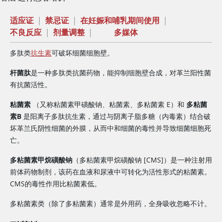
适应证
|
禁忌证
|
在妊娠和哺乳期间使用
|
不良反应
|
剂量调整
|
多媒体
多肽类
抗生素
可破坏细菌细胞壁。
杆菌肽
是一种多肽类抗菌药物，能抑制细胞壁合成，对革兰阳性菌
有抗菌活性。
粘菌素
（又称粘菌素甲磺酸钠、粘菌素、多粘菌素 E）和
多粘菌
素B
是阳离子多肽抗生素，通过与阴离子脂多糖（内毒素）结合破
坏革兰氏阴性细菌的外膜，从而中和细菌的毒性并导致细菌细胞死
亡。
多粘菌素甲烷磺酸钠
（多粘菌素甲烷磺酸钠 [CMS]）是一种注射用
前体药物制剂，该药在血液和尿液中可转化为活性形式的粘菌素。
CMS的毒性作用比粘菌素低。
多粘菌素类（除了多粘菌素）通常是外用药，全身吸收忽略不计。