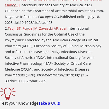
雾化吸入硫酸粘菌素
素甲烷磺酸盐相
或不相
Clancy CJ
.Infectious Diseases Society of America 2023
似
关）多
Guidance on the Treatment of Antimicrobial Resistant Gram-
重耐药
Negative Infections.
Clin Infect Dis
.Published online July 18,
革兰阴
2023.doi:10.1093/cid/ciad428
性杆菌
2.
Tsuji BT, Pogue JM, Zavascki AP, et al
.International
性肺炎
Consensus Guidelines for the Optimal Use of the
有效
Polymyxins: Endorsed by the American College of Clinical
Pharmacy (ACCP), European Society of Clinical Microbiology
肾功能
多重耐药革兰阴
and Infectious Diseases (ESCMID), Infectious Diseases
不全患
性杆菌引起的严
Society of America (IDSA), International Society for Anti-
者剂量
重感染（如
P.
infective Pharmacology (ISAP), Society of Critical Care
胃肠外CMS
减少。
aeruginosa
或
Medicine (SCCM), and Society of Infectious Diseases
非一线
Acinetobacter
属）
Pharmacists (SIDP).
Pharmacotherapy
.2019;39(1):10-
治疗
39.doi:10.1002/phar.2209
多粘菌素B
泌尿生殖系统灌
溶液
—
洗
Test your Knowledge
Take a Quiz!