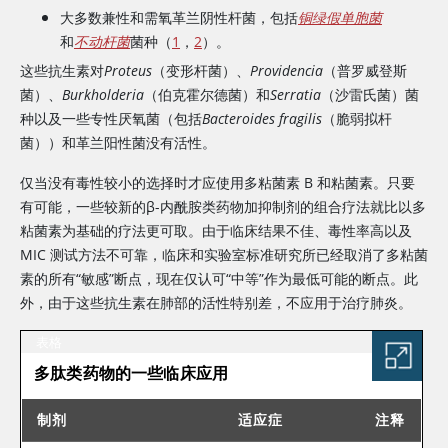
大多数兼性和需氧革兰阴性杆菌，包括
铜绿假单胞菌
和
不动杆菌
菌种（
1
，
2
）。
这些抗生素对
Proteus
（变形杆菌）、
Providencia
（普罗威登斯
菌）、
Burkholderia
（伯克霍尔德菌）和
Serratia
（沙雷氏菌）菌
种以及一些专性厌氧菌（包括
Bacteroides fragilis
（脆弱拟杆
菌））和革兰阳性菌没有活性。
仅当没有毒性较小的选择时才应使用多粘菌素 B 和粘菌素。只要
有可能，一些较新的β-内酰胺类药物加抑制剂的组合疗法就比以多
粘菌素为基础的疗法更可取。由于临床结果不佳、毒性率高以及
MIC 测试方法不可靠，临床和实验室标准研究所已经取消了多粘菌
素的所有“敏感”断点，现在仅认可“中等”作为最低可能的断点。此
外，由于这些抗生素在肺部的活性特别差，不应用于治疗肺炎。
表格
多肽类药物的一些临床应用
制剂
适应症
注释