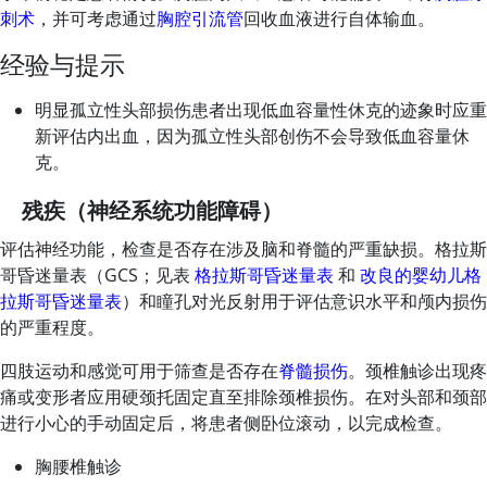
刺术
，并可考虑通过
胸腔引流管
回收血液进行自体输血。
经验与提示
明显孤立性头部损伤患者出现低血容量性休克的迹象时应重
新评估内出血，因为孤立性头部创伤不会导致低血容量休
克。
残疾（神经系统功能障碍）
评估神经功能，检查是否存在涉及脑和脊髓的严重缺损。格拉斯
哥昏迷量表（GCS；见表
格拉斯哥昏迷量表
和
改良的婴幼儿格
拉斯哥昏迷量表
）和瞳孔对光反射用于评估意识水平和颅内损伤
的严重程度。
四肢运动和感觉可用于筛查是否存在
脊髓损伤
。颈椎触诊出现疼
痛或变形者应用硬颈托固定直至排除颈椎损伤。在对头部和颈部
进行小心的手动固定后，将患者侧卧位滚动，以完成检查。
胸腰椎触诊