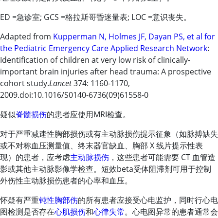
ED =急诊室; GCS =格拉斯哥昏迷量表; LOC =意识丧失。
Adapted from
Kupperman N, Holmes JF, Dayan PS, et al for
the Pediatric Emergency Care Applied Research Network
:
Identification of children at very low risk of clinically-
important brain injuries after head trauma: A prospective
cohort study.
Lancet
374: 1160-1170,
2009.doi:10.1016/S0140-6736(09)61558-0
疑似
脊髓损伤
的患者应使用MRI检查。
对于严重减速性胸部损伤或有主动脉损伤提示征象（如脉搏缺失
或不对称血压测量值、终末器官缺血、胸部 X 线片提示性表
现）的患者，应考虑
主动脉损伤
，这些患者可能需要 CT 血管造
影或其他主动脉影像学检查。短效beta受体阻滞剂可用于控制
外伤性主动脉损伤患者的心率和血压。
怀疑有严重
钝性胸部伤
的所有患者应接受心电监护，同时行心电
图检测是否存在
心肌损伤
和
心律失常
。心电图异常的患者通常会