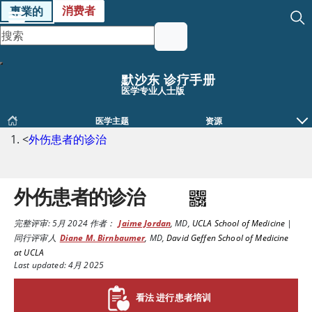
消费者
專業的
默沙东 诊疗手册
医学专业人士版
医学主题
资源
<
外伤患者的诊治
外伤患者的诊治
完整评审:
5月 2024
作者：
Jaime Jordan
,
MD
,
UCLA School of Medicine
|
同行评审人
Diane M. Birnbaumer
,
MD
,
David Geffen School of Medicine
at UCLA
Last updated: 4月 2025
看法 进行患者培训