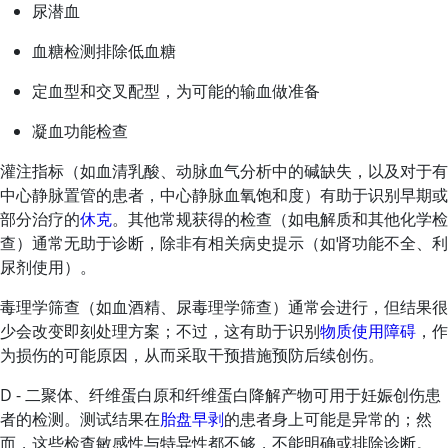
尿潜血
血糖检测排除低血糖
定血型和交叉配型，为可能的输血做准备
凝血功能检查
灌注指标（如血清乳酸、动脉血气分析中的碱缺失，以及对于有
中心静脉置管的患者，中心静脉血氧饱和度）有助于识别早期或
部分治疗的
休克
。其他常规获得的检查（如电解质和其他化学检
查）通常无助于诊断，除非有相关病史提示（如肾功能不全、利
尿剂使用）。
毒理学筛查（如血酒精、尿毒理学筛查）通常会进行，但结果很
少会改变即刻处理方案；不过，这有助于识别
物质使用障碍
，作
为损伤的可能原因，从而采取干预措施预防后续创伤。
D - 二聚体、纤维蛋白原和纤维蛋白降解产物可用于妊娠创伤患
者的检测。测试结果在
胎盘早剥
的患者身上可能是异常的；然
而，这些检查敏感性与特异性都不够，不能明确或排除诊断。