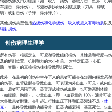
钝器伤涉及用力碰撞（如，殴打、踢伤、器械打击、坠落、机动
车撞击、爆炸伤）。 锐器伤则为物体划破皮肤（刀具、碎玻
璃）或射击伤（子弹、爆炸弹片）。
其他损伤类型包括
热烧伤和化学烧伤
、
吸入或摄入有毒物质
以及
辐射损伤
。
创伤病理生理学
所有伤害，根据定义，可
直接
导致组织损伤，其性质和程度与伤
及的解剖位置、机制和力的大小有关。 对特定脏器（心脏，
脑，脊髓）的直接损伤往往导致即刻死亡。
此外，在最初的创伤中幸存下来的患者可能会在短期内继发
间接
的伤害。血管破裂会导致出血，可表现为外出血（可见）或内出
血，后者可局限于某一器官形成挫伤或血肿，也可游离到体腔
（如腹腔、胸腔）。少量出血（即，
<
血容量的 10%）通常可被
大多数患者耐受。会引起进行性血压下降和脏器灌注不足（
休
克
），最终导致细胞功能异常，脏器功能衰竭，甚至死亡。失血