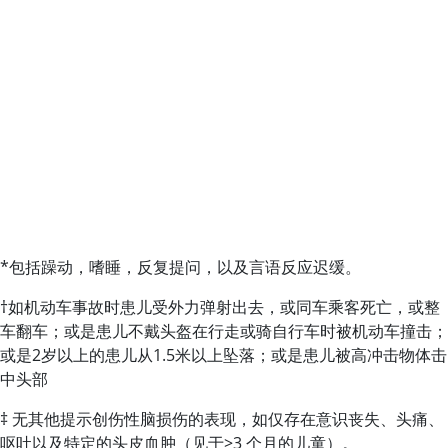
*包括躁动，嗜睡，反复提问，以及言语反应迟缓。
†如机动车事故时患儿受外力弹射出去，或同车乘客死亡，或整
车翻车；或是患儿不戴头盔在行走或骑自行车时被机动车撞击；
或是2岁以上的患儿从1.5米以上坠落；或是患儿被高冲击物体击
中头部
‡ 无其他提示创伤性脑损伤的表现，如仅存在意识丧失、头痛、
呕吐以及特定的头皮血肿（见于
>
3 个月的儿童）。