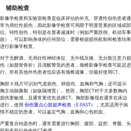
辅助检查
影像学检查和实验室检查是临床评估的补充。穿透性创伤患者通
常为局灶性损伤，因此影像学检查可局限于明显受累的区域或部
位。钝性创伤，特别是在显著减速时（例如严重跌倒、机动车事
故），可以影响身体的任何部位，需要根据损伤机制和检查结果
进行影像学检查。
对于无醉酒、无局灶性神经体征、无中线压痛、无分散注意力损
伤（如股骨骨折）且清醒警觉的患者，颈椎影像学检查可延迟进
行。所有其他外伤患者也应该有颈椎成像，但最好使用CT。
胸部 X 线片可识别气道损伤、肺损伤、血胸和气胸；还可提示
胸主动脉撕裂（如纵隔增宽）。然而，胸部CT对于大多数胸内
损伤更敏感，且通常更优先选择CT。胸部影像现在通常在床边
进行，使用
创伤重点心脏超声检查（E-FAST）
，尤其适用于病
情不稳定的患者。可以鉴定气胸，血胸和心包积血。
严重复合钝器伤时，通常需要进行胸部、腹部、盆腔、脊髓、头
部和多部位外伤的CT检查。