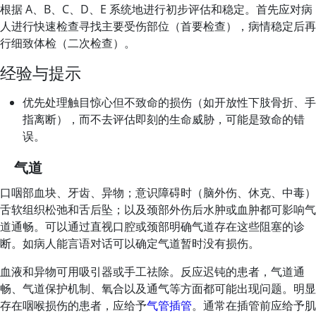
根据 A、B、C、D、E 系统地进行初步评估和稳定。首先应对病
人进行快速检查寻找主要受伤部位（首要检查），病情稳定后再
行细致体检（二次检查）。
经验与提示
优先处理触目惊心但不致命的损伤（如开放性下肢骨折、手
指离断），而不去评估即刻的生命威胁，可能是致命的错
误。
气道
口咽部血块、牙齿、异物；意识障碍时（脑外伤、休克、中毒）
舌软组织松弛和舌后坠；以及颈部外伤后水肿或血肿都可影响气
道通畅。可以通过直视口腔或颈部明确气道存在这些阻塞的诊
断。如病人能言语对话可以确定气道暂时没有损伤。
血液和异物可用吸引器或手工祛除。反应迟钝的患者，气道通
畅、气道保护机制、氧合以及通气等方面都可能出现问题。明显
存在咽喉损伤的患者，应给予
气管插管
。通常在插管前应给予肌