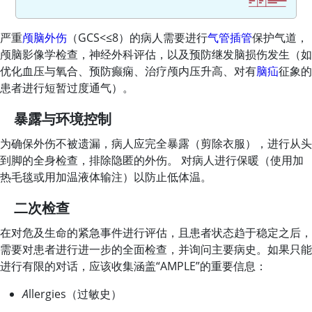
严重
颅脑外伤
（GCS
<
≤8）的病人需要进行
气管插管
保护气道，
颅脑影像学检查，神经外科评估，以及预防继发脑损伤发生（如
优化血压与氧合、预防癫痫、治疗颅内压升高、对有
脑疝
征象的
患者进行短暂过度通气）。
暴露与环境控制
为确保外伤不被遗漏，病人应完全暴露（剪除衣服），进行从头
到脚的全身检查，排除隐匿的外伤。 对病人进行保暖（使用加
热毛毯或用加温液体输注）以防止低体温。
二次检查
在对危及生命的紧急事件进行评估，且患者状态趋于稳定之后，
需要对患者进行进一步的全面检查，并询问主要病史。如果只能
进行有限的对话，应该收集涵盖“AMPLE”的重要信息：
A
llergies（过敏史）