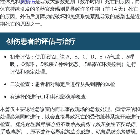
性休克和
脑损伤
是导致大多数短期（数小时内）死亡的原因，而
休克持续引发的多器官衰竭则是导致许多中期（前 14 天）死亡
的原因。外伤后屏障功能破坏和免疫系统紊乱导致的感染也是近
期死亡的原因之一。
创伤患者的评估与治疗
初步评估：使用记忆口诀 A、B、C、D、E（
A
气道，
B
呼
吸，
C
循环，
D
残疾 / 神经状态、
E
暴露/
E
环境控制）进行
评估和稳定处理。
二次检查：患者相对稳定后进行从头到脚的体检
有选择的进行CT和其他影像学检查
本篇仅主要论述急诊室内而非事故现场的急救处理。病情评估和
处理必须同时进行，以会直接导致死亡的受伤脏器系统开始进行
检查。
优先处理触目惊心但不致命的损伤（如开放性下肢骨折、
手指离断），而不去评估即刻的生命威胁，可能是致命的错误
。