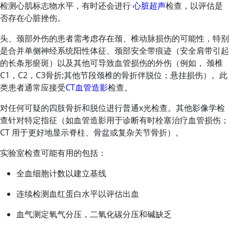
检测心肌标志物水平，有时还会进行
心脏超声
检查，以评估是
否存在心脏挫伤。
头、颈部外伤的患者需考虑存在颈、椎动脉损伤的可能性，特别
是合并单侧神经系统阳性体征、颈部安全带痕迹（安全肩带引起
的长条形瘀斑）以及其他可导致血管损伤的外伤（例如， 颈椎
C1，C2，C3骨折;其他节段颈椎的骨折伴脱位；悬挂损伤）。此
类患者通常应接受
CT血管造影
检查。
对任何可疑的四肢骨折和脱位进行普通x光检查。其他影像学检
查针对特定指征（如血管造影用于诊断有时栓塞治疗血管损伤；
CT 用于更好地显示脊柱、骨盆或复杂关节骨折）。
实验室检查可能有用的包括：
全血细胞计数以建立基线
连续检测血红蛋白水平以评估出血
血气测定氧气分压，二氧化碳分压和碱缺乏