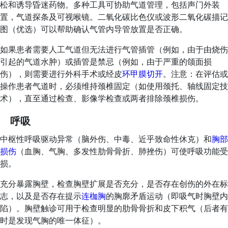
松和诱导昏迷药物。多种工具可协助气道管理，包括声门外装
置，气道探条及可视喉镜。二氧化碳比色仪或波形二氧化碳描记
图（优选）可以帮助确认气管内导管放置是否正确。
如果患者需要人工气道但无法进行气管插管（例如，由于由烧伤
引起的气道水肿）或插管是禁忌（例如，由于严重的颌面损
伤），则需要进行外科手术或经皮
环甲膜切开
。注意：在评估或
操作患者气道时，必须维持颈椎固定（如使用颈托、轴线固定技
术），直至通过检查、影像学检查或两者排除颈椎损伤。
呼吸
中枢性呼吸驱动异常（脑外伤、中毒、近乎致命性休克）和
胸部
损伤
（血胸、气胸、多发性肋骨骨折、肺挫伤）可使呼吸功能受
损。
充分暴露胸壁，检查胸壁扩展是否充分，是否存在创伤的外在标
志，以及是否存在提示
连枷胸
的胸廓矛盾运动（即吸气时胸壁内
陷）。胸壁触诊可用于检查明显的肋骨骨折和皮下积气（后者有
时是发现气胸的唯一体征）。