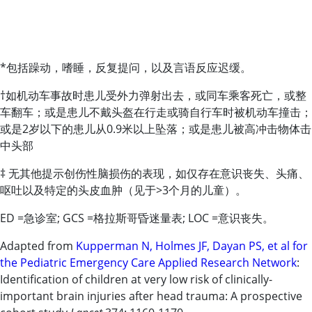
*包括躁动，嗜睡，反复提问，以及言语反应迟缓。
†如机动车事故时患儿受外力弹射出去，或同车乘客死亡，或整
车翻车；或是患儿不戴头盔在行走或骑自行车时被机动车撞击；
或是2岁以下的患儿从0.9米以上坠落；或是患儿被高冲击物体击
中头部
‡ 无其他提示创伤性脑损伤的表现，如仅存在意识丧失、头痛、
呕吐以及特定的头皮血肿（见于
>
3个月的儿童）。
ED =急诊室; GCS =格拉斯哥昏迷量表; LOC =意识丧失。
Adapted from
Kupperman N, Holmes JF, Dayan PS, et al for
the Pediatric Emergency Care Applied Research Network
:
Identification of children at very low risk of clinically-
important brain injuries after head trauma: A prospective