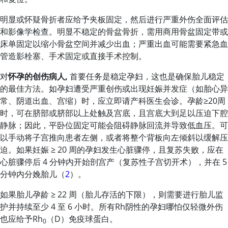
明显或怀疑骨折者应给予夹板固定，然后进行严重外伤全面评估
和影像学检查。明显不稳定的骨盆骨折，需用商用骨盆固定带或
床单固定以缩小骨盆空间并减少出血；严重出血可能需要紧急血
管造影栓塞、手术固定或直接手术控制。
对
怀孕的创伤病人,
首要任务是稳定孕妇，这也是确保胎儿稳定
的最佳方法。如孕妇遭受严重创伤或出现妊娠并发症（如胎心异
常、阴道出血、宫缩）时，应立即请产科医生会诊。孕龄≥20周
时，可在脐部或脐部以上处触及宫底，且宫底大到足以压迫下腔
静脉；因此，平卧位固定可能会阻碍静脉回流并导致低血压。可
以手动将子宫推向患者左侧，或者将整个背板向左倾斜以缓解压
迫。如果妊娠 ≥ 20 周的孕妇发生心脏骤停，且复苏失败，应在
心脏骤停后 4 分钟内开始剖宫产（复苏性子宫切开术），并在 5
分钟内分娩胎儿（
2
）。
如果胎儿孕龄 ≥ 22 周（胎儿存活的下限），则需要进行胎儿监
护并持续至少 4 至 6 小时。所有Rh阴性的孕妇哪怕仅轻微外伤
也应给予Rh
（D）免疫球蛋白。
0