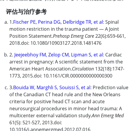
评估与治疗参考
1.
Fischer PE, Perina DG, Delbridge TR, et al
: Spinal
motion restriction in the trauma patient — A Joint
Position Statement.
Prehosp Emerg Care
22(6):659-661,
2018.doi: 10.1080/10903127.2018.1481476
2.
Jeejeebhoy FM, Zelop CM, Lipman S, et al
: Cardiac
arrest in pregnancy: A scientific statement from the
American Heart Association.
Circulation
132(18):1747-
1773, 2015.doi: 10.1161/CIR.0000000000000300
3.
Bouida W, Marghli S, Souissi S, et al
: Prediction value
of the Canadian CT head rule and the New Orleans
criteria for positive head CT scan and acute
neurosurgical procedures in minor head trauma: A
multicenter external validation study.
Ann Emerg Med
61(5): 521-527, 2013.doi:
10.1016/j.annemergmed.2012.07.016