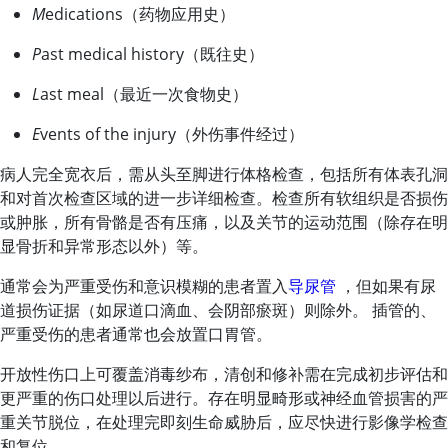
M
edications（药物应用史）
P
ast medical history（既往史）
L
ast meal（最近一次食物史）
E
vents of the injury（外伤事件经过）
病人完全宽衣后，需从头至脚进行体格检查，包括所有体表孔洞
和对首次检查区域的进一步详细检查。检查所有软组织是否损伤
或肿胀，所有骨骼是否有压痛，以及关节的运动范围（除存在明
显骨折和异常形态以外）等。
通常会为严重受伤和意识模糊的患者置入
导尿管
，但如果有尿
道损伤证据（如尿道口滴血、会阴部瘀斑）则除外。 插管的、
严重受伤的患者通常也会放置口胃管。
开放性伤口上可覆盖消毒纱布，清创和修补需在完成初步评估和
更严重的伤口处理以后进行。存在明显畸形或神经血管损害的严
重关节脱位，在处理完即刻生命威胁后，应尽快进行影像学检查
和复位。