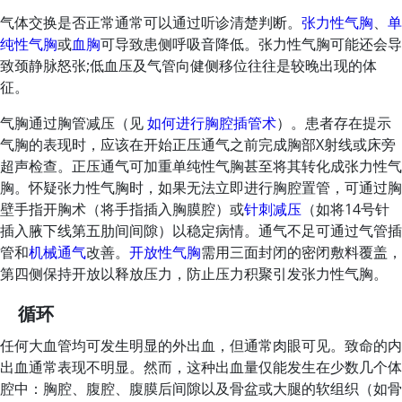
气体交换是否正常通常可以通过听诊清楚判断。
张力性气胸
、
单
纯性气胸
或
血胸
可导致患侧呼吸音降低。张力性气胸可能还会导
致颈静脉怒张;低血压及气管向健侧移位往往是较晚出现的体
征。
气胸通过胸管减压（见
如何进行胸腔插管术
）。患者存在提示
气胸的表现时，应该在开始正压通气之前完成胸部X射线或床旁
超声检查。正压通气可加重单纯性气胸甚至将其转化成张力性气
胸。怀疑张力性气胸时，如果无法立即进行胸腔置管，可通过胸
壁手指开胸术（将手指插入胸膜腔）或
针刺减压
（如将14号针
插入腋下线第五肋间间隙）以稳定病情。通气不足可通过气管插
管和
机械通气
改善。
开放性气胸
需用三面封闭的密闭敷料覆盖，
第四侧保持开放以释放压力，防止压力积聚引发张力性气胸。
循环
任何大血管均可发生明显的外出血，但通常肉眼可见。致命的内
出血通常表现不明显。然而，这种出血量仅能发生在少数几个体
腔中：胸腔、腹腔、腹膜后间隙以及骨盆或大腿的软组织（如骨