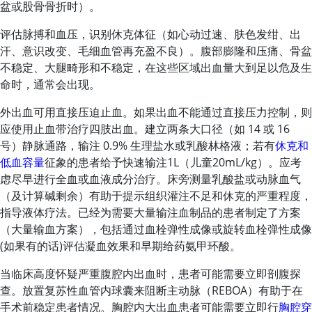
盆或股骨骨折时）。
评估脉搏和血压，识别休克体征（如心动过速、肤色发绀、出
汗、意识改变、毛细血管再充盈不良）。腹部膨隆和压痛、骨盆
不稳定、大腿畸形和不稳定，在这些区域出血量大到足以危及生
命时，通常会出现。
外出血可用直接压迫止血。如果出血不能通过直接压力控制，则
应使用止血带治疗四肢出血。建立两条大口径（如 14 或 16
号）静脉通路，输注 0.9% 生理盐水或乳酸林格液；若有
休克和
低血容量
征象的患者给予快速输注1L（儿童20mL/kg）。应考
虑尽早进行全血或血液成分治疗。床旁测量乳酸盐或动脉血气
（及计算碱剩余）有助于提示组织灌注不足和休克的严重程度，
指导液体疗法。已经为需要大量输注血制品的患者制定了方案
（大量输血方案），包括通过血栓弹性成像或旋转血栓弹性成像
(如果有的话)评估凝血效果和早期给药氨甲环酸。
当临床高度怀疑严重腹腔内出血时，患者可能需要立即剖腹探
查。放置复苏性血管内球囊来阻断主动脉（REBOA）有助于在
手术前稳定患者情况。胸腔内大出血患者可能需要立即行
胸腔穿