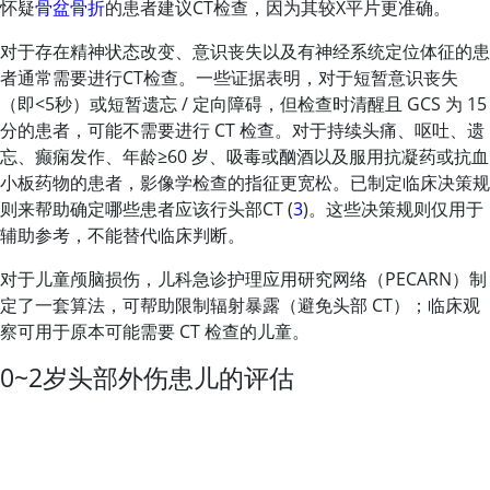
怀疑
骨盆骨折
的患者建议CT检查，因为其较X平片更准确。
对于存在精神状态改变、意识丧失以及有神经系统定位体征的患
者通常需要进行CT检查。一些证据表明，对于短暂意识丧失
（即
<
5秒）或短暂遗忘 / 定向障碍，但检查时清醒且 GCS 为 15
分的患者，可能不需要进行 CT 检查。对于持续头痛、呕吐、遗
忘、癫痫发作、年龄≥60 岁、吸毒或酗酒以及服用抗凝药或抗血
小板药物的患者，影像学检查的指征更宽松。已制定临床决策规
则来帮助确定哪些患者应该行头部CT (
3
)。这些决策规则仅用于
辅助参考，不能替代临床判断。
对于儿童颅脑损伤，儿科急诊护理应用研究网络（PECARN）制
定了一套算法，可帮助限制辐射暴露（避免头部 CT）；临床观
察可用于原本可能需要 CT 检查的儿童。
0~2岁头部外伤患儿的评估