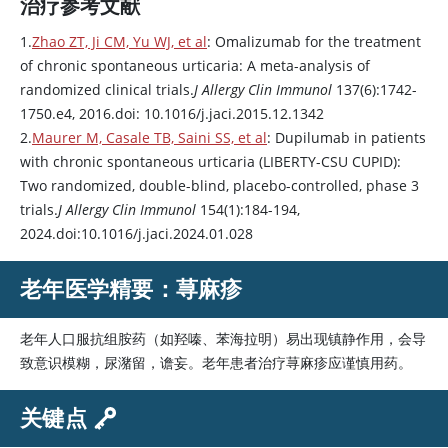
治疗参考文献
1.
Zhao ZT, Ji CM, Yu WJ, et al
:
Omalizumab
for the treatment
of chronic spontaneous urticaria: A meta-analysis of
randomized clinical trials.
J Allergy Clin Immunol
137(6):1742-
1750.e4, 2016.doi: 10.1016/j.jaci.2015.12.1342
2.
Maurer M, Casale TB, Saini SS, et al
:
Dupilumab
in patients
with chronic spontaneous urticaria (LIBERTY-CSU CUPID):
Two randomized, double-blind, placebo-controlled, phase 3
trials.
J Allergy Clin Immunol
154(1):184-194,
2024.doi:10.1016/j.jaci.2024.01.028
老年医学精要：荨麻疹
老年人口服抗组胺药（如羟嗪、苯海拉明）易出现镇静作用，会导
致意识模糊，尿潴留，谵妄。老年患者治疗荨麻疹应谨慎用药。
关键点