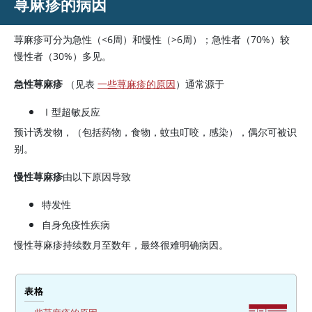
荨麻疹的病因
荨麻疹可分为急性（
<
6周）和慢性（
>
6周）；急性者（70%）较
慢性者（30%）多见。
急性荨麻疹
（见表
一些荨麻疹的原因
）通常源于
Ⅰ型超敏反应
预计诱发物，（包括药物，食物，蚊虫叮咬，感染），偶尔可被识
别。
慢性荨麻疹
由以下原因导致
特发性
自身免疫性疾病
慢性荨麻疹持续数月至数年，最终很难明确病因。
表格