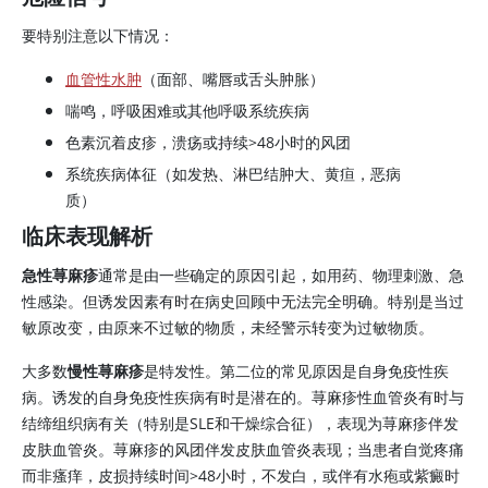
要特别注意以下情况：
血管性水肿
（面部、嘴唇或舌头肿胀）
喘鸣，呼吸困难或其他呼吸系统疾病
色素沉着皮疹，溃疡或持续
>
48小时的风团
系统疾病体征（如发热、淋巴结肿大、黄疸，恶病
质）
临床表现解析
急性荨麻疹
通常是由一些确定的原因引起，如用药、物理刺激、急
性感染。但诱发因素有时在病史回顾中无法完全明确。特别是当过
敏原改变，由原来不过敏的物质，未经警示转变为过敏物质。
大多数
慢性荨麻疹
是特发性。第二位的常见原因是自身免疫性疾
病。诱发的自身免疫性疾病有时是潜在的。荨麻疹性血管炎有时与
结缔组织病有关（特别是SLE和干燥综合征），表现为荨麻疹伴发
皮肤血管炎。荨麻疹的风团伴发皮肤血管炎表现；当患者自觉疼痛
而非瘙痒，皮损持续时间
>
48小时，不发白，或伴有水疱或紫癜时