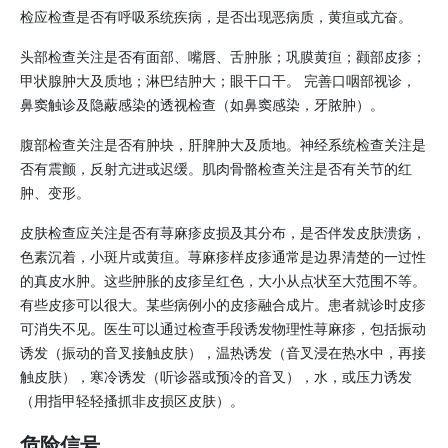
检应检查是否有呼吸系统疾病，是否出现恶病质，黄疸或亢奋。
头部检查关注是否有面部、嘴唇、舌肿胀；巩膜黄疸；颧部皮疹；
甲状腺肿大及质地；淋巴结肿大；眼干口干。 完善口咽部视诊，
鼻窦触诊及隐蔽感染的透视检查（如鼻窦感染，牙脓肿）。
腹部检查关注是否有肿块，肝脾肿大及质地。神经系统检查关注是
否有震颤，反射亢进或迟缓。肌肉骨骼检查关注是否有关节的红
肿、变形。
皮肤检查应关注是否有荨麻疹皮损及其分布，是否伴发皮肤溃疡，
色素沉着，小斑片或黄疸。荨麻疹样皮疹通常是边界清楚的一过性
的真皮水肿。这些肿胀的皮疹呈红色，大小从点状至大范围不等。
有些皮疹可以很大。某些病例小的皮疹融合成片。患者就诊时皮疹
可消失不见。医生可以通过检查手段诱发物理性荨麻疹，包括振动
诱发（振动的音叉接触皮肤），温热诱发（音叉浸在热水中，再接
触皮肤），寒冷诱发（听诊器或预冷的音叉），水，或压力诱发
（用指甲轻轻搔抓非皮损区皮肤）。
危险信号