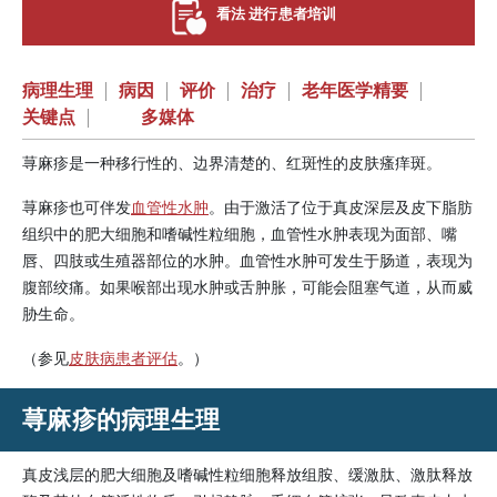
看法 进行患者培训
病理生理
|
病因
|
评价
|
治疗
|
老年医学精要
|
关键点
|
多媒体
荨麻疹是一种移行性的、边界清楚的、红斑性的皮肤瘙痒斑。
荨麻疹也可伴发
血管性水肿
。由于激活了位于真皮深层及皮下脂肪
组织中的肥大细胞和嗜碱性粒细胞，血管性水肿表现为面部、嘴
唇、四肢或生殖器部位的水肿。血管性水肿可发生于肠道，表现为
腹部绞痛。如果喉部出现水肿或舌肿胀，可能会阻塞气道，从而威
胁生命。
（参见
皮肤病患者评估
。）
荨麻疹的病理生理
真皮浅层的肥大细胞及嗜碱性粒细胞释放组胺、缓激肽、激肽释放