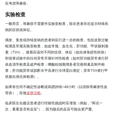
应考虑荨麻疹。
实验检查
一般而言，荨麻疹不需要作实验室检查，除非患者存在提示特殊疾
病的症状或体征。
偶发、复发或持续发病的患者则应行进一步的检查。包括皮肤过敏
检测及常规实验室检查，如血常规、血生化，肝功能、甲状腺刺激
素（TSH）。接着应该对不同的症状、体征（如自身免疫性疾病）
和筛查试验中的任何异常开展针对性检查（如对肝功能异常者行肝
炎血清学检查及超声检查；嗜酸粒细胞增多者完善卵巢及附件检
查；肝功能异常或肌酐水平高者行冷球蛋白测定；异常TSH者行甲
状腺自身抗体检测）。
如果有任何不确定性诊断或风团持续
>
48小时（以排除荨麻疹性血
管炎），应做
皮肤活检
。
临床医生在建议患者进行经验性挑战时应谨慎（例如，“再试一
次，看看是否有反应”），因为随后的反应可能会更严重。