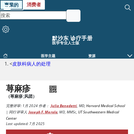
消费者
專業的
默沙东 诊疗手册
医学专业人士版
医学主题
资源
<
皮肤科病人的处理
荨麻疹
（荨麻疹;风团）
完整评审:
1月 2024
作者：
Julia Benedetti
,
MD
,
Harvard Medical School
|
同行评审人
Joseph F. Merola
,
MD, MMSc
,
UT Southwestern Medical
Center
Last updated: 7月 2025