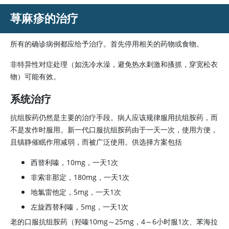
荨麻疹的治疗
所有的确诊病例都应给予治疗。首先停用相关的药物或食物。
非特异性对症处理（如洗冷水澡，避免热水刺激和搔抓，穿宽松衣
物）可能有效。
系统治疗
抗组胺药仍然是主要的治疗手段。病人应该规律服用抗组胺药，而
不是发作时服用。新一代口服抗组胺药由于一天一次，使用方便，
且镇静催眠作用减弱，而被广泛使用。供选择方案包括
西替利嗪，10mg，一天1次
非索非那定，180mg，一天1次
地氯雷他定，5mg，一天1次
左旋西替利嗪，5mg，一天1次
老的口服抗组胺药（羟嗪10mg～25mg，4～6小时服1次、苯海拉