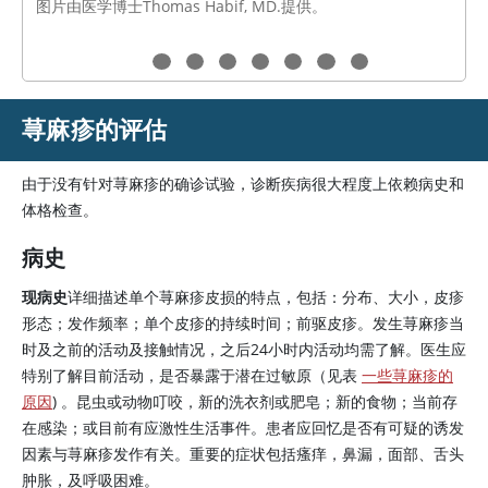
图片由医学博士Thomas Habif, MD.提供。
荨麻疹的评估
由于没有针对荨麻疹的确诊试验，诊断疾病很大程度上依赖病史和
体格检查。
病史
现病史
详细描述单个荨麻疹皮损的特点，包括：分布、大小，皮疹
形态；发作频率；单个皮疹的持续时间；前驱皮疹。发生荨麻疹当
时及之前的活动及接触情况，之后24小时内活动均需了解。医生应
特别了解目前活动，是否暴露于潜在过敏原（见表
一些荨麻疹的
原因
) 。昆虫或动物叮咬，新的洗衣剂或肥皂；新的食物；当前存
在感染；或目前有应激性生活事件。患者应回忆是否有可疑的诱发
因素与荨麻疹发作有关。重要的症状包括瘙痒，鼻漏，面部、舌头
肿胀，及呼吸困难。