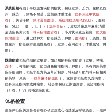
系统回顾
有助于寻找原发疾病的症状，包括发热、乏力、腹痛及腹
泻（感染）；冷热不耐受，震颤或体重改变（
自身免疫甲状腺
炎
）；关节疼痛（
冷球蛋白血症
，
系统性红斑狼疮[SLE]
）；面颊
疹（SLE）；眼干、口干（
干燥综合征
）；皮肤溃疡及荨麻疹消退
后遗留色素沉着（
荨麻疹性血管炎
）；小片状色素沉着斑（
肥大细
胞增生症
）；淋巴结肿大（病毒感染，肿瘤，
血清病
）；急性、慢
性腹泻（病毒或寄生虫性肠炎）；发热，夜间盗汗，体重减轻（肿
瘤）。
既往病史
包括详细的过敏史，如已知的特应性病史（过敏、哮喘、
湿疹
），可能的病因（如自身免疫性疾病，肿瘤）。所有的用药史
应仔细回顾，包括非处方药及草药制剂，特别是可能与荨麻疹相关
的药物（见表
一一些荨麻疹的原因
）。家族史包括类风湿病史，
自身免疫疾病史或肿瘤史。 社会史包括近期旅游史，感染性疾病
（肝炎、HIV）传播危险因素。
体格检查
生命体征应关注是否存在心动过速或心动过缓及呼吸急促。一般体