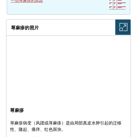
一些荨麻疹的原因
荨麻疹的照片
荨麻疹
荨麻疹病变（风团或荨麻疹）是由局部真皮水肿引起的迁移
性、隆起、瘙痒、红色斑块。