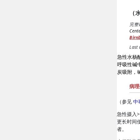
（
完整
Cent
Birn
Last
急性水杨
呼吸性碱
炭
吸附，
病理
（参见
中
急性摄入
>
更长时间
者。