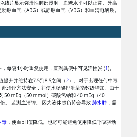
部X线片显示弥漫性肺部浸润。血糖水平可以正常、升高
动脉血气（ABG）或静脉血气（VBG）和血清电解质。
在，每隔4小时重复使用，直到粪便中可见
活性炭
(
1
)。
升并维持在7.5到8.5之间（
2
）。对于出现任何中毒
。此治疗方法安全，并使水杨酸排泄呈指数级增加。由于
0 mEq（50 mmol）碳酸氢钠和 40 mEq（40
2 倍。 监测血清钾。 因为液体超负荷会导致
肺水肿
，需
中毒
，使血pH值降低。也尽可能避免使用降低呼吸驱动