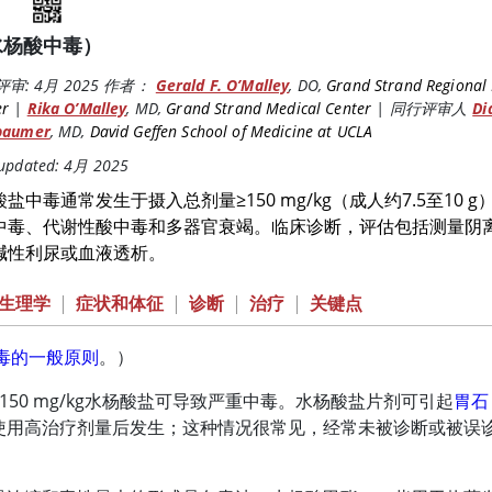
水杨酸中毒）
评审:
4月 2025
作者：
Gerald F. O’Malley
,
DO
,
Grand Strand Regional
er
|
Rika O’Malley
,
MD
,
Grand Strand Medical Center
|
同行评审人
Di
baumer
,
MD
,
David Geffen School of Medicine at UCLA
 updated: 4月 2025
酸盐中毒通常发生于摄入总剂量
≥
150 mg/kg（成人约7.5
中毒、代谢性酸中毒和多器官衰竭。临床诊断，评估包括测量阴
碱性利尿或血液透析。
生理学
|
症状和体征
|
诊断
|
治疗
|
关键点
毒的一般原则
。）
150 mg/kg水杨酸盐可导致严重中毒。水杨酸盐片剂可引起
胃石
使用高治疗剂量后发生；这种情况很常见，经常未被诊断或被误