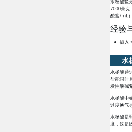
水杨酸盐
7000毫
酸盐/m
经验
摄入
水
水杨酸通
盐能同时
发性酸碱
水杨酸中
过度换气
水杨酸是
度，这是