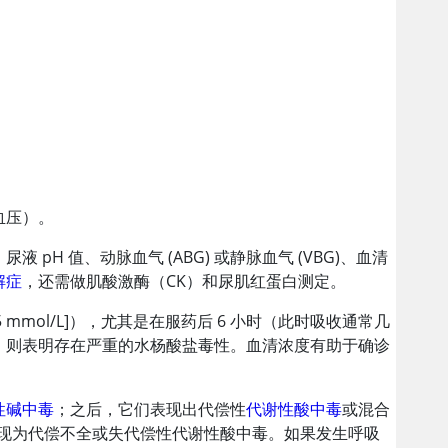
血压）。
H 值、动脉血气 (ABG) 或静脉血气 (VBG)、血清
解症
，还需做肌酸激酶（CK）和尿肌红蛋白测定。
.45 mmol/L]），尤其是在服药后 6 小时（此时吸收通常几
结果，则表明存在严重的水杨酸盐毒性。血清浓度有助于确诊
性碱中毒
；之后，它们表现出代偿性
代谢性酸中毒
或混合
表现为代偿不全或失代偿性代谢性酸中毒。如果发生呼吸