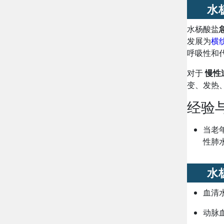
水
水杨酸盐
发展为
横
呼吸性和
对于
慢性
变、发热
经验
当老
性肺
水
血清
动脉血