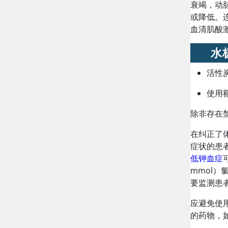
衰竭，动
或降低。
血清肌酸
水
活性
使用
除非存在
在纠正了
症状的患
低钾血症
mmol）
要监测患
应避免使
的药物，