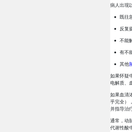
病人出现
既往
反复
不能
有不
其他
如果怀疑中
电解质、血
如果血清浓度
乎完全），
并指导治
通常，动
代谢性酸