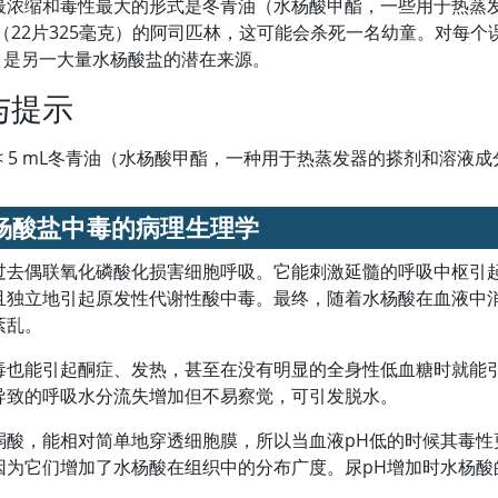
最浓缩和毒性最大的形式是冬青油（水杨酸甲酯，一些用于热蒸
克（22片325毫克）的
阿司匹林
，这可能会杀死一名幼童。对每个误
L）是另一大量水杨酸盐的潜在来源。
与提示
<
5 mL冬青油（水杨酸甲酯，一种用于热蒸发器的搽剂和溶液
杨酸盐中毒的病理生理学
过去偶联氧化磷酸化损害细胞呼吸。它能刺激延髓的呼吸中枢引
且独立地引起原发性代谢性酸中毒。最终，随着水杨酸在血液中
紊乱。
毒也能引起酮症、发热，甚至在没有明显的全身性低血糖时就能
导致的呼吸水分流失增加但不易察觉，可引发脱水。
弱酸，能相对简单地穿透细胞膜，所以当血液pH低的时候其毒
因为它们增加了水杨酸在组织中的分布广度。尿pH增加时水杨酸