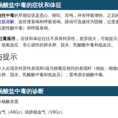
杨酸盐中毒的症状和体征
急性中毒
的早期症状是恶心、呕吐、耳鸣，伴有呼吸增快。之后
纹肌溶解
、急性肾衰竭和呼吸衰竭。躁动可迅速转为昏睡，过度
代谢性酸中毒）和呼吸衰竭。
过量服用，
症状和体征往往不具有特异性，差异很大，可能提示
、低氧血症、非心源性的肺水肿、脱水、乳酸酸中毒和低血压。
与提示
年人出现非特异性表现和/或与脓毒症相符的表现时（例如：细
水肿、脱水、乳酸酸中毒和低血压），需考虑水杨酸中毒。
杨酸盐中毒的诊断
水杨酸浓度
气（ABGs）或静脉血气（VBGs）