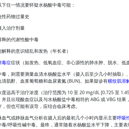
以下任一情况要怀疑水杨酸中毒可能：
急性药物过量史
摄入治疗剂量
解释的代谢性酸中毒
能解释的意识错乱和发热（年长者）
脓毒症
症状（如发热、低氧血症、非心源性的肺水肿、脱水、低
毒，则需要测量血清水杨酸盐水平（摄入后至少几小时抽取）、尿液 p
清肌酐、血浆葡萄糖和血尿素氮 (BUN)。如果疑诊有
横纹肌溶
远高于治疗浓度（治疗范围为 10 至 20 mg/dL [0.725 至 1
并且出现酸血症以及与水杨酸盐中毒相符的 ABG 或 VBG 
疗，但也可能有误导，应结合临床考虑。
脉血气或静脉血气分析在摄入后的最初几个小时内显示主要
呼吸
中毒/呼吸性碱中毒。最终，通常随着水杨酸盐水平下降，主要