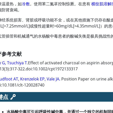
降温退热，如
冷敷
。使用苯二氮䓬控制惊厥。在患有
横纹肌溶解
预防肾衰竭。
神经系统损害、肾脏或呼吸功能不全，或在其他措施下仍存在酸
L[
>
7.25mmol/L]或慢性超量时
>
60mg/dL[
>
4.35mmol/L]）
气管插管和机械通气的水杨酸中毒患者的酸碱失衡是极具挑战性
。
疗参考文献
y G, Tsuchiya T
.Effect of activated
charcoal
on
aspirin
absorp
13(3):317-322.doi:10.1002/cpt1972133317
udfoot AT, Krenzelok EP, Vale JA.
Position Paper on urine alk
i:10.1081/clt-120028740
键点
水杨酸中毒可引起呼吸性碱中毒，并通过一个独立的机制同