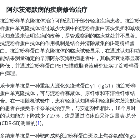
阿尔茨海默病的疾病修饰治疗
抗淀粉样单克隆抗体治疗可能适用于部分轻度疾病患者。抗淀粉
样蛋白单克隆抗体通过减少大脑中的淀粉样蛋白斑块负担和减缓
认知衰退来证明疾病的改善，尽管观察到的临床益处并不显著。
抗淀粉样蛋白抗体的作用机制是结合并清除聚集的β-淀粉样蛋
白。抗淀粉样蛋白单克隆抗体的临床试验显示，在通过认知和功
能结果测量确定的早期阿尔茨海默病患者中，其临床衰退率显著
降低，并通过淀粉样蛋白PET扫描或脑脊液研究证实了淀粉样蛋
白病理。
乐卡奈单抗是一种重组人源化免疫球蛋白γ1（IgG1）抗淀粉样
蛋白单克隆抗体，可与淀粉样寡聚体、原纤维和不溶性纤维结
合。在一项随机试验中，患有轻度认知障碍和轻度阿尔茨海默病
的患者在接受
乐卡奈单抗
治疗后，与安慰剂组相比，18个月时
的认知能力下降减少了27%，这是通过临床痴呆评定量表-总分
(CDR-SB)测量的(
1
)。
多纳奈单抗是一种靶向成熟β淀粉样蛋白斑块上焦谷氨酸的IgG