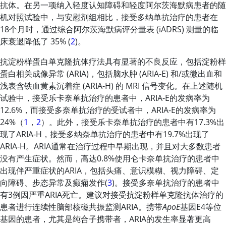
抗体。在另一项纳入轻度认知障碍和轻度阿尔茨海默病患者的随
机对照试验中，与安慰剂组相比，接受
多纳单抗
治疗的患者在
18个月时，通过综合阿尔茨海默病评分量表 (iADRS) 测量的临
床衰退降低了 35% (
2
)。
抗淀粉样蛋白单克隆抗体疗法具有显著的不良反应，包括淀粉样
蛋白相关成像异常 (ARIA)，包括脑水肿 (ARIA-E) 和/或微出血和
浅表含铁血黄素沉着症 (ARIA-H) 的 MRI 信号变化。在上述随机
试验中，接受乐卡奈单抗治疗的患者中，ARIA-E的发病率为
12.6%，而接受多奈单抗治疗的受试者中，ARIA-E的发病率为
24%（
1
，
2
）。此外，接受
乐卡奈单抗
治疗的患者中有17.3%出
现了ARIA-H，接受
多纳奈单抗
治疗的患者中有19.7%出现了
ARIA-H。ARIA通常在治疗过程中早期出现，并且对大多数患者
没有产生症状。然而，高达0.8%使用
仑卡奈单抗
治疗的患者中
出现伴严重症状的ARIA，包括头痛、意识模糊、视力障碍、定
向障碍、步态异常及癫痫发作(
3
)。接受
多奈单抗
治疗的患者中
有3例因严重ARIA死亡。建议对接受抗淀粉样单克隆抗体治疗的
患者进行连续性脑部核磁共振监测ARIA。携带
ApoE
基因E4等位
基因的患者，尤其是纯合子携带者，ARIA的发生率显著更高