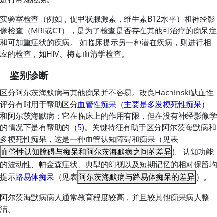
实验室检查（例如，促甲状腺激素，维生素B12水平）和神经影
像检查（MRI或CT），是为了检查是否存在其他可治疗的痴呆症
和可加重症状的疾病。 如临床提示另一种潜在疾病，则进行相
应的检查，如HIV、梅毒血清学检查。
鉴别诊断
区分阿尔茨海默病与其他痴呆并不容易。改良Hachinski缺血性
评分有时用于帮助区分
血管性痴呆（主要是多发梗死性痴呆）
和阿尔茨海默病；它在临床上的作用有限，但在没有神经影像学
的情况下是有帮助的（
5
)。关键特征有助于区分阿尔茨海默病和
多梗死性痴呆，这是一种血管认知障碍和痴呆（见表
血管性认知障碍与痴呆和阿尔茨海默病之间的差异
)。认知功能
的波动性、帕金森症状、典型的幻视以及短期记忆的相对保留均
提示
路易体痴呆
（见表
阿尔茨海默病与路易体痴呆的差异
）。
阿尔茨海默病病人通常教育程度较高，并且较其他痴呆病人整
洁。