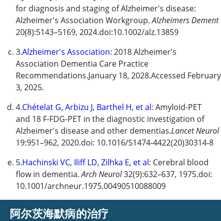
for diagnosis and staging of Alzheimer's disease:
Alzheimer's Association Workgroup.
Alzheimers Dement
20(8):5143–5169, 2024.doi:10.1002/alz.13859
3.
Alzheimer's Association
: 2018 Alzheimer's
Association Dementia Care Practice
Recommendations.January 18, 2028.Accessed February
3, 2025.
4.
Chételat G, Arbizu J, Barthel H, et al
: Amyloid-PET
and 18 F-FDG-PET in the diagnostic investigation of
Alzheimer's disease and other dementias.
Lancet Neurol
19:951–962, 2020.doi: 10.1016/S1474-4422(20)30314-8
5.
Hachinski VC, Iliff LD, Zilhka E, et al
: Cerebral blood
flow in dementia.
Arch Neurol
32(9):632–637, 1975.doi:
10.1001/archneur.1975.00490510088009
阿尔茨海默病的治疗