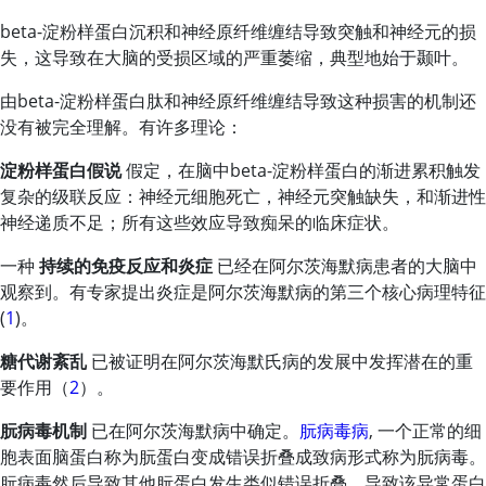
beta-淀粉样蛋白沉积和神经原纤维缠结导致突触和神经元的损
失，这导致在大脑的受损区域的严重萎缩，典型地始于颞叶。
由beta-淀粉样蛋白肽和神经原纤维缠结导致这种损害的机制还
没有被完全理解。有许多理论：
淀粉样蛋白假说
假定，在脑中beta-淀粉样蛋白的渐进累积触发
复杂的级联反应：神经元细胞死亡，神经元突触缺失，和渐进性
神经递质不足；所有这些效应导致痴呆的临床症状。
一种
持续的免疫反应和炎症
已经在阿尔茨海默病患者的大脑中
观察到。有专家提出炎症是阿尔茨海默病的第三个核心病理特征
(
1
)。
糖代谢紊乱
已被证明在阿尔茨海默氏病的发展中发挥潜在的重
要作用（
2
）。
朊病毒机制
已在阿尔茨海默病中确定。
朊病毒病
, 一个正常的细
胞表面脑蛋白称为朊蛋白变成错误折叠成致病形式称为朊病毒。
朊病毒然后导致其他朊蛋白发生类似错误折叠，导致该异常蛋白