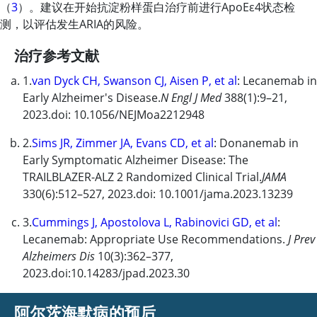
（
3
）。建议在开始抗淀粉样蛋白治疗前进行ApoEε4状态检
测，以评估发生ARIA的风险。
治疗参考文献
1.
van Dyck CH, Swanson CJ, Aisen P, et al
:
Lecanemab
in
Early Alzheimer's Disease.
N Engl J Med
388(1):9–21,
2023.doi: 10.1056/NEJMoa2212948
2.
Sims JR, Zimmer JA, Evans CD, et al
:
Donanemab
in
Early Symptomatic Alzheimer Disease: The
TRAILBLAZER-ALZ 2 Randomized Clinical Trial.
JAMA
330(6):512–527, 2023.doi: 10.1001/jama.2023.13239
3.
Cummings J, Apostolova L, Rabinovici GD, et al
:
Lecanemab
: Appropriate Use Recommendations.
J Prev
Alzheimers Dis
10(3):362–377,
2023.doi:10.14283/jpad.2023.30
阿尔茨海默病的预后