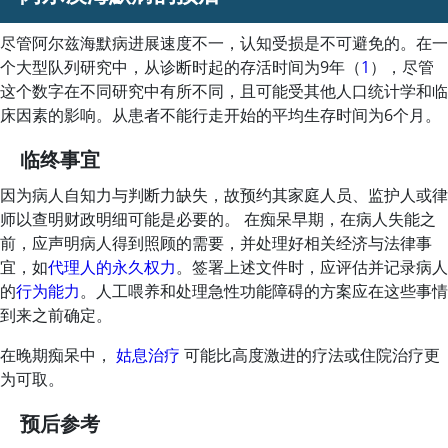
尽管阿尔兹海默病进展速度不一，认知受损是不可避免的。在一
个大型队列研究中，从诊断时起的存活时间为9年（
1
），尽管
这个数字在不同研究中有所不同，且可能受其他人口统计学和临
床因素的影响。从患者不能行走开始的平均生存时间为6个月。
临终事宜
因为病人自知力与判断力缺失，故预约其家庭人员、监护人或律
师以查明财政明细可能是必要的。 在痴呆早期，在病人失能之
前，应声明病人得到照顾的需要，并处理好相关经济与法律事
宜，如
代理人的永久权力
。签署上述文件时，应评估并记录病人
的
行为能力
。人工喂养和处理急性功能障碍的方案应在这些事情
到来之前确定。
在晚期痴呆中，
姑息治疗
可能比高度激进的疗法或住院治疗更
为可取。
预后参考