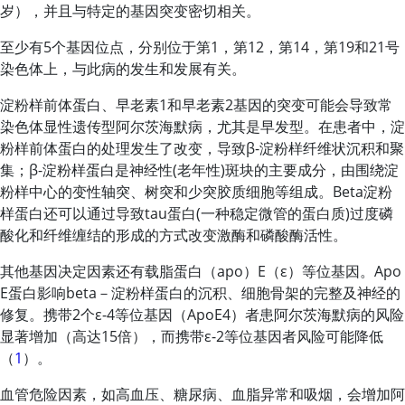
岁），并且与特定的基因突变密切相关。
至少有5个基因位点，分别位于第1，第12，第14，第19和21号
染色体上，与此病的发生和发展有关。
淀粉样前体蛋白、早老素1和早老素2基因的突变可能会导致常
染色体显性遗传型阿尔茨海默病，尤其是早发型。在患者中，淀
粉样前体蛋白的处理发生了改变，导致β-淀粉样纤维状沉积和聚
集；β-淀粉样蛋白是神经性(老年性)斑块的主要成分，由围绕淀
粉样中心的变性轴突、树突和少突胶质细胞等组成。Beta淀粉
样蛋白还可以通过导致tau蛋白(一种稳定微管的蛋白质)过度磷
酸化和纤维缠结的形成的方式改变激酶和磷酸酶活性。
其他基因决定因素还有载脂蛋白（apo）E（ε）等位基因。Apo
E蛋白影响beta－淀粉样蛋白的沉积、细胞骨架的完整及神经的
修复。携带2个ε-4等位基因（ApoE4）者患阿尔茨海默病的风险
显著增加（高达15倍），而携带ε-2等位基因者风险可能降低
（
1
）。
血管危险因素，如高血压、糖尿病、血脂异常和吸烟，会增加阿