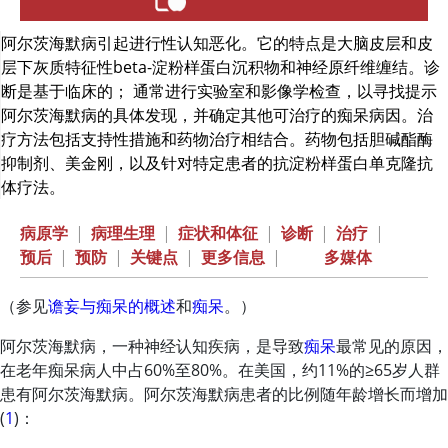
阿尔茨海默病引起进行性认知恶化。它的特点是大脑皮层和皮
层下灰质特征性beta-淀粉样蛋白沉积物和神经原纤维缠结。诊
断是基于临床的； 通常进行实验室和影像学检查，以寻找提示
阿尔茨海默病的具体发现，并确定其他可治疗的痴呆病因。治
疗方法包括支持性措施和药物治疗相结合。药物包括胆碱酯酶
抑制剂、
美金刚
，以及针对特定患者的抗淀粉样蛋白单克隆抗
体疗法。
病原学
|
病理生理
|
症状和体征
|
诊断
|
治疗
|
预后
|
预防
|
关键点
|
更多信息
|
多媒体
（参见
谵妄与痴呆的概述
和
痴呆
。）
阿尔茨海默病，一种神经认知疾病，是导致
痴呆
最常见的原因，
在老年痴呆病人中占60%至80%。在美国，约11%的≥65岁人群
患有阿尔茨海默病。阿尔茨海默病患者的比例随年龄增长而增加
(
1
)：