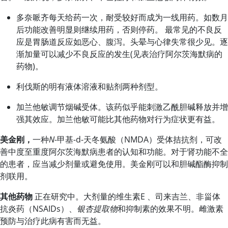
多奈哌齐每天给药一次，耐受较好而成为一线用药。如数月
后功能改善明显则继续用药，否则停药。 最常见的不良反
应是胃肠道反应如恶心、腹泻。头晕与心律失常很少见。逐
渐加量可以减少不良反应的发生(见表治疗阿尔茨海默病的
药物)。
利伐斯的明有液体溶液和贴剂两种剂型。
加兰他敏调节烟碱受体。该药似乎能刺激乙酰胆碱释放并增
强其效应。
加兰他敏
可能比其他药物对行为症状更有益。
美金刚，
一种
N
-甲基-
d
-天冬氨酸（NMDA）受体拮抗剂，可改
善中度至重度阿尔茨海默病患者的认知和功能。对于肾功能不全
的患者，应当减少剂量或避免使用。
美金刚
可以和胆碱酯酶抑制
剂联用。
其他药物
正在研究中。大剂量的维生素E 、司来吉兰、非甾体
抗炎药（NSAIDs）、
银杏提取物
和抑制素的效果不明。
雌激素
预防与治疗此病有害而无益。