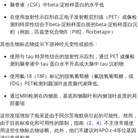
脑脊液（CSF）中beta-淀粉样蛋白的水平低
在使用放射性示踪剂在正电子发射断层扫描（PET）成像检
测到特异性结合于beta-淀粉样蛋白斑的beta-淀粉样蛋白沉
积（例如，匹兹堡化合物B〔PIB]，florbetapir）
其他生物标志物提示下游神经元变性或损伤：
使用与 tau 特异性结合的放射性示踪剂，通过 PET 成像检
测到脑脊液中 tau 蛋白水平升高或大脑中 tau 沉积物
使用氟-18（18F）标记的脱氧葡萄糖（氟脱氧葡萄糖，或
FDG）PET检测到颞顶叶皮质脑代谢降低。
通过MRI检测在内侧面，基底和侧颞叶和内侧顶叶皮质的局
部萎缩
这些发现增加了痴呆是由于阿尔茨海默病引起的可能性。然而，
由于目前标准化和可用性的限制，指南（
2
、
4
）不主张常规使
用这些生物标志物诊断。此外，他们不建议对APO ε-4等位基因
进行常规检测。