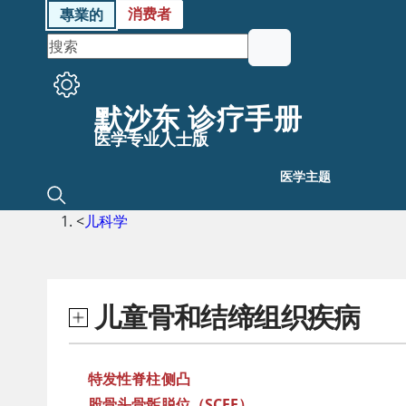
消费者
專業的
默沙东 诊疗手册
医学专业人士版
医学主题
<
儿科学
儿童骨和结缔组织疾病
特发性脊柱侧凸
股骨头骨骺脱位（SCFE）