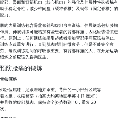
腹部、臀部和背部肌肉（核心肌肉）的强化及伸展性特殊锻炼有
助于稳定脊柱，减少椎间盘（缓冲脊椎）及韧带（固定脊椎）的
应力。
肌肉力量训练包含骨盆倾斜和腹部弯曲训练。伸展锻炼包括膝胸
伸展。伸展训练可能增加有些患者的背部疼痛，因此应该谨慎进
行。原则上，任何训练如果引起或者增加背部疼痛应该被停止。
训练应该重复进行，直到肌肉感到轻微疲劳，但是不能完全疲
劳。每次训练期间的呼吸很重要。有背部疼痛的人，在开始运动
锻炼之前应该先咨询医生。
预防腰痛的锻炼
骨盆倾斜
仰卧位屈膝，足跟着地并承重。背部的一小部分区域靠
着地板，收缩臀部（抬高大约离地面半英寸 [1 厘米]），
并且收缩腹部肌肉。保持这个姿势数到 10，重复 20
次。