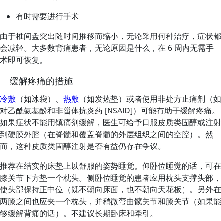
有时需要进行手术
由于椎间盘突出随时间推移而缩小，无论采用何种治疗，症状都
会减轻。大多数背痛患者，无论原因是什么，在 6 周内无需手
术即可恢复。
缓解疼痛的措施
冷敷
（如冰袋）、
热敷
（如发热垫）或者使用非处方止痛剂（如
对乙酰氨基酚和非甾体抗炎药 [NSAID]）可能有助于缓解疼痛。
如果症状不能用镇痛剂缓解，医生可给予口服皮质类固醇或注射
到硬膜外腔（在脊髓和覆盖脊髓的外层组织之间的空腔）。然
而，这种皮质类固醇注射是否有益仍存在争议。
推荐在结实的床垫上以舒服的姿势睡觉。仰卧位睡觉的话，可在
膝关节下方垫一个枕头。侧卧位睡觉的患者应用枕头支撑头部，
使头部保持正中位（既不朝向床面，也不朝向天花板）。另外在
两膝之间也应夹一个枕头，并稍微弯曲髋关节和膝关节（如果能
够缓解背痛的话）。不建议长期卧床和牵引。