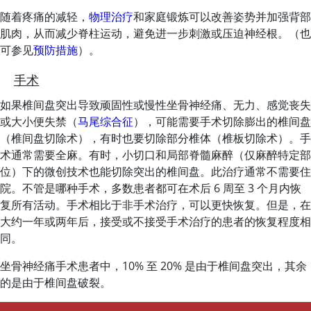
随着疼痛的减轻，
物理治疗
和家庭锻炼可以改善姿势并加强背部
肌肉，从而减少脊柱运动，避免进一步刺激或压迫神经根。（也
可参见
预防措施
）。
手术
如果椎间盘突出导致顽固性或慢性坐骨神经痛、无力、感觉丧失
或大小便失禁（
马尾综合征
），可能需要手术切除膨出的椎间盘
（椎间盘切除术），有时也要切除部分椎体（椎板切除术）。手
术通常需要全麻。有时，小切口和局部脊髓麻醉（仅麻醉特定部
位）下的微创技术也能切除突出的椎间盘。此治疗通常不需要住
院。不管是哪种手术，多数患者都可在术后 6 周至 3 个月内恢
复所有活动。手术相比于非手术治疗，可以更快恢复。但是，在
大约一年或两年后，接受或不接受手术治疗的患者的恢复程度相
同。
坐骨神经痛手术患者中，10% 至 20% 是由于椎间盘突出，其余
的是由于椎间盘破裂。