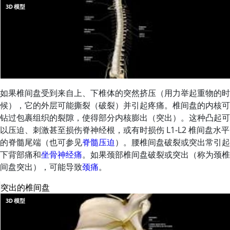
3D 模型
如果椎间盘受到来自上、下椎体的突然挤压（用力举起重物的时
候），它的外层可能撕裂（破裂）并引起疼痛。椎间盘的内核可
钻过包裹组织的裂隙，使得部分内核膨出（突出）。这种凸起可
以压迫、刺激甚至损伤脊神经根，或有时损伤 L1-L2 椎间盘水平
的脊髓尾端（也可参见
脊髓压迫
）。腰椎间盘破裂或突出常引起
下背部痛和
坐骨神经痛
。如果颈部椎间盘破裂或突出（称为颈椎
间盘突出），可能导致
颈痛
。
突出的椎间盘
3D 模型