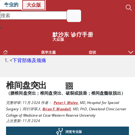
专业的
大众版
默沙东 诊疗手册
大众版
医学主题
症状
<
下背部痛及颈痛
椎间盘突出
（腰椎间盘突出；椎间盘突出、破裂或脱垂；椎间盘髓核脱出）
完整评审:
11月 2024
作者：
Peter J. Moley
,
MD
,
Hospital for Special
Surgery
|
同行评审人
Brian F. Mandell
,
MD, PhD
,
Cleveland Clinic Lerner
College of Medicine at Case Western Reserve University
上次更新: 11月 2024
浏览专业版