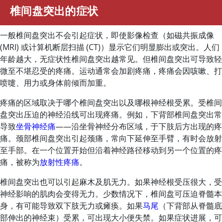
椎间盘突出的症状
一般椎间盘突出不会引起症状，即使影像检查（如磁共振成像
(MRI) 或计算机断层扫描 (CT)）显示它们明显膨出或突出。人们
年龄越大，无症状性椎间盘突出越常见。但椎间盘突出可导致轻
微至不堪忍受的疼痛。运动通常会加剧疼痛，疼痛会因咳嗽、打
喷嚏、用力或身体前倾而加重。
疼痛的区域取决于哪个椎间盘突出以及哪根神经根受累。受椎间
盘突出压迫的神经沿线可出现疼痛。例如，下背部椎间盘突出常
导致
坐骨神经痛
——沿坐骨神经分布区域，于下肢后方出现的疼
痛。颈部椎间盘突出引起颈痛，常向下延伸至手臂，有时会放射
至手部。在一个位置开始但沿着神经路径移动到另一个位置的疼
痛，被称为
放射性疼痛
。
椎间盘突出也可以引起麻木及肌无力。如果神经根受压很大，受
神经影响的肌肉会变得无力。少数情况下，椎间盘可压迫脊髓本
身，有可能导致双下肢无力或瘫痪。如果
马尾
（下背部从脊髓底
部伸出的神经束）受累，可出现大小便失禁。如果症状进展，可