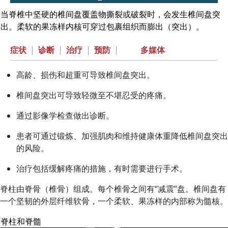
当脊椎中坚硬的椎间盘覆盖物撕裂或破裂时，会发生椎间盘突
出。柔软的果冻样内核可穿过包裹组织而膨出（突出）。
症状
|
诊断
|
治疗
|
预防
|
多媒体
高龄、损伤和超重可导致椎间盘突出。
椎间盘突出可导致轻微至不堪忍受的疼痛。
通过影像学检查做出诊断。
患者可通过锻炼、加强肌肉和维持健康体重降低椎间盘突出
的风险。
治疗包括缓解疼痛的措施，有时需要进行手术。
脊柱由脊骨（椎骨）组成。每个椎骨之间有“减震”盘。椎间盘有
一个坚韧的外层纤维软骨，一个柔软、果冻样的内部称为髓核。
脊柱和脊髓