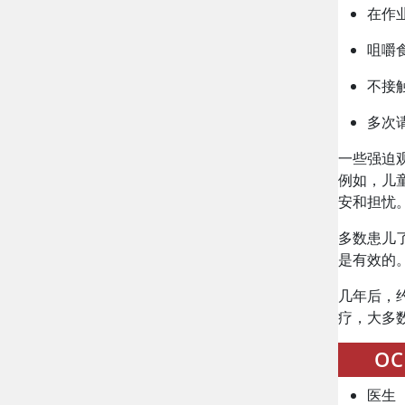
在作
咀嚼
不接
多次
一些强迫
例如，儿
安和担忧
多数患儿
是有效的
几年后，约
疗，大多
O
医生