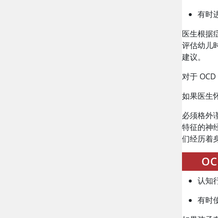
有时
医生根据
评估幼儿
建议。
对于 O
如果医生
必须格外
特征的神
们经历着
O
认知
有时