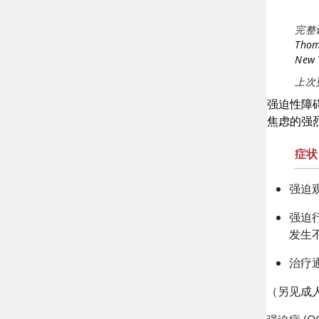
完整
Thoma
New Y
上次更
强迫性障
焦虑的强
症状
强迫
强迫
发生
治疗
（另见成