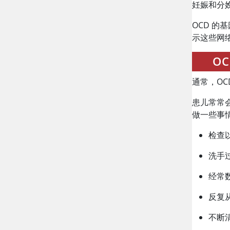
妊娠和分
OCD 
示这些网
O
通常，O
患儿常常
做一些事
检查
洗手
经常
反复
不断