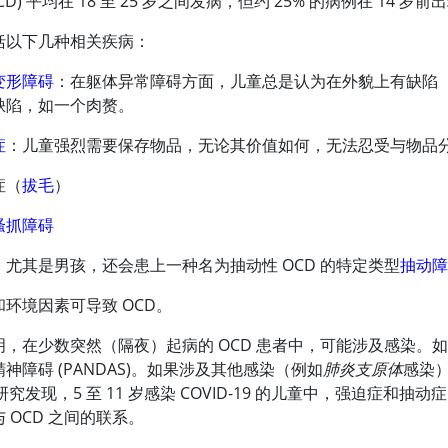
CD) 平均在 18 至 25 岁之间发病，但约 25% 的病例在 14
括以下几种相关疾病：
变形障碍
：在躯体异常障碍方面，儿童总是认为在外貌上有缺陷
缺陷，如一个肉赘。
症
：儿童强烈需要保存物品，无论其价值如何，无法忍受与物品
症（
拔毛
）
搔抓障碍
，尤其是男孩，还会患上一种名为抽动性 OCD 的特定类型
抽动
环境因素可导致 OCD。
明，在少数突然（隔夜）起病的 OCD 患者中，可能涉及感染
神障碍 (PANDAS)。如果涉及其他感染（例如
肺炎支原体
感染
)。研究发现，5 至 11 岁感染 COVID-19 的儿童中，强迫
 OCD 之间的联系。