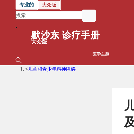
专业的
大众版
默沙东 诊疗手册
大众版
医学主题
<
儿童和青少年精神障碍
儿