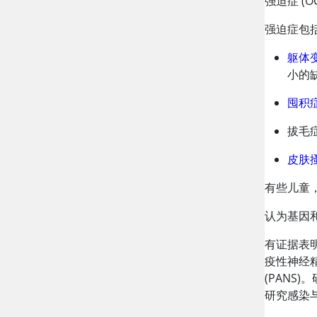
强迫症 (O
强迫症包
躯体
小的
囤积
拔毛
皮肤
有些儿童
认为基因和
有证据表
疫性神经精
(PANS
研究感染与