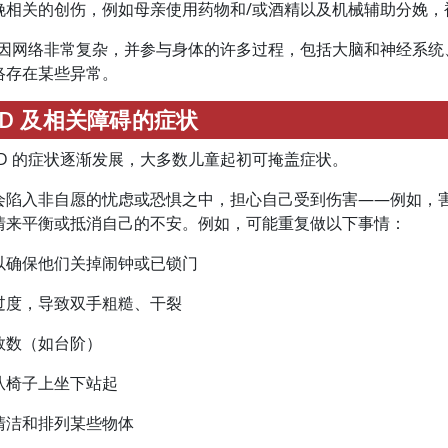
娩相关的创伤，例如母亲使用药物和/或酒精以及机械辅助分娩，被
的基因网络非常复杂，并参与身体的许多过程，包括大脑和神经系
络存在某些异常。
CD 及相关障碍的症状
CD 的症状逐渐发展，大多数儿童起初可掩盖症状。
会陷入非自愿的忧虑或恐惧之中，担心自己受到伤害——例如，
情来平衡或抵消自己的不安。例如，可能重复做以下事情：
以确保他们关掉闹钟或已锁门
过度，导致双手粗糙、干裂
数数（如台阶）
从椅子上坐下站起
清洁和排列某些物体