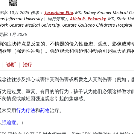
评审:
10月 2025
作者：
Josephine Elia
,
MD
,
Sidney Kimmel Medical Col
s Jefferson University
|
同行评审人
Alicia R. Pekarsky
,
MD
,
State Uni
ork Upstate Medical University, Upstate Golisano Children's Hospital
新: 1月 2026
碍的症状特点是反复的、不情愿的侵入性疑虑、观念、影像或冲
烈欲望（强迫性冲动）。强迫观念和强迫性冲动会引起巨大的精
|
诊断
|
治疗
观念往往涉及担心或害怕受到伤害或所爱之人受到伤害（例如，
行为是过度、重复、有目的的行为，孩子认为他们必须这样做才
不良情况或减轻因强迫观念引起的焦虑感。
通常采用
行为疗法
和
药物
治疗。
人
强迫症
。）