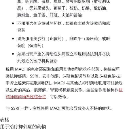
肠、陈乳酪、蚕豆、扁豆、酵母的提取物（酵母调味
品）、无花果罐头、葡萄干、酸奶、奶酪、酸奶油、
腌鲱鱼、鱼子酱、肝脏、肉馅和酱油
不服用含伪麻黄碱的药物，如很多非处方咳嗽药和感
冒药
避免服用美沙芬（止咳药）、利血平（降压药）或哌
替啶（镇痛药）
如果出现严重的搏动性头痛应立即服用拮抗剂并尽快
到最近的医疗机构就诊
服用 MAOI 的患者还应避免服用其他类型的抗抑郁药，包括杂环
类抗抑郁药、SSRI、安非他酮、5-羟色胺调节剂以及 5-羟色胺-
去
甲肾上腺素
再摄取抑制剂。MAOI 与其他抗抑郁药物联用可引起危
及生命的高热、肌溶解、肾衰竭和癫痫发作。这些副作用被称作
抗
精神病药物恶性综合征
，可以致命。
与 SSRI 一样，突然停用 MAOI 可能会导致令人不快的症状。
表格
用于治疗抑郁症的药物