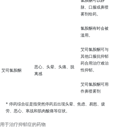
氯胺酮可以静
脉、口服或鼻喷
雾剂给药。
氯胺酮有时会被
滥用。
艾司氯胺酮可与
其他口服抗抑郁
药合用治疗难治
恶心、头晕、头痛、脱
性抑郁。
艾司氯胺酮
离感
艾司氯胺酮可用
作鼻喷雾剂
* 停药综合征是指突然停药后出现头晕、焦虑、易怒、疲
劳、恶心、寒战和肌肉酸痛等症状。
用于治疗抑郁症的药物