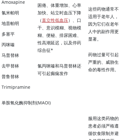
Amoxapine
困倦、体重增加、心率
这些药物通常不
氯米帕明
加快、站立时血压下降
适用于老年人，
（
直立性低血压
）、口
地昔帕明
因为它们在老年
干、意识模糊、视物模
人中的副作用更
多塞平
糊、便秘、排尿困难、
显著。
性高潮延迟，以及停药
丙咪嗪
综合征*
药物过量可引起
马普替林
严重的、威胁生
去甲替林
氯丙咪嗪和马普替林还
命的毒性作用。
可引起癫痫发作
普鲁替林
Trimipramine
单胺氧化酶抑制剂(MAOI)
服用这类药物的
患者必须严格遵
循饮食限制并避