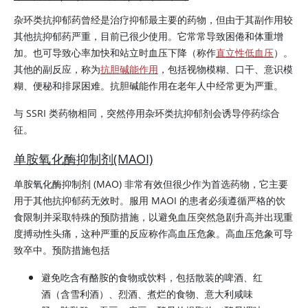
杂环类抗抑郁药曾经是治疗抑郁最主要的药物，但由于其副作用较
其他抗抑郁药严重，目前已很少使用。它常常导致困倦和体重增
加。也可导致心率加快和站立时血压下降（称作
直立性低血压
）。
其他的副反应，称为
抗胆碱能作用
，包括视物模糊、口干、意识模
糊、便秘和排尿困难。抗胆碱能作用在老年人中经常更为严重。
与 SSRI 类药物相同，突然停用杂环类抗抑郁剂会诱导停药综合
征。
单胺氧化酶抑制剂(MAOI)
单胺氧化酶抑制剂 (MAO) 非常有效但很少作为首选药物，它主要
用于其他抗抑郁药无效时。服用 MAOI 的患者必须遵循严格的饮
食限制并采取特殊的预防措施，以避免血压突然急剧升高并出现重
度搏动性头痛，这种严重的反应称作高血压危象。高血压危象可导
致卒中。预防措施包括
避免吃含有酪胺的食物或饮料，包括散装的啤酒、红
酒（含雪利酒）、烈酒、煮烂的食物、意大利咸味