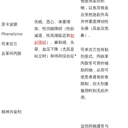
免使用某些药
物，以免导致血
压突然急剧升高
并伴重度搏动性
失眠、恶心、体重增
异卡波肼
头痛（高血压危
加、性功能障碍（性欲
Phenelzine
象）。
减退、性高潮延迟和
勃
起障碍
）、麻刺感、头
司来吉兰
晕、血压下降（尤其是
司来吉兰也有贴
反苯环丙胺
站立时）和停药综合征*
剂形式。丙炔苯
丙胺常可用作辅
助药物，从而可
使患者避免饮食
限制，但大剂量
服用时则无此作
用。
精神兴奋剂
这些药物通常与