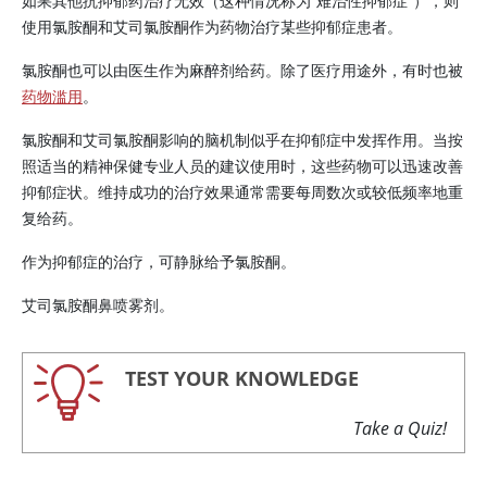
如果其他抗抑郁药治疗无效（这种情况称为“难治性抑郁症”），则
使用
氯胺酮
和
艾司氯胺酮
作为药物治疗某些抑郁症患者。
氯胺酮
也可以由医生作为麻醉剂给药。除了医疗用途外，有时也被
药物滥用
。
氯胺酮
和
艾司氯胺酮
影响的脑机制似乎在抑郁症中发挥作用。当按
照适当的精神保健专业人员的建议使用时，这些药物可以迅速改善
抑郁症状。维持成功的治疗效果通常需要每周数次或较低频率地重
复给药。
作为抑郁症的治疗，可静脉给予
氯胺酮
。
艾司氯胺酮鼻喷雾剂。
TEST YOUR KNOWLEDGE
Take a Quiz!