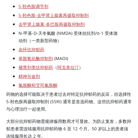
5-羟色胺调节剂
5-羟色胺-去甲肾上腺素再摄取抑制剂
去甲肾上腺素-多巴胺再摄取抑制剂
N-甲基-D-天冬氨酸 (NMDA) 受体拮抗剂/σ-1 受体激
动剂（一类新型药物）
杂环抗抑郁药
单胺氧化酶抑制剂
(MAOI)
褪黑剂类抗抑郁药
（
阿戈美拉汀
）
精神兴奋剂
氯胺酮和艾司氯胺酮
药物的选择可能取决于患者过去对特定抗抑郁药的反应，但选择性
5-羟色胺再摄取抑制剂 (SSRI) 通常是首选药物。这些抗抑郁药通常
与心理治疗一起使用。
大部分抗抑郁药物需规律服用数周才可显效。为防止复发，多数抑
郁患者需连续服用抗抑郁药物 6 至 12 个月。50 岁以上的患者须
连续服用长达 2 年。