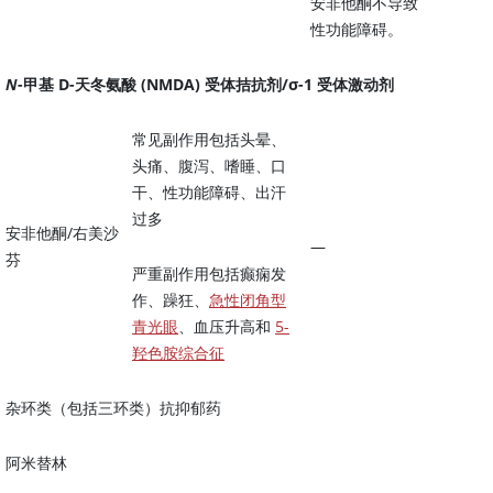
安非他酮不导致
性功能障碍。
N
-甲基
D
-天冬氨酸 (NMDA) 受体拮抗剂/σ-1 受体激动剂
常见副作用包括头晕、
头痛、腹泻、嗜睡、口
干、性功能障碍、出汗
过多
安非他酮/右美沙
—
芬
严重副作用包括癫痫发
作、躁狂、
急性闭角型
青光眼
、血压升高和
5-
羟色胺综合征
杂环类（包括三环类）抗抑郁药
阿米替林