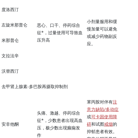
度洛西汀
小剂量服用和缓
左旋米那普仑
恶心、口干、停药综合
慢加量可以避免
征*，过量使用可导致血
或减少药物副反
压升高
米那普仑
应。
文拉法辛
沃替西汀
去甲肾上腺素
-
多巴胺
再摄取抑制剂
苯丙胺对伴有
注
意力缺陷/多动症
头痛、激越、停药综合
或
可卡因使用障
征*，少数患者出现高血
安非他酮
碍
和试图
戒烟
的
压，极少数出现癫痫发
抑郁患者有效。
作