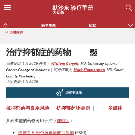
默沙东 诊疗手册
大众版
医学主题
症状
<
心境障碍
治疗抑郁症的药物
完整评审:
1月 2026
作者：
William Coryell
,
MD
,
University of Iowa
Carver College of Medicine
|
同行评审人
Mark Zimmerman
,
MD
,
South
County Psychiatry
上次更新: 1月 2026
浏览专业版
抗抑郁药与自杀风险
|
抗抑郁药物类别
|
多媒体
几种类型的药物可用于治疗
抑郁症
：
选择性 5-羟色胺再摄取抑制剂
(SSRI)