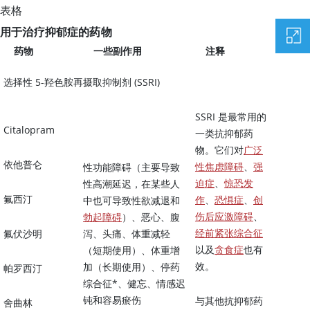
表格
用于治疗抑郁症的药物
药物
一些副作用
注释
选择性 5-羟色胺再摄取抑制剂 (SSRI)
SSRI 是最常用的
Citalopram
一类抗抑郁药
物。它们对
广泛
依他普仑
性焦虑障碍
、
强
性功能障碍（主要导致
迫症
、
惊恐发
性高潮延迟，在某些人
氟西汀
作
、
恐惧症
、
创
中也可导致性欲减退和
伤后应激障碍
、
勃起障碍
）、恶心、腹
经前紧张综合征
氟伏沙明
泻、头痛、体重减轻
以及
贪食症
也有
（短期使用）、体重增
效。
加（长期使用）、停药
帕罗西汀
综合征*、健忘、情感迟
钝和容易瘀伤
与其他抗抑郁药
舍曲林