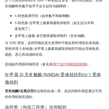
以下几类抗抑郁药与 SSRI 一样有效且安全，副作用也相似，但安
非他酮和米氮平似乎不会引起性功能障碍：
5-羟色胺调节剂（如米氮平和曲唑酮）
5-羟色胺-
去甲肾上腺素
再摄取抑制剂（如文拉法辛和
度洛西丁）
去甲肾上腺素
-
多巴胺
再摄取抑制剂（安非他酮）
与 SSRI 类似，这些药物在首次使用时可能会暂时增加自杀风险，
突然停用 5-羟色胺-
去甲肾上腺素
再摄取抑制剂可能会导致焦虑、
易怒、恶心和流感样症状。
其他副作用因药物而异（参见表
用于治疗抑郁症的药物
）。
N
-甲基
D
-天冬氨酸 (NMDA) 受体拮抗剂/σ-1 受体
激动剂
安非他酮/右美沙芬
联合制剂自成一类，其抗抑郁作用是通过不同
的作用机制实现的。
杂环类（包括三环类）抗抑郁药