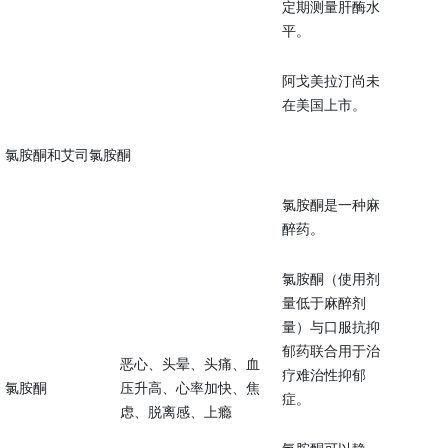
定期测量肝酶水
平。
阿戈美拉汀尚未
在美国上市。
氯胺酮和艾司氯胺酮
氯胺酮是一种麻
醉药。
氯胺酮（使用剂
量低于麻醉剂
量）与口服抗抑
郁药联合用于治
恶心、头晕、头痛、血
疗难治性抑郁
氯胺酮
压升高、心率加快、焦
症。
虑、脱离感、上瘾