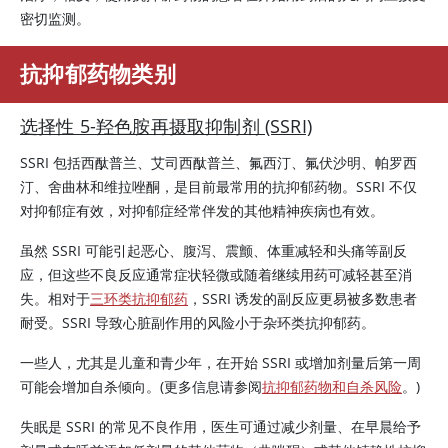
密切监测。
抗抑郁药物类别
选择性 5-羟色胺再摄取抑制剂 (SSRI)
SSRI 包括西酞普兰、艾司西酞普兰、氟西汀、氟伏沙明、帕罗西
汀、舍曲林和维拉唑酮，是目前最常用的抗抑郁药物。SSRI 不仅
对抑郁症有效，对抑郁症经常伴发的其他精神疾病也有效。
虽然 SSRI 可能引起恶心、腹泻、震颤、体重减轻和头痛等副反
应，但这些不良反应通常症状轻微或随着继续用药可减轻甚至消
失。相对于
三环类抗抑郁药
，SSRI 诱发的副反应更易被多数患者
耐受。SSRI 导致心脏副作用的风险小于杂环类抗抑郁药。
一些人，尤其是儿童和青少年，在开始 SSRI 或增加剂量后第一周
可能会增加自杀倾向。(更多信息请参阅
抗抑郁药物和自杀风险
。)
失眠是 SSRI 的常见不良作用，医生可通过减少剂量、在早晨给予