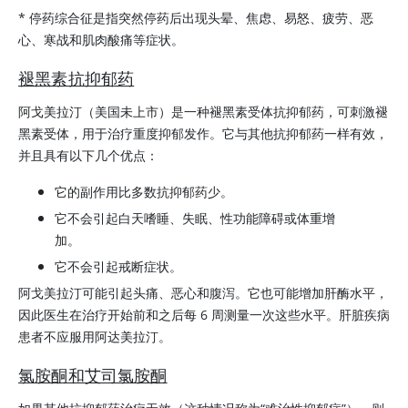
* 停药综合征是指突然停药后出现头晕、焦虑、易怒、疲劳、恶
心、寒战和肌肉酸痛等症状。
褪黑素抗抑郁药
阿戈美拉汀（美国未上市）是一种
褪黑素
受体抗抑郁药，可刺激褪
黑素受体，用于治疗重度抑郁发作。它与其他抗抑郁药一样有效，
并且具有以下几个优点：
它的副作用比多数抗抑郁药少。
它不会引起白天嗜睡、失眠、性功能障碍或体重增
加。
它不会引起戒断症状。
阿戈美拉汀可能引起头痛、恶心和腹泻。它也可能增加肝酶水平，
因此医生在治疗开始前和之后每 6 周测量一次这些水平。肝脏疾病
患者不应服用阿达美拉汀。
氯胺酮和艾司氯胺酮