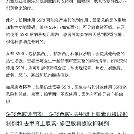
剂量或在睡前添加低剂量的其他药物（曲唑酮）或其他镇静性抗抑
郁药物来治疗。
此外，长期使用 SSRI 可能会产生其他副作用，最常见的是体重增
加和性功能障碍。某些 SSRI（如氟西汀）可导致食欲不振。在开
始使用 SSRI 后的最初几周内，患者可能会在白天感到昏昏欲睡，
但这种影响是暂时的。
某些 SSRI，包括氟西汀、帕罗西汀和氟伏沙明，会使其他药物的
活性增强。患者应与医生一起仔细审查完整的药物清单。如果突然
停用 SSRI，则可引起停药综合征，常出现眩晕、焦虑、易激惹、
疲劳、恶心、寒战和肌肉酸痛症状。
如果患者怀孕，如果仍然需要 SSRI，医生会与其讨论使用 SSRI 的
风险和益处。然而，帕罗西汀不应使用，因为它可能导致心脏缺
陷。
5-羟色胺调节剂、5-羟色胺-
去甲肾上腺素
再摄取抑
制剂和
去甲肾上腺素
-
多巴胺
再摄取抑制剂