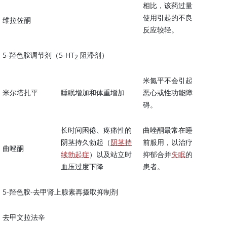
相比，该药过量
使用引起的不良
维拉佐酮
反应较轻。
5-羟色胺调节剂（5-HT
阻滞剂）
2
米氮平不会引起
米尔塔扎平
睡眠增加和体重增加
恶心或性功能障
碍。
长时间困倦、疼痛性的
曲唑酮最常在睡
阴茎持久勃起（
阴茎持
前服用，以治疗
曲唑酮
续勃起症
）以及站立时
抑郁合并
失眠
的
血压过度下降
患者。
5-羟色胺-
去甲肾上腺素
再摄取抑制剂
去甲文拉法辛