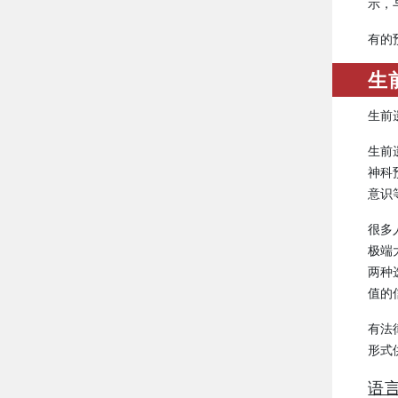
示，
有的
生
生前
生前
神科
意识
很多
极端
两种
值的
有法
形式
语