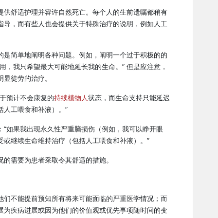
提供舒适护理并容许自然死亡。每个人的生前遗嘱都稍有
指导，而有些人也会提供关于特殊治疗的说明，例如人工
的是简单地阐明各种问题。例如，阐明一个过于积极的的
用，我只希望最大可能地延长我的生命。” 但是应注意，
明显徒劳的治疗。
处于预计不会康复的
持续植物人
状态，而生命支持只能延迟
括人工喂食和补液）。”
：“如果我出现永久性严重脑损伤（例如，我可以睁开眼
受或继续生命维持治疗（包括人工喂食和补液）。”
况的需要为患者采取令其舒适的措施。
他们不能提前预知所有将来可能面临的严重医学情况；而
展为疾病进展或因为他们的价值观或优先事项随时间的变