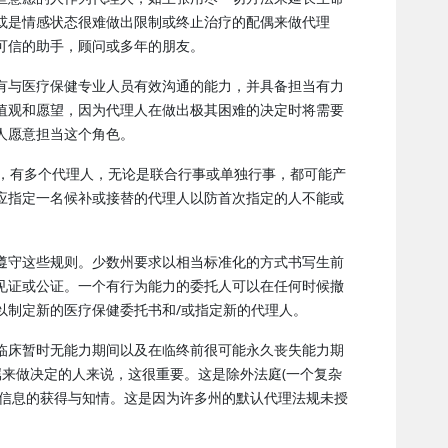
或是情感状态很难做出限制或终止治疗的配偶来做代理
可信的助手，顾问或多年的朋友。
有与医疗保健专业人员有效沟通的能力，并具备担当有力
值观和愿望，因为代理人在做出极其困难的决定时将需要
人愿意担当这个角色。
是，有多个代理人，无论是联合行事或单独行事，都可能产
应指定一名候补或接替的代理人以防首次指定的人不能或
遵守这些规则。少数州要求以相当标准化的方式书写生前
见证或公证。一个有行为能力的委托人可以在任何时候撤
以制定新的医疗保健委托书和/或指定新的代理人。
临床暂时无能力期间以及在临终前很可能永久丧失能力期
属来做决定的人来说，这很重要。这是除外法庭(一个复杂
疗信息的获得与知情。这是因为许多州的默认代理法规未授