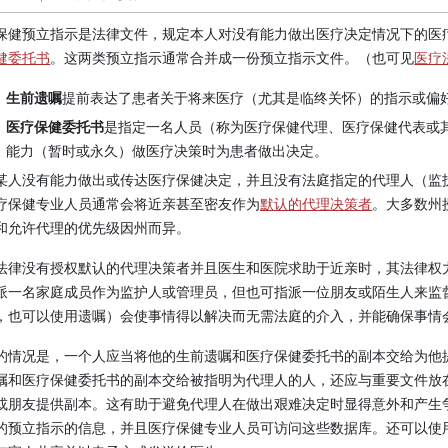
保健预立指示是法律文件，规定本人对没有能力做出医疗决定情况下的医
健委托书
。这两类预立指示通常合并成一份预立指示文件。（也可见
医疗
生前遗嘱
提前表达了患者关于将来医疗（尤其是临终关怀）的指示或偏
医疗保健委托书
是指定一名人员（称为医疗保健代理、医疗保健代表或
能力（暂时或永久）做医疗决策时为患者做出决定。
某人没有能力做出或传达医疗保健决定，并且没有法庭指定的代理人（监
疗保健专业人员通常会将近亲甚至密友作为
默认的代理决策者
。大多数州
和允许代理的优先级因州而异。
法律没有授权默认的代理决策者并且医生和医院求助于近亲时，其法律权
派一名家庭成员作为监护人或管理员，但也可指派一位朋友或陌生人来监
，也可以使用遗嘱）会使事情得以解决而无需法庭的介入，并能确保事情
的情况是，一个人应当将他的生前遗嘱和医疗保健委托书的副本交给为他
嘱和医疗保健委托书的副本交给被指明为代理人的人，还应与重要文件放
或朋友提供副本。这有助于避免代理人在做出艰难决定时显得意外和产生
的预立指示的信息，并且医疗保健专业人员可访问这些数据库。还可以使