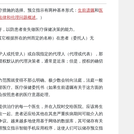
疗措施的选择。预立指示有两种基本形式：
生前遗嘱
和
医
法律和伦理问题概述
。）
好，以防患者丧失做医疗保健决策的能力。
其它根据所在的州而定的名称）在患者（委托人）无
护人或托管人）或自我指定的代理人（代理或代表），那
授权默认的代理决策者，通常是近亲；但是，授权的确切
力范围就变得不那么明确。极少数会转向法庭，法庭一般
督医疗。医疗保健委托书（如果生前遗嘱有关于这方面的
会按照患者的医疗意愿处理。
提供治疗的每一个医生，并在入院时交给医院。应该将生
在一起。患者还应给其他在其患严重疾病期间可能介入的
争议。越来越多地使用基于网络的数据库，其可储存有关
用预立指示智能手机应用程序，这使人们可以储存预立指