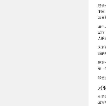
通常
不同
营养
每个
治疗
人的
为避
我的
还有
睛，
即使
局
生前
且写