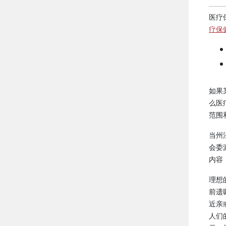
医疗
疗保
如果
么医
范围
当州
会委
内容
理想
前遗
近亲
人们