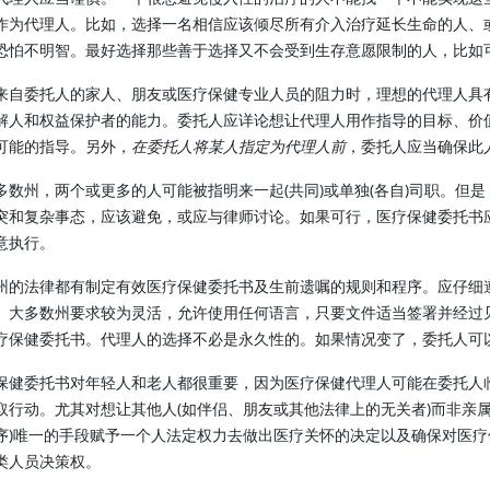
作为代理人。比如，选择一名相信应该倾尽所有介入治疗延长生命的人、
恐怕不明智。最好选择那些善于选择又不会受到生存意愿限制的人，比如
来自委托人的家人、朋友或医疗保健专业人员的阻力时，理想的代理人具
解人和权益保护者的能力。委托人应详论想让代理人用作指导的目标、价
可能的指导。另外，
在委托人将某人指定为代理人前
，委托人应当确保此
多数州，两个或更多的人可能被指明来一起(共同)或单独(各自)司职。但
突和复杂事态，应该避免，或应与律师讨论。如果可行，医疗保健委托书
意执行。
州的法律都有制定有效医疗保健委托书及生前遗嘱的规则和程序。应仔细
。大多数州要求较为灵活，允许使用任何语言，只要文件适当签署并经过
疗保健委托书。代理人的选择不必是永久性的。如果情况变了，委托人可
保健委托书对年轻人和老人都很重要，因为医疗保健代理人可能在委托人
取行动。尤其对想让其他人(如伴侣、朋友或其他法律上的无关者)而非亲
序)唯一的手段赋予一个人法定权力去做出医疗关怀的决定以及确保对医
类人员决策权。