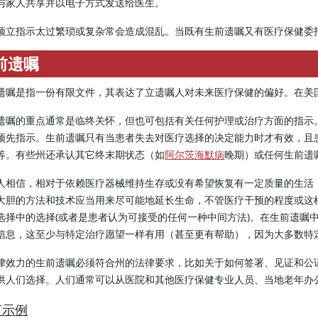
与家人共享并以电子方式发送给医生。
预立指示太过繁琐或复杂常会造成混乱。当既有生前遗嘱又有医疗保健委
前遗嘱
遗嘱是指一份有限文件，其表达了立遗嘱人对未来医疗保健的偏好。在美
遗嘱的重点通常是临终关怀，但也可包括有关任何护理或治疗方面的指示
预先指示。生前遗嘱只有当患者失去对医疗选择的决定能力时才有效，且
等。有些州还承认其它终末期状态（如
阿尔茨海默病
晚期）或任何生前遗
人相信，相对于依赖医疗器械维持生存或没有希望恢复有一定质量的生活
大胆的方法和技术应当用来尽可能地延长生命，不管医疗干预的程度或这
选择中的选择(或者是患者认为可接受的任何一种中间方法)。在生前遗嘱
信息，这至少与特定治疗愿望一样有用（甚至更有帮助），因为大多数特
律效力的生前遗嘱必须符合州的法律要求，比如关于如何签署、见证和公
供人们选择。人们通常可以从医院和其他医疗保健专业人员、当地老年办
言示例