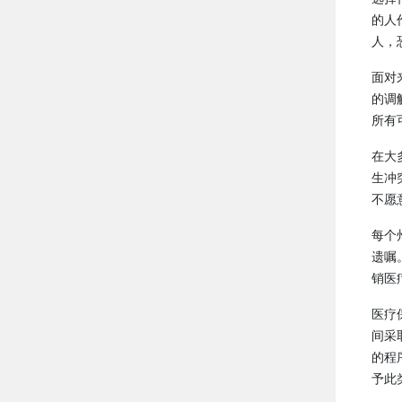
的人
人，
面对
的调
所有
在大
生冲
不愿
每个
遗嘱
销医
医疗
间采
的程
予此