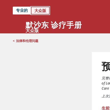
专业的
大众版
默沙东 诊疗手册
大众版
<
法律和伦理问题
完整
of L
Care
上次更
生前