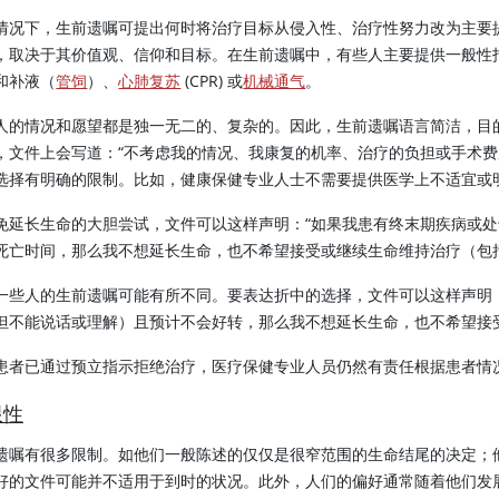
情况下，生前遗嘱可提出何时将治疗目标从侵入性、治疗性努力改为主要
，取决于其价值观、信仰和目标。在生前遗嘱中，有些人主要提供一般性
和补液（
管饲
）、
心肺复苏
(CPR) 或
机械通气
。
人的情况和愿望都是独一无二的、复杂的。因此，生前遗嘱语言简洁，目
，文件上会写道：“不考虑我的情况、我康复的机率、治疗的负担或手术费
选择有明确的限制。比如，健康保健专业人士不需要提供医学上不适宜或
免延长生命的大胆尝试，文件可以这样声明：“如果我患有终末期疾病或
死亡时间，那么我不想延长生命，也不希望接受或继续生命维持治疗（包
一些人的生前遗嘱可能有所不同。要表达折中的选择，文件可以这样声明
但不能说话或理解）且预计不会好转，那么我不想延长生命，也不希望接
患者已通过预立指示拒绝治疗，医疗保健专业人员仍然有责任根据患者情
限性
遗嘱有很多限制。如他们一般陈述的仅仅是很窄范围的生命结尾的决定；
好的文件可能并不适用于到时的状况。此外，人们的偏好通常随着他们发