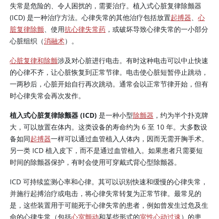
失常是危险的、令人困扰的，需要治疗。植入式心脏复律除颤器
(ICD) 是一种治疗方法。心律失常的其他治疗包括放置
起搏器
、
心
脏复律除颤
、使用
抗心律失常药
，或破坏导致心律失常的一小部分
心脏组织（
消融术
）。
心脏复律和除颤
涉及对心脏进行电击。有时这种电击可以中止快速
的心律不齐，让心脏恢复到正常节律。电击使心脏短暂停止跳动，
一两秒后，心脏开始自行再次跳动。通常会以正常节律开始，但有
时心律失常会再次发作。
植入式心脏复律除颤器 (ICD)
是一种小型
除颤器
，约为半个扑克牌
大，可以放置在体内。这类设备的寿命约为 6 至 10 年。大多数设
备如同
起搏器
一样可以通过血管植入人体内，因而无需开胸手术。
另一类 ICD 植入皮下，而不是通过血管植入。如果患者只需要短
时间的除颤器保护，有时会使用可穿戴式背心型除颤器。
ICD 可持续监测心率和心律。其可以识别快速和缓慢的心律失常，
并施行起搏治疗或电击，将心律失常转复为正常节律。最常见的
是，这些装置用于可能死于心律失常的患者，例如曾发生过危及生
命的心律失常（包括
心室颤动
和某些形式的
室性心动过速
）的患