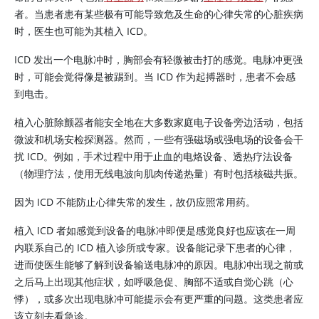
者。当患者患有某些极有可能导致危及生命的心律失常的心脏疾病
时，医生也可能为其植入 ICD。
ICD 发出一个电脉冲时，胸部会有轻微被击打的感觉。电脉冲更强
时，可能会觉得像是被踢到。当 ICD 作为起搏器时，患者不会感
到电击。
植入心脏除颤器者能安全地在大多数家庭电子设备旁边活动，包括
微波和机场安检探测器。然而，一些有强磁场或强电场的设备会干
扰 ICD。例如，手术过程中用于止血的电烙设备、透热疗法设备
（物理疗法，使用无线电波向肌肉传递热量）有时包括核磁共振。
因为 ICD 不能防止心律失常的发生，故仍应照常用药。
植入 ICD 者如感觉到设备的电脉冲即便是感觉良好也应该在一周
内联系自己的 ICD 植入诊所或专家。设备能记录下患者的心律，
进而使医生能够了解到设备输送电脉冲的原因。电脉冲出现之前或
之后马上出现其他症状，如呼吸急促、胸部不适或自觉心跳（心
悸），或多次出现电脉冲可能提示会有更严重的问题。这类患者应
该立刻去看急诊。