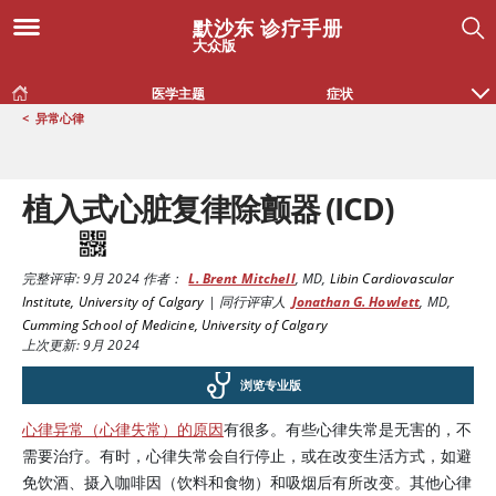
默沙东 诊疗手册
大众版
医学主题
症状
<
异常心律
植入式心脏复律除颤器 (ICD)
完整评审:
9月 2024
作者：
L. Brent Mitchell
,
MD
,
Libin Cardiovascular
Institute, University of Calgary
|
同行评审人
Jonathan G. Howlett
,
MD
,
Cumming School of Medicine, University of Calgary
上次更新: 9月 2024
浏览专业版
心律异常（心律失常）的原因
有很多。有些心律失常是无害的，不
需要治疗。有时，心律失常会自行停止，或在改变生活方式，如避
免饮酒、摄入
咖啡因
（饮料和食物）和吸烟后有所改变。其他心律