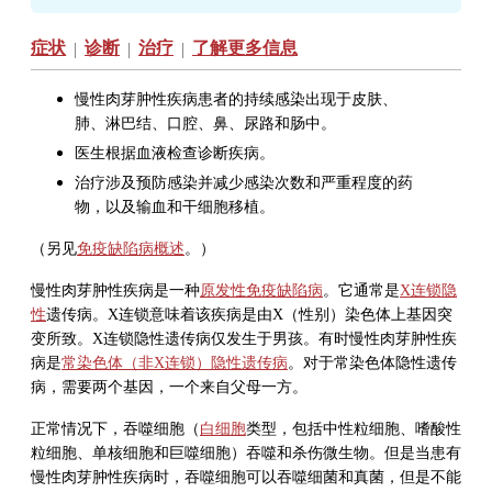
症状
诊断
治疗
了解更多信息
|
|
|
慢性肉芽肿性疾病患者的持续感染出现于皮肤、
肺、淋巴结、口腔、鼻、尿路和肠中。
医生根据血液检查诊断疾病。
治疗涉及预防感染并减少感染次数和严重程度的药
物，以及输血和干细胞移植。
（另见
免疫缺陷病概述
。）
慢性肉芽肿性疾病是一种
原发性免疫缺陷病
。它通常是
X连锁隐
性
遗传病。X连锁意味着该疾病是由X（性别）染色体上基因突
变所致。X连锁隐性遗传病仅发生于男孩。有时慢性肉芽肿性疾
病是
常染色体（非X连锁）隐性遗传病
。对于常染色体隐性遗传
病，需要两个基因，一个来自父母一方。
正常情况下，吞噬细胞（
白细胞
类型，包括中性粒细胞、嗜酸性
粒细胞、单核细胞和巨噬细胞）吞噬和杀伤微生物。但是当患有
慢性肉芽肿性疾病时，吞噬细胞可以吞噬细菌和真菌，但是不能