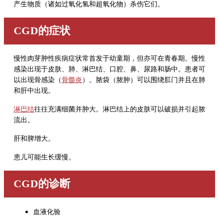
产生物质（诸如
过氧化氢
和超氧化物）杀伤它们。
CGD的症状
慢性肉芽肿性疾病症状常首发于幼童期，但亦可在青春期。慢性
感染出现于皮肤、肺、淋巴结、口腔、鼻、尿路和肠中。患者可
以出现骨感染（
骨髓炎
）。脓袋（脓肿）可以围绕肛门并且在肺
和肝中出现。
淋巴结
往往充满细菌并肿大。淋巴结上的皮肤可以破损并引起脓
流出。
肝和脾增大。
患儿可能生长缓慢。
CGD的诊断
血液化验