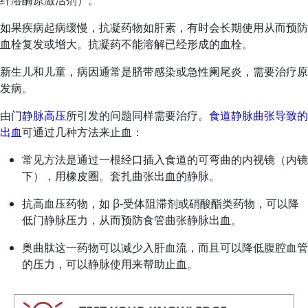
纤溶酶原激活剂）。
如果疾病起病缓慢，抗凝药物如肝素，有时会长期使用从而预防
血栓复发或增大。抗凝药不能溶解已经形成的血栓。
新生儿和儿童，病因通常是脐带感染或急性阑尾炎，需要治疗原
发病。
由
门静脉高压
所引发的问题同样需要治疗。
食道静脉曲张导致的
出血
可通过几种方法来止血：
常见方法是通过一根经口插入食道的可弯曲的内视镜（内镜
下），用橡皮圈。套扎曲张出血的静脉。
抗高血压药物，如 β-受体阻滞剂或硝酸酯类药物，可以降
低门静脉压力，从而预防食管曲张静脉出血。
奥曲肽这一药物可以减少入肝血流，而且可以降低腹腔血管
的压力，可以静脉使用来帮助止血。