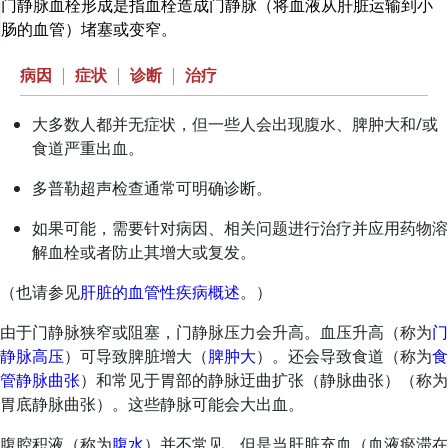
门静脉血栓形成是指血栓造成门静脉（将血液从肝脏运输到小
肠的血管）堵塞或变窄。
病因
|
症状
|
诊断
|
治疗
大多数人都并无症状，但一些人会出现腹水、脾肿大和/或
食道严重出血。
多普勒超声检查通常可明确诊断。
如果可能，需要针对病因、相关问题进行治疗并应用药物溶
解血栓或者防止其增大或复发。
（也请参见
肝脏的血管性疾病概述
。）
由于门静脉狭窄或阻塞，门静脉压力会升高。血压升高（称为
门
静脉高压
）可导致脾脏增大（
脾肿大
）。还会导致食道（称为
食
管静脉曲张
）和常见于胃部的静脉迂曲扩张（静脉曲张）（称为
胃底静脉曲张）。这些静脉可能会大出血。
腹腔积液（称为
腹水
）并不常见。但是当肝脏充血（血液瘀滞在