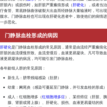
肝脏内）或损伤时，如肝脏严重瘢痕形成（
肝硬化
），或者当治
疗食管、胃底静脉曲张破裂大出血而经静脉大量输液时，可出现
腹水。门静脉血栓也可出现在肝硬化患者中，致使他们的病情进
一步恶化。
门静脉血栓形成的病因
肝硬化
是门静脉血栓形成的常见原因，通常是由流经严重瘢痕化
肝脏的血流缓慢所致。血流变缓后，血液更易凝块。凡可导致血
液更易凝块的病况，均可能引发门静脉血栓。
各年龄组人群的常见原因：
新生儿：脐带残端感染（肚脐）
幼童：阑尾炎（感染可蔓延至门静脉，并引发血栓的形成）
成人：红细胞增多（
红细胞增多症
）、某些癌症（肝脏、胰
腺、肾脏或肾上腺）、肝硬化、损伤、血液更易凝结的疾