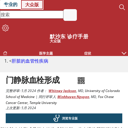
专业的
大众版
默沙东 诊疗手册
大众版
医学主题
症状
<
肝脏的血管性疾病
门静脉血栓形成
完整评审:
5月 2024
作者：
Whitney Jackson
,
MD
,
University of Colorado
School of Medicine
|
同行评审人
Minhhuyen Nguyen
,
MD
,
Fox Chase
Cancer Center, Temple University
上次更新: 5月 2024
浏览专业版