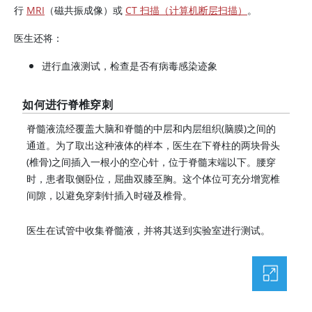
行
MRI
（磁共振成像）或
CT 扫描（计算机断层扫描）
。
医生还将：
进行血液测试，检查是否有病毒感染迹象
如何进行脊椎穿刺
脊髓液流经覆盖大脑和脊髓的中层和内层组织(脑膜)之间的
通道。为了取出这种液体的样本，医生在下脊柱的两块骨头
(椎骨)之间插入一根小的空心针，位于脊髓末端以下。腰穿
时，患者取侧卧位，屈曲双膝至胸。这个体位可充分增宽椎
间隙，以避免穿刺针插入时碰及椎骨。
医生在试管中收集脊髓液，并将其送到实验室进行测试。