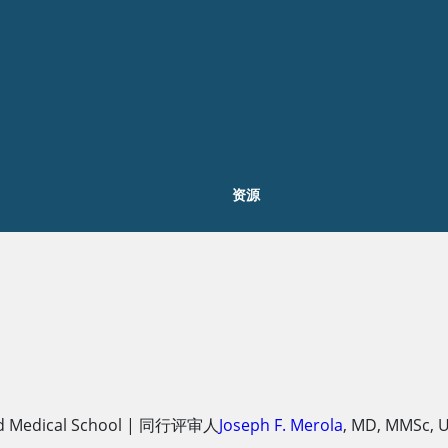
资源
 Medical School
|
同行评审人
Joseph F. Merola
,
MD, MMSc
,
U