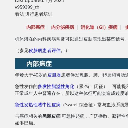
Last updated: 1月 2024
v959399_zh
看法 进行患者培训
内部癌症
|
内分泌疾病
|
消化道（GI）疾病
|
机体潜在的内科疾病常常可以通过皮肤表现出某些信号
（参见
皮肤病患者评估
。）
内部癌症
年龄大于40岁的
皮肌炎
患者伴发乳腺、肺、卵巢和胃肠
急性发作的
多发性脂溢性角化
（累-特二氏征），可能
正常成年人中普遍存在，所以这种体征可能会造成过度
急性发热性嗜中性皮病
（Sweet 综合征）常与血液系
与癌症相关的
黑棘皮病
可急性起病，广泛播散。获得性
如淋巴瘤。