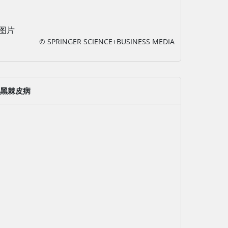
图片
© SPRINGER SCIENCE+BUSINESS MEDIA
黑棘皮病