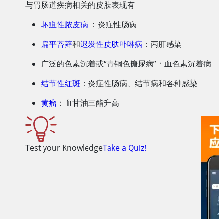
与胃肠道疾病相关的皮肤表现有
坏疽性脓皮病
：炎症性肠病
扁平苔藓
和
迟发性皮肤卟啉病
：丙肝感染
广泛的色素沉着或“青铜色糖尿病”：血色素沉着病
结节性红斑
：炎症性肠病、结节病和各种感染
黄瘤
：血甘油三酯升高
Test your Knowledge
Take a Quiz!