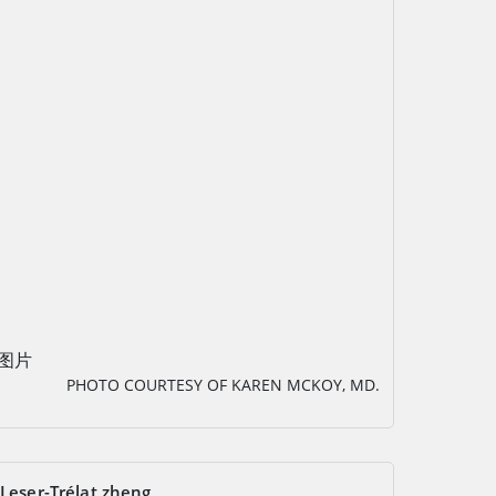
图片
PHOTO COURTESY OF KAREN MCKOY, MD.
Leser-Trélat zheng