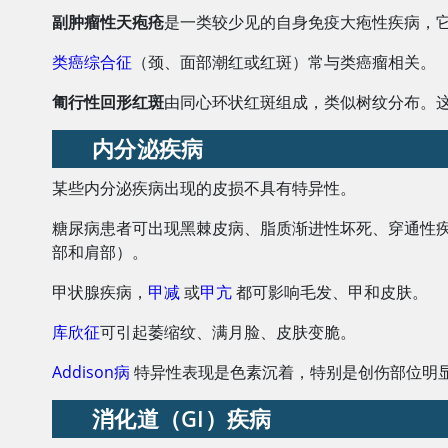
副肿瘤性天疱疮
是一类较少见的自身免疫大疱性疾病，
类癌综合征
（颈、面部潮红或红斑）常与类癌瘤相关。
匍行性回形红斑
由同心环状红斑组成，类似树纹分布。
内分泌疾病
某些内分泌疾病出现的皮损不具有特异性。
糖尿病患者可出现黑棘皮病、脂质渐进性坏死、穿通性疾
部和肩部）。
甲状腺疾病，
甲减
或
甲亢
都可影响毛发、甲和皮肤。
库欣征
可引起萎缩纹、满月脸、皮肤变脆。
Addison病
特异性表现是色素沉着，特别是创伤部位明
消化道（GI）疾病