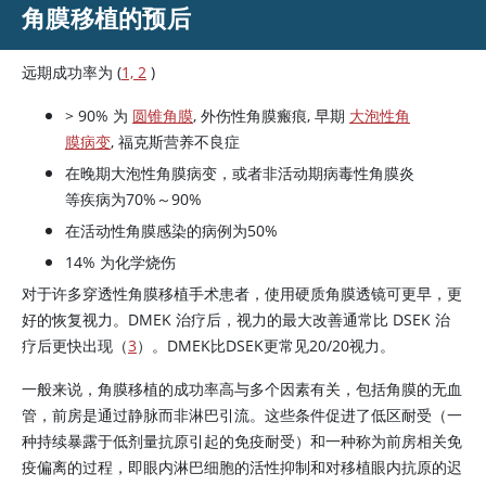
角膜移植的预后
远期成功率为 (
1, 2
)
>
90% 为
圆锥角膜
, 外伤性角膜瘢痕, 早期
大泡性角
膜病变
, 福克斯营养不良症
在晚期大泡性角膜病变，或者非活动期病毒性角膜炎
等疾病为70%～90%
在活动性角膜感染的病例为50%
14% 为化学烧伤
对于许多穿透性角膜移植手术患者，使用硬质角膜透镜可更早，更
好的恢复视力。DMEK 治疗后，视力的最大改善通常比 DSEK 治
疗后更快出现（
3
）。DMEK比DSEK更常见20/20视力。
一般来说，角膜移植的成功率高与多个因素有关，包括角膜的无血
管，前房是通过静脉而非淋巴引流。这些条件促进了低区耐受（一
种持续暴露于低剂量抗原引起的免疫耐受）和一种称为前房相关免
疫偏离的过程，即眼内淋巴细胞的活性抑制和对移植眼内抗原的迟