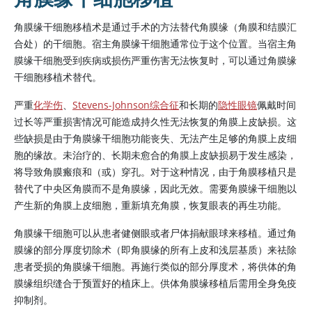
角膜缘干细胞移植术是通过手术的方法替代角膜缘（角膜和结膜汇
合处）的干细胞。宿主角膜缘干细胞通常位于这个位置。当宿主角
膜缘干细胞受到疾病或损伤严重伤害无法恢复时，可以通过角膜缘
干细胞移植术替代。
严重
化学伤
、
Stevens-Johnson综合征
和长期的
隐性眼镜
佩戴时间
过长等严重损害情况可能造成持久性无法恢复的角膜上皮缺损。这
些缺损是由于角膜缘干细胞功能丧失、无法产生足够的角膜上皮细
胞的缘故。未治疗的、长期未愈合的角膜上皮缺损易于发生感染，
将导致角膜瘢痕和（或）穿孔。对于这种情况，由于角膜移植只是
替代了中央区角膜而不是角膜缘，因此无效。需要角膜缘干细胞以
产生新的角膜上皮细胞，重新填充角膜，恢复眼表的再生功能。
角膜缘干细胞可以从患者健侧眼或者尸体捐献眼球来移植。通过角
膜缘的部分厚度切除术（即角膜缘的所有上皮和浅层基质）来祛除
患者受损的角膜缘干细胞。再施行类似的部分厚度术，将供体的角
膜缘组织缝合于预置好的植床上。供体角膜缘移植后需用全身免疫
抑制剂。