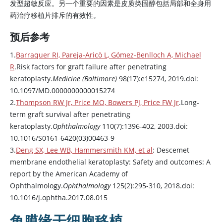
发型超敏反应。另一个重要的因素是皮质类固醇包括局部和全身用
药治疗移植片排斥的有效性。
预后参考
1.
Barraquer RI, Pareja-Aricò L, Gómez-Benlloch A, Michael
R
.Risk factors for graft failure after penetrating
keratoplasty.
Medicine (Baltimore)
98(17):e15274, 2019.doi:
10.1097/MD.0000000000015274
2.
Thompson RW Jr, Price MO, Bowers PJ, Price FW Jr
.Long-
term graft survival after penetrating
keratoplasty.
Ophthalmology
110(7):1396-402, 2003.doi:
10.1016/S0161-6420(03)00463-9
3.
Deng SX, Lee WB, Hammersmith KM, et al
: Descemet
membrane endothelial keratoplasty: Safety and outcomes: A
report by the American Academy of
Ophthalmology.
Ophthalmology
125(2):295-310, 2018.doi:
10.1016/j.ophtha.2017.08.015
角膜缘干细胞移植