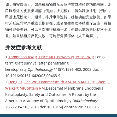
如，曲安奈德）。如果移植物排斥反应严重或移植物功能有限，则
口服额外的皮质类固醇（例如，泼尼松），偶尔静脉注射（例如，
甲基泼尼松龙）。通常，排斥事件逆转，移植功能完全恢复。如果
排斥反应异常严重或长期存在，或者发生多次移植排斥反应，移植
物可能会失败。可以再次施行移植手术，但是远期效果比初次手术
差。如果移植片反复失败，可施行角膜假体（人工角膜）。
并发症参考文献
1.
Thompson RW Jr, Price MO, Bowers PJ, Price FW Jr
.Long-
term graft survival after penetrating
keratoplasty.
Ophthalmology
110(7):1396-402, 2003.doi:
10.1016/S0161-6420(03)00463-9
2.
Deng SX, Lee WB, Hammersmith KM, Kuo AN, Li JY, Shen JF,
Weikert MP, Shtein RM
.Descemet Membrane Endothelial
Keratoplasty: Safety and Outcomes: A Report by the
American Academy of Ophthalmology.
Ophthalmology
25(2):295-310, 2018.doi: 10.1016/j.ophtha.2017.08.015