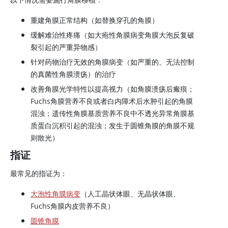
重建角膜正常结构（如替换穿孔的角膜）
缓解难治性疼痛（如大疱性角膜病变角膜大泡反复破
裂引起的严重异物感）
针对药物治疗无效的角膜病变（如严重的、无法控制
的真菌性角膜溃疡）的治疗
改善角膜光学特性以提高视力（如角膜溃疡后瘢痕；
Fuchs角膜营养不良或者白内障术后水肿引起的角膜
混浊；遗传性角膜基质营养不良中不透光异常角膜基
质蛋白沉积引起的混浊；发生于圆锥角膜的角膜不规
则散光）
指证
最常见的指证为：
大泡性角膜病变
（人工晶状体眼、无晶状体眼、
Fuchs角膜内皮营养不良）
圆锥角膜