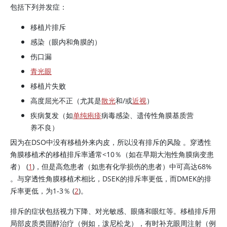
包括下列并发症：
移植片排斥
感染（眼内和角膜的）
伤口漏
青光眼
移植片失败
高度屈光不正（尤其是
散光
和/或
近视
）
疾病复发（如
单纯疱疹
病毒感染、遗传性角膜基质营
养不良）
因为在DSO中没有移植外来内皮，所以没有排斥的风险 。穿透性
角膜移植术的移植排斥率通常
<
10％（如在早期大泡性角膜病变患
者） (
1
)，但是高危患者（如患有化学损伤的患者）中可高达68%
。与穿透性角膜移植术相比，DSEK的排斥率更低，而DMEK的排
斥率更低，为1-3％ (
2
)。
排斥的症状包括视力下降、对光敏感、眼痛和眼红等。移植排斥用
局部皮质类固醇治疗（例如，泼尼松龙），有时补充眼周注射（例