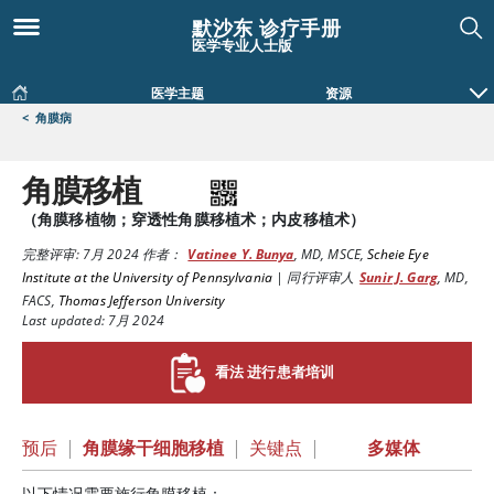
默沙东 诊疗手册
医学专业人士版
医学主题
资源
<
角膜病
角膜移植
（角膜移植物；穿透性角膜移植术；内皮移植术）
完整评审:
7月 2024
作者：
Vatinee Y. Bunya
,
MD, MSCE
,
Scheie Eye
Institute at the University of Pennsylvania
|
同行评审人
Sunir J. Garg
,
MD,
FACS
,
Thomas Jefferson University
Last updated: 7月 2024
看法 进行患者培训
预后
|
角膜缘干细胞移植
|
关键点
|
多媒体
以下情况需要施行角膜移植：