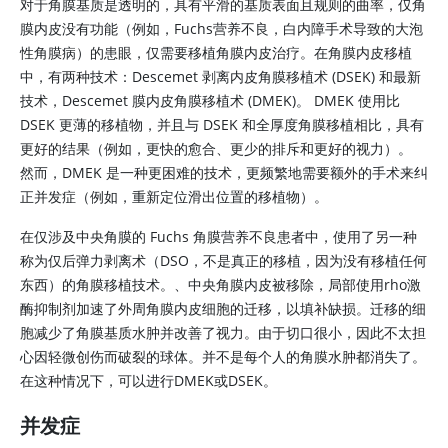
对于角膜基质是透明的，具有平滑的基质表面且规则的曲率，仅角
膜内皮没有功能（例如，Fuchs营养不良，白内障手术导致的大泡
性角膜病）的患眼，仅需要移植角膜内皮治疗。在角膜内皮移植
中，有两种技术：Descemet 剥离内皮角膜移植术 (DSEK) 和最新
技术，Descemet 膜内皮角膜移植术 (DMEK)。 DMEK 使用比
DSEK 更薄的移植物，并且与 DSEK 和全厚度角膜移植相比，具有
更好的结果（例如，更快的愈合、更少的排斥和更好的视力）。
然而，DMEK 是一种更困难的技术，更频繁地需要额外的手术来纠
正并发症（例如，重新定位滑出位置的移植物）。
在仅涉及中央角膜的 Fuchs 角膜营养不良患者中，使用了另一种
称为仅后弹力剥离术（DSO，不是真正的移植，因为没有移植任何
东西）的角膜移植技术。、中央角膜内皮被移除，局部使用rho激
酶抑制剂加速了外周角膜内皮细胞的迁移，以填补缺损。迁移的细
胞减少了角膜基质水肿并改善了视力。由于切口很小，因此不太担
心因轻微创伤而破裂的球体。并不是每个人的角膜水肿都消失了。
在这种情况下，可以进行DMEK或DSEK。
并发症