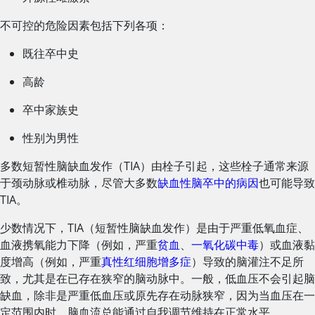
不可控的危险因素包括下列各项：
既往卒中史
高龄
卒中家族史
性别为男性
多数短暂性脑缺血发作（TIA）由栓子引起，这些栓子通常来源
于颈动脉或椎动脉，尽管大多数
缺血性脑卒中的病因
也可能导致
TIA。
少数情况下，TIA（短暂性脑缺血发作）是由于严重低氧血症、
血液携氧能力下降（例如，严重
贫血
、
一氧化碳中毒
）或血液黏
度增高（例如，严重
真性红细胞增多症
）导致的脑灌注不足所
致，尤其是在已存在狭窄的脑动脉中。一般，低血压不会引起脑
缺血，除非是严重低血压或原先存在动脉狭窄，因为当血压在一
定范围内时，脑血流总能通过自我调节维持在正常水平。