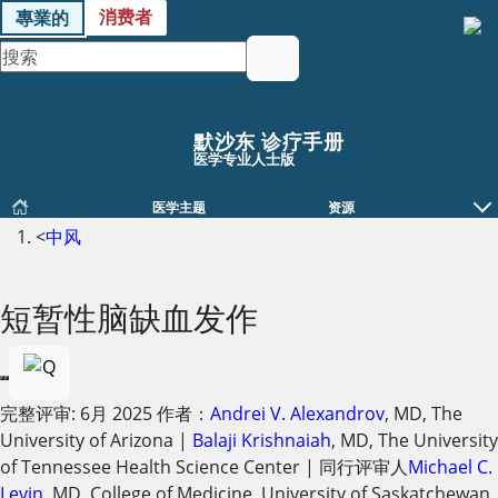
消费者
專業的
默沙东 诊疗手册
医学专业人士版
医学主题
资源
<
中风
短暂性脑缺血发作
完整评审:
6月 2025
作者：
Andrei V. Alexandrov
,
MD
,
The
University of Arizona
|
Balaji Krishnaiah
,
MD
,
The University
of Tennessee Health Science Center
|
同行评审人
Michael C.
Levin
,
MD
,
College of Medicine, University of Saskatchewan