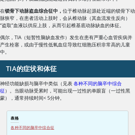
在
锁骨下动脉盗血综合征中，
位于椎动脉起源处近端的锁骨下动
脉狭窄，在患者活动上肢时，会从椎动脉（其血流发生反向）
“盗取”血液以供应上肢，从而引起椎基底动脉缺血的体征。
偶尔，TIA（短暂性脑缺血发作）发生在患有严重心血管疾病并
产生栓塞，或由于慢性低氧血症导致红细胞压积非常高的儿童
中。
TIA的症状和体征
神经功能缺损与脑卒中类似（见表
各种不同的脑卒中综合
征
）。当眼动脉受累时，可能出现一过性的单眼盲（一过性黑
蒙），通常持续时间
<
5分钟。
表格
各种不同的脑卒中综合征