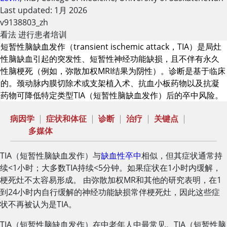
Last updated: 1月 2026
v9138803_zh
看法 进行患者培训
短暂性脑缺血发作（transient ischemic attack，TIA）是局灶
性脑缺血引起的突发性、短暂性神经功能缺损，且不伴有永久
性脑梗死（例如，弥散加权MRI结果为阴性）。诊断是基于临床
的。颈动脉内膜切除术或支架植入术、抗血小板药物以及抗凝
药物可降低特定类型TIA（短暂性脑缺血发作）后的卒中风险。
病因学
|
症状和体征
|
诊断
|
治疗
|
关键点
|
多媒体
TIA（短暂性脑缺血发作）与
缺血性卒中
相似，但其症状通常持
续
<
1小时；大多数TIA持续
<
5分钟。如果症状在1小时内缓解，
梗死灶不太容易形成。 由弥散加权MR和其他的研究表明，在1
到24小时内自行缓解的神经功能缺损常伴梗死灶，因此这些症
状不再被认为是TIA。
TIA（短暂性脑缺血发作）在中老年人中最常见。TIA（短暂性脑