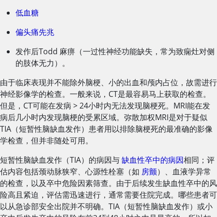
低血糖
偏头痛先兆
发作后Todd 麻痹（一过性神经功能缺失，常为致痫灶对侧
的肢体无力）。
由于临床表现并不能除外脑梗、小的出血和颅内占位，故需进行
神经影像学的检查。一般来说，CT是最容易马上获取的检查。
但是，CT可能在发病
>
24小时内无法发现脑梗死。MRI能在发
病后几小时内发现脑梗的受累区域。弥散加权MRI是对于疑似
TIA（短暂性脑缺血发作）患者用以排除脑梗死的最准确的影像
学检查，但并非随处可用。
短暂性脑缺血发作（TIA）的病因与
缺血性卒中的病因
相同；评
估内容包括颈动脉狭窄、心源性栓塞（如
房颤
）、血液学异常
的检查，以及卒中危险因素筛查。由于后续发生缺血性卒中的风
险高且紧迫，评估需迅速进行，通常需要住院完成。哪些患者可
以从急诊部安全出院并不明确。TIA（短暂性脑缺血发作）或小