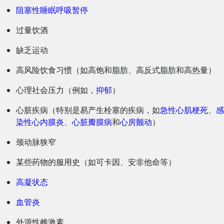
阻塞性睡眠呼吸暂停
过量饮酒
缺乏运动
高风险饮食习惯（如高饱和脂肪、高反式脂肪和高热量）
心理社会压力（例如，
抑郁
）
心脏疾病（特别是易产生栓塞的疾病，如
急性心肌梗死
、
感
染性心内膜炎
、
心脏瓣膜病
和
心房颤动
）
颈动脉狭窄
某些药物的服用史（如可卡因、安非他命等）
高凝状态
血管炎
外源性雌激素