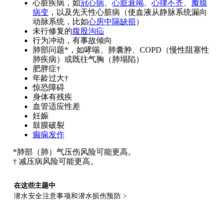
心脏疾病，如
冠心病
、
心脏衰竭
、
心律不齐
、
瓣膜
病变
，以及先天性心脏病（使血液从静脉系统漏向
动脉系统，比如
心房中隔缺损
）
未行修复的
腹股沟疝
行为冲动，有事故倾向
肺部问题*，如哮喘、肺囊肿、COPD（慢性阻塞性
肺疾病）或既往气胸（肺塌陷）
肥胖症†
年龄过大†
惊恐障碍
身体有残疾
血管适应性差
妊娠
鼓膜破裂
癫痫发作
*肺部（肺）气压伤风险可能更高。
† 减压病风险可能更高。
在这些主题中
潜水安全注意事项和潜水损伤预防
>