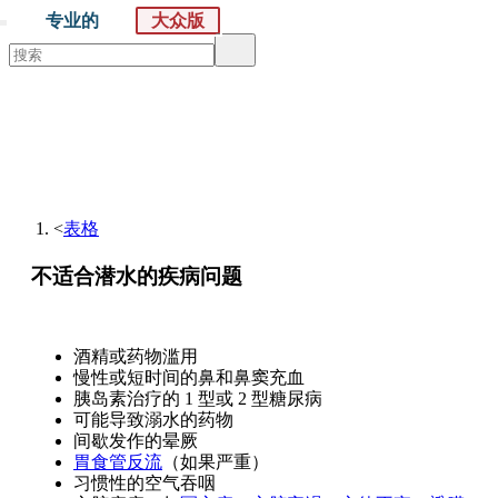
专业的
大众版
默沙东 诊疗手册
大众版
医学主题
症状
<
表格
不适合潜水的疾病问题
不适合潜水的疾病问题
酒精或药物滥用
慢性或短时间的鼻和鼻窦充血
胰岛素
治疗的 1 型或 2 型糖尿病
可能导致溺水的药物
间歇发作的晕厥
胃食管反流
（如果严重）
习惯性的空气吞咽